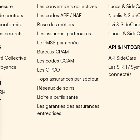
mesure
Les conventions collectives
Lucca & SideC
de contrats
Les codes APE / NAF
Nibelis & Side
 conformité
Base des métiers
Livi & SideCar
os contrats
Les assureurs partenaires
Lianeli & Side
Le PMSS par année
S
API & INTEG
Bureaux CPAM
é Collective
API SideCare
Les codes CCAM
voyance
Les SIRH / Sys
Les OPCO
connectés
Tops assurances par secteur
H
Réseaux de soins
IRH
Boîte à outils santé
T
Les garanties des assurances
entreprises