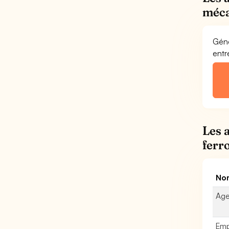
méca
Géné
entr
Les 
ferro
Nom
Age
Emp