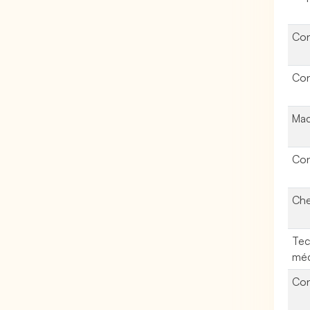
Con
Con
Mac
Con
Che
Tec
méc
Con