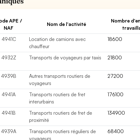
niques
ode APE /
Nombre d'e
Nom de l'activité
NAF
travaill
4941C
Location de camions avec
18600
chauffeur
4932Z
Transports de voyageurs par taxis
21800
4939B
Autres transports routiers de
27200
voyageurs
4941A
Transports routiers de fret
176100
interurbains
4941B
Transports routiers de fret de
134900
proximité
4939A
Transports routiers réguliers de
68400
voyageurs