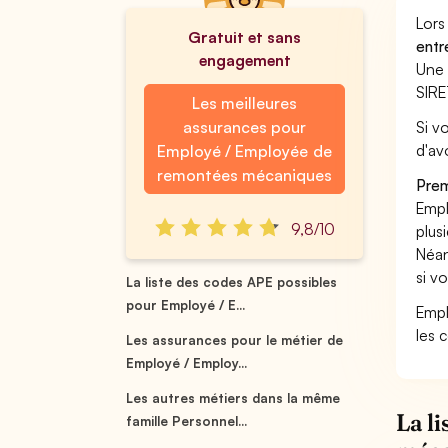
Lors
Gratuit et sans
entr
engagement
Une 
SIRE
Les meilleures
assurances pour
Si v
d'av
Employé / Employée de
remontées mécaniques
Prem
Empl
9,8/10
plus
Néan
si v
La liste des codes APE possibles
pour Employé / E...
Empl
les 
Les assurances pour le métier de
Employé / Employ...
Les autres métiers dans la même
La l
famille Personnel...