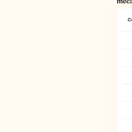
méca
C