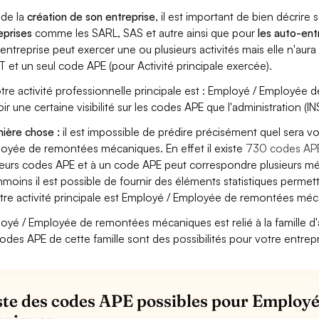
 de la
création de son entreprise
, il est important de bien décrire 
eprises
comme les SARL, SAS et autre ainsi que pour
les auto-en
entreprise peut exercer une ou plusieurs activités mais elle n'aur
T et un seul code APE (pour Activité principale exercée).
otre activité professionnelle principale est : Employé / Employée
oir une certaine visibilité sur les codes APE que l'administration (IN
ière chose :
il est impossible de prédire précisément quel sera v
oyée de remontées mécaniques. En effet il existe
730 codes AP
ieurs codes APE et à un code APE peut correspondre plusieurs mét
moins il est possible de fournir des éléments statistiques perm
otre activité principale est Employé / Employée de remontées méc
oyé / Employée de remontées mécaniques est relié à la famille d'ac
codes APE de cette famille sont des possibilités pour votre entrepr
iste des codes APE possibles pour Employ