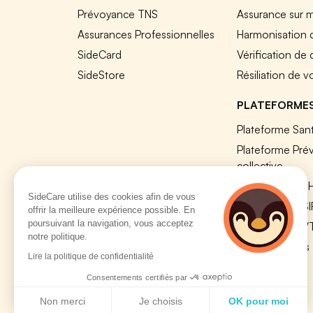
Prévoyance TNS
Assurance sur 
Assurances Professionnelles
Harmonisation 
SideCard
Vérification de
SideStore
Résiliation de v
PLATEFORME
Plateforme Sant
Plateforme Pré
collective
Plateforme SIR
SideCare utilise des cookies afin de vous
Nos modules S
offrir la meilleure expérience possible. En
poursuivant la navigation, vous acceptez
Plateforme QV
notre politique.
Tous nos outils
Lire la politique de confidentialité
Consentements certifiés par
Non merci
Je choisis
OK pour moi