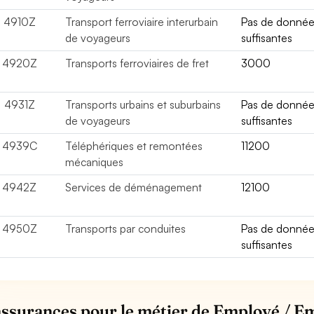
4910Z
Transport ferroviaire interurbain
Pas de donné
de voyageurs
suffisantes
4920Z
Transports ferroviaires de fret
3000
4931Z
Transports urbains et suburbains
Pas de donné
de voyageurs
suffisantes
4939C
Téléphériques et remontées
11200
mécaniques
4942Z
Services de déménagement
12100
4950Z
Transports par conduites
Pas de donné
suffisantes
assurances pour le métier de Employé / 