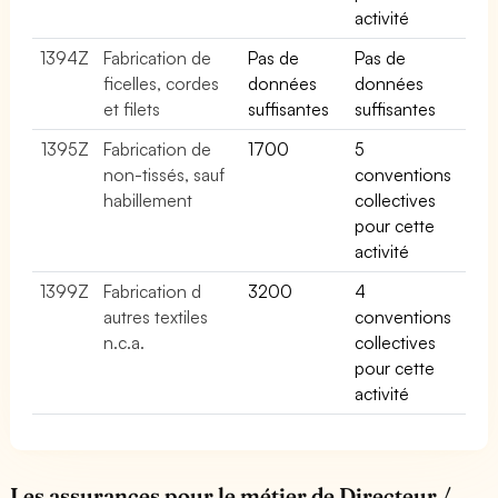
activité
1394Z
Fabrication de
Pas de
Pas de
ficelles, cordes
données
données
et filets
suffisantes
suffisantes
1395Z
Fabrication de
1700
5
non-tissés, sauf
conventions
habillement
collectives
pour cette
activité
1399Z
Fabrication d
3200
4
autres textiles
conventions
n.c.a.
collectives
pour cette
activité
Les assurances pour le métier de Directeur /