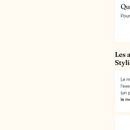
Que
Pour
Les 
Styl
Le m
l'ex
(un 
le m