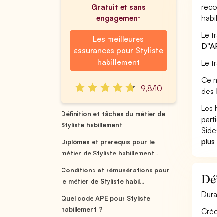
Gratuit et sans
reco
engagement
habi
Le t
Les meilleures
D''A
assurances pour Styliste
habillement
Le t
Ce m
9,8/10
des
Les 
Définition et tâches du métier de
part
Styliste habillement
Side
plus
Diplômes et prérequis pour le
métier de Styliste habillement...
Conditions et rémunérations pour
Déf
le métier de Styliste habil...
Dura
Quel code APE pour Styliste
habillement ?
Crée 