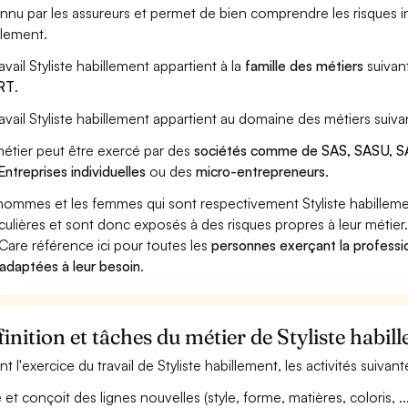
nnu par les assureurs et permet de bien comprendre les risques in
llement.
ravail Styliste habillement appartient à la
famille des métiers
suivan
RT
.
ravail Styliste habillement appartient au domaine des métiers suiva
étier peut être exercé par des
sociétés comme de SAS, SASU, SA
Entreprises individuelles
ou des
micro-entrepreneurs
.
hommes et les femmes qui sont respectivement Styliste habillemen
iculières et sont donc exposés à des risques propres à leur métier
Care référence ici pour toutes les
personnes exerçant la professio
 adaptées à leur besoin
.
inition et tâches du métier de Styliste habil
nt l'exercice du travail de Styliste habillement, les activités suiva
et conçoit des lignes nouvelles (style, forme, matières, coloris, ...) 