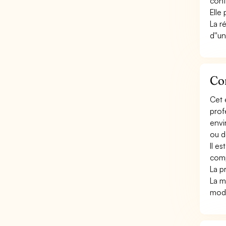
conta
Elle
La r
d''un
Con
Cet 
prof
envi
ou d
Il e
comp
La pr
La m
modé