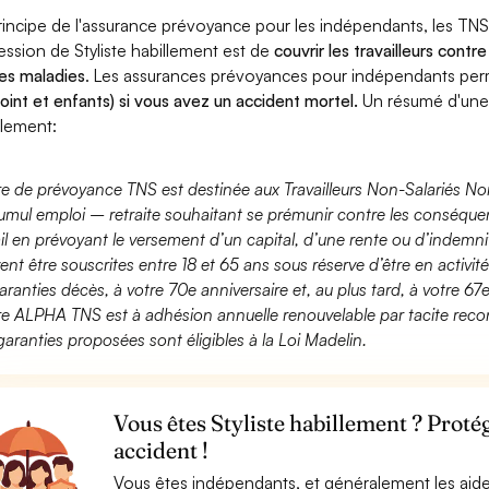
rincipe de l'assurance prévoyance pour les indépendants, les TNS
ession de Styliste habillement est de
couvrir les travailleurs cont
es maladies
. Les assurances prévoyances pour indépendants pe
joint et enfants) si vous avez un accident mortel.
Un résumé d'une 
llement:
fre de prévoyance TNS est destinée aux Travailleurs Non-Salariés No
umul emploi – retraite souhaitant se prémunir contre les conséquen
ail en prévoyant le versement d’un capital, d’une rente ou d’indemnit
ent être souscrites entre 18 et 65 ans sous réserve d’être en activi
aranties décès, à votre 70e anniversaire et, au plus tard, à votre 67e
fre ALPHA TNS est à adhésion annuelle renouvelable par tacite recon
garanties proposées sont éligibles à la Loi Madelin.
Vous êtes Styliste habillement ? Proté
accident !
Vous êtes indépendants, et généralement les aide