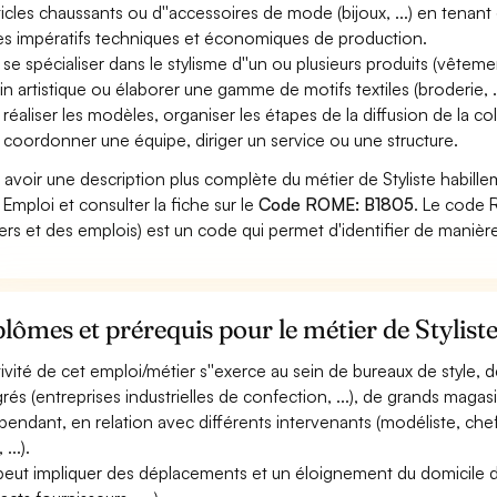
rticles chaussants ou d''accessoires de mode (bijoux, ...) en tenan
es impératifs techniques et économiques de production.
 se spécialiser dans le stylisme d''un ou plusieurs produits (vêteme
in artistique ou élaborer une gamme de motifs textiles (broderie, ..
 réaliser les modèles, organiser les étapes de la diffusion de la col
 coordonner une équipe, diriger un service ou une structure.
 avoir une description plus complète du métier de Styliste habill
 Emploi et consulter la fiche sur le
Code ROME: B1805
. Le code 
ers et des emplois) est un code qui permet d'identifier de manièr
lômes et prérequis pour le métier de Stylist
ctivité de cet emploi/métier s''exerce au sein de bureaux de style
grés (entreprises industrielles de confection, ...), de grands magasi
pendant, en relation avec différents intervenants (modéliste, che
 ...).
 peut impliquer des déplacements et un éloignement du domicile de