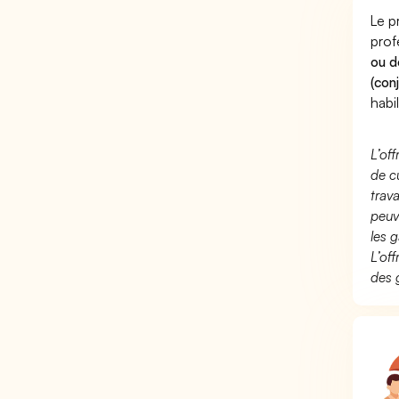
Le p
prof
ou d
(con
habi
L’of
de c
trav
peuv
les g
L’of
des 