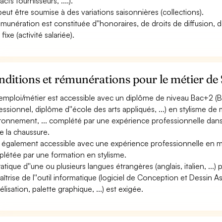
cts fournisseurs, ....).
 peut être soumise à des variations saisonnières (collections).
émunération est constituée d''honoraires, de droits de diffusion, d
 fixe (activité salariée).
ditions et rémunérations pour le métier de 
emploi/métier est accessible avec un diplôme de niveau Bac+2 (BTS
essionnel, diplôme d''école des arts appliqués, ...) en stylisme d
ronnement, ... complété par une expérience professionnelle dans l
e la chaussure.
st également accessible avec une expérience professionnelle en 
létée par une formation en stylisme.
atique d''une ou plusieurs langues étrangères (anglais, italien, ...) 
aîtrise de l''outil informatique (logiciel de Conception et Dessin
lisation, palette graphique, ...) est exigée.