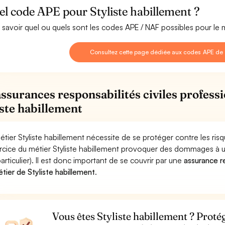
l code APE pour Styliste habillement ?
 savoir quel ou quels sont les codes APE / NAF possibles pour le m
Consultez cette page dédiée aux codes APE de S
assurances responsabilités civiles professi
iste habillement
étier Styliste habillement nécessite de se protéger contre les ri
ercice du métier Styliste habillement provoquer des dommages à 
particulier). Il est donc important de se couvrir par une
assurance re
étier de Styliste habillement
.
Vous êtes Styliste habillement ? Protég