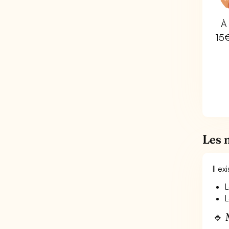
À 
15
Les 
Il e
L
L
🔹 