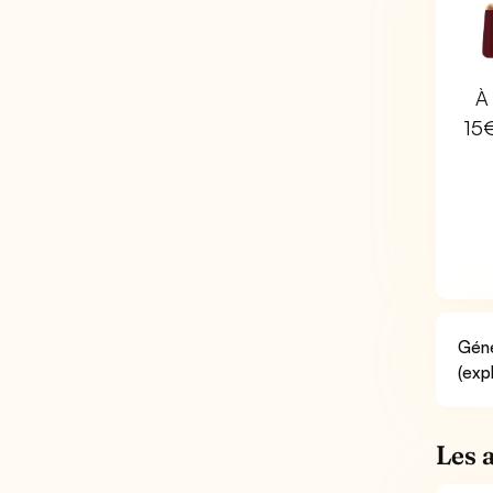
À 
15
Géné
(exp
Les 