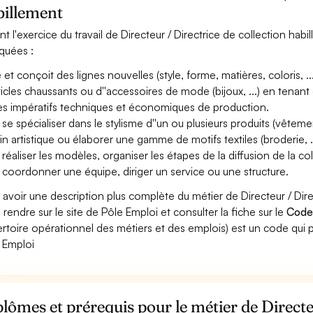
billement
nt l'exercice du travail de Directeur / Directrice de collection habi
iquées :
et conçoit des lignes nouvelles (style, forme, matières, coloris, ...) 
rticles chaussants ou d''accessoires de mode (bijoux, ...) en tenan
es impératifs techniques et économiques de production.
 se spécialiser dans le stylisme d''un ou plusieurs produits (vêteme
in artistique ou élaborer une gamme de motifs textiles (broderie, ..
 réaliser les modèles, organiser les étapes de la diffusion de la col
 coordonner une équipe, diriger un service ou une structure.
 avoir une description plus complète du métier de Directeur / Dir
 rendre sur le site de Pôle Emploi et consulter la fiche sur le
Code
rtoire opérationnel des métiers et des emplois) est un code qui p
 Emploi
lômes et prérequis pour le métier de Directeu