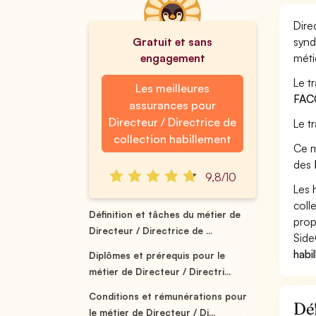
Dire
Gratuit et sans
synd
engagement
méti
Le t
Les meilleures
FAC
assurances pour
Directeur / Directrice de
Le t
collection habillement
Ce m
des
9,8/10
Les 
coll
Définition et tâches du métier de
prop
Directeur / Directrice de ...
Side
habi
Diplômes et prérequis pour le
métier de Directeur / Directri...
Conditions et rémunérations pour
Déf
le métier de Directeur / Di...