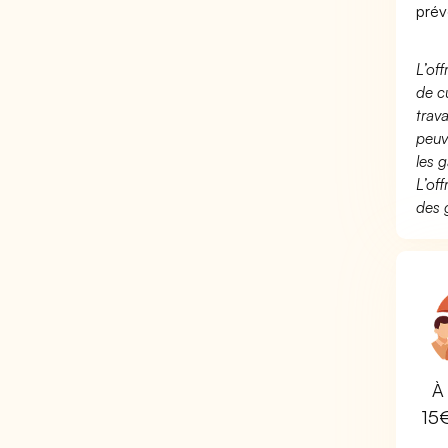
prév
L’of
de c
trav
peuv
les g
L’of
des 
À 
15