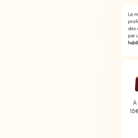
Le m
prof
des 
par
habi
À 
15