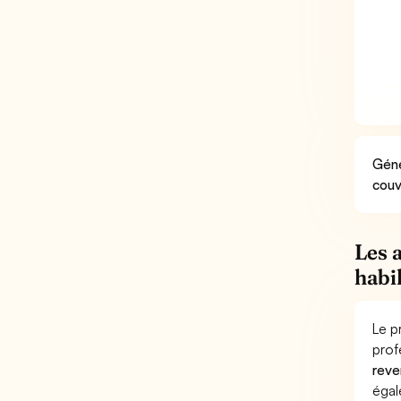
Géné
couv
Les 
habi
Le p
prof
reve
éga