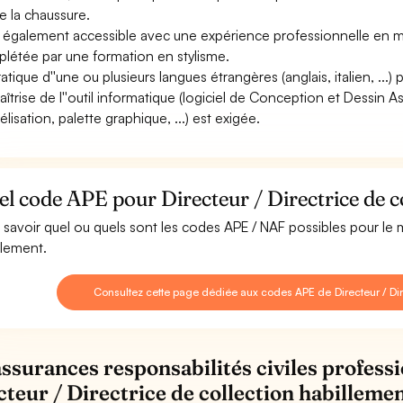
e la chaussure.
st également accessible avec une expérience professionnelle en 
létée par une formation en stylisme.
atique d''une ou plusieurs langues étrangères (anglais, italien, ...) 
aîtrise de l''outil informatique (logiciel de Conception et Dessin
lisation, palette graphique, ...) est exigée.
l code APE pour Directeur / Directrice de c
 savoir quel ou quels sont les codes APE / NAF possibles pour le m
llement.
Consultez cette page dédiée aux codes APE de Directeur / Dir
assurances responsabilités civiles professi
cteur / Directrice de collection habilleme