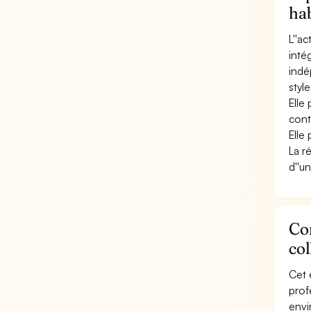
ha
L''a
inté
indé
style,
Elle
conta
Elle
La r
d''un
Con
col
Cet 
prof
envi