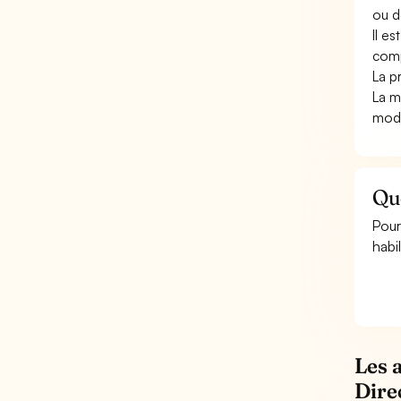
ou d
Il e
comp
La pr
La m
modé
Que
Pour
habi
Les 
Dire