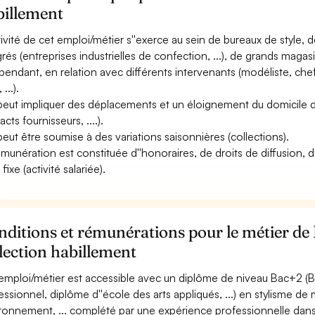
billement
ctivité de cet emploi/métier s''exerce au sein de bureaux de style
grés (entreprises industrielles de confection, ...), de grands magasi
pendant, en relation avec différents intervenants (modéliste, che
 ...).
 peut impliquer des déplacements et un éloignement du domicile de
cts fournisseurs, ....).
 peut être soumise à des variations saisonnières (collections).
émunération est constituée d''honoraires, de droits de diffusion, d
 fixe (activité salariée).
ditions et rémunérations pour le métier de 
lection habillement
emploi/métier est accessible avec un diplôme de niveau Bac+2 (BTS
essionnel, diplôme d''école des arts appliqués, ...) en stylisme d
ronnement, ... complété par une expérience professionnelle dans l