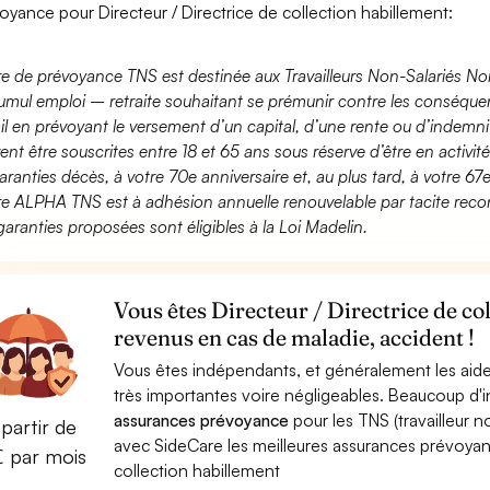
oyance pour Directeur / Directrice de collection habillement:
fre de prévoyance TNS est destinée aux Travailleurs Non-Salariés No
umul emploi – retraite souhaitant se prémunir contre les conséquen
ail en prévoyant le versement d’un capital, d’une rente ou d’indemnit
ent être souscrites entre 18 et 65 ans sous réserve d’être en activi
aranties décès, à votre 70e anniversaire et, au plus tard, à votre 67e
fre ALPHA TNS est à adhésion annuelle renouvelable par tacite recon
garanties proposées sont éligibles à la Loi Madelin.
Vous êtes Directeur / Directrice de co
revenus en cas de maladie, accident !
Vous êtes indépendants, et généralement les aide
très importantes voire négligeables. Beaucoup d
assurances prévoyance
pour les TNS (travailleur 
partir de
avec SideCare les meilleures assurances prévoyan
€ par mois
collection habillement