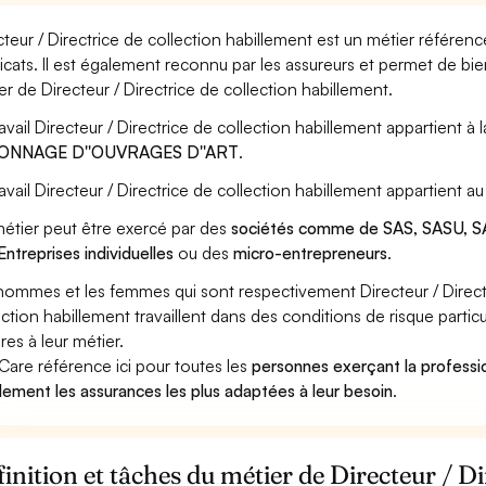
cteur / Directrice de collection habillement est un métier référenc
icats. Il est également reconnu par les assureurs et permet de bi
er de Directeur / Directrice de collection habillement.
ravail Directeur / Directrice de collection habillement appartient à 
ONNAGE D''OUVRAGES D''ART
.
ravail Directeur / Directrice de collection habillement appartient 
étier peut être exercé par des
sociétés comme de SAS, SASU, SA
Entreprises individuelles
ou des
micro-entrepreneurs
.
hommes et les femmes qui sont respectivement Directeur / Directr
ection habillement travaillent dans des conditions de risque parti
res à leur métier.
Care référence ici pour toutes les
personnes exerçant la professio
llement les assurances les plus adaptées à leur besoin
.
inition et tâches du métier de Directeur / Di