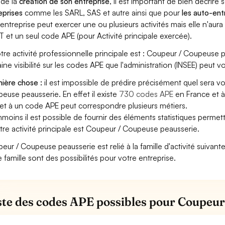
 de la
création de son entreprise
, il est important de bien décrire 
eprises
comme les SARL, SAS et autre ainsi que pour
les auto-en
entreprise peut exercer une ou plusieurs activités mais elle n'aur
T et un seul code APE (pour Activité principale exercée).
otre activité professionnelle principale est : Coupeur / Coupeuse p
aine visibilité sur les codes APE que l'administration (INSEE) peut vo
ière chose :
il est impossible de prédire précisément quel sera v
euse peausserie. En effet il existe
730 codes APE
en France et à
et à un code APE peut correspondre plusieurs métiers.
moins il est possible de fournir des éléments statistiques perm
otre activité principale est Coupeur / Coupeuse peausserie.
eur / Coupeuse peausserie est relié à la famille d'activité suivante
e famille sont des possibilités pour votre entreprise.
iste des codes APE possibles pour Coupeu