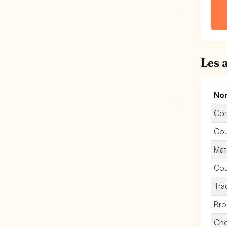
Les 
Nom
Con
Cou
Mat
Cou
Tra
Bro
Che