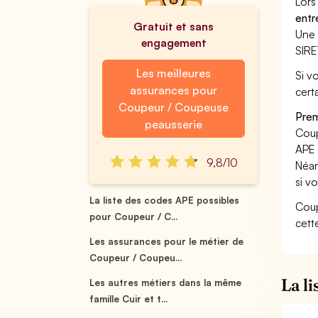
Lors
entr
Gratuit et sans
Une 
engagement
SIRE
Les meilleures
Si v
assurances pour
cert
Coupeur / Coupeuse
Prem
peausserie
Coup
APE 
9,8/10
Néan
si v
La liste des codes APE possibles
Coup
pour Coupeur / C...
cett
Les assurances pour le métier de
Coupeur / Coupeu...
La l
Les autres métiers dans la même
famille Cuir et t...