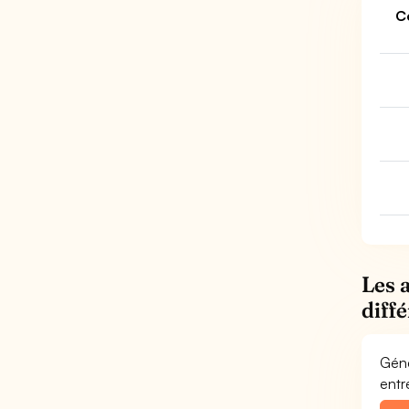
C
Les 
diff
Géné
entr