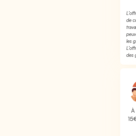
L’of
de c
trav
peuv
les g
L’of
des 
À 
15