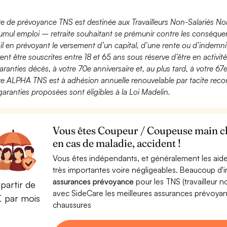
fre de prévoyance TNS est destinée aux Travailleurs Non-Salariés No
umul emploi – retraite souhaitant se prémunir contre les conséquen
ail en prévoyant le versement d’un capital, d’une rente ou d’indemnit
ent être souscrites entre 18 et 65 ans sous réserve d’être en activi
aranties décès, à votre 70e anniversaire et, au plus tard, à votre 67e
fre ALPHA TNS est à adhésion annuelle renouvelable par tacite recon
garanties proposées sont éligibles à la Loi Madelin.
Vous êtes Coupeur / Coupeuse main c
en cas de maladie, accident !
Vous êtes indépendants, et généralement les aide
très importantes voire négligeables. Beaucoup d
assurances prévoyance
pour les TNS (travailleur 
partir de
avec SideCare les meilleures assurances prévoy
€ par mois
chaussures