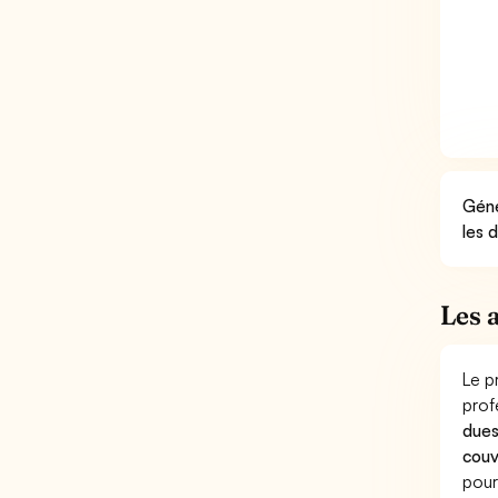
Géné
les 
Les 
Le p
prof
dues
couv
pour