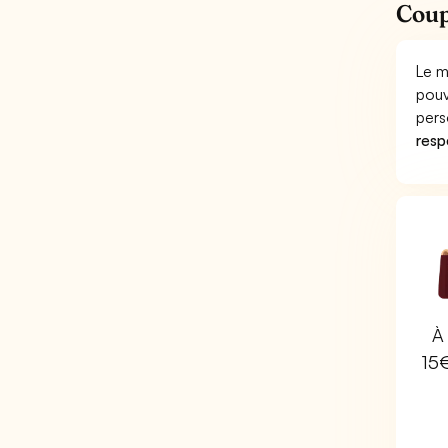
Coup
Le m
pouv
pers
respo
À 
15