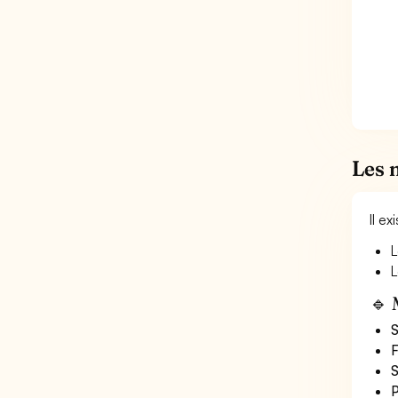
Les 
Il e
L
L
🔹 
S
F
S
P