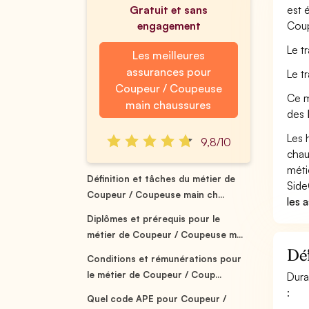
Gratuit et sans
est 
engagement
Coup
Le t
Les meilleures
assurances pour
Le t
Coupeur / Coupeuse
Ce m
main chaussures
des
Les 
9,8/10
chau
méti
Définition et tâches du métier de
Side
Coupeur / Coupeuse main ch...
les 
Diplômes et prérequis pour le
métier de Coupeur / Coupeuse m...
Déf
Conditions et rémunérations pour
le métier de Coupeur / Coup...
Dura
:
Quel code APE pour Coupeur /