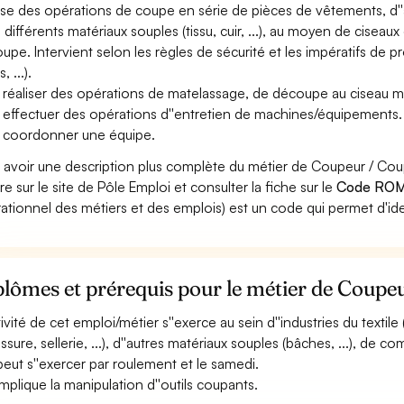
ise des opérations de coupe en série de pièces de vêtements, d''a
 différents matériaux souples (tissu, cuir, ...), au moyen de cisea
upe. Intervient selon les règles de sécurité et les impératifs de pr
, ...).
 réaliser des opérations de matelassage, de découpe au ciseau man
 effectuer des opérations d''entretien de machines/équipements.
 coordonner une équipe.
 avoir une description plus complète du métier de Coupeur / C
re sur le site de Pôle Emploi et consulter la fiche sur le
Code ROM
ationnel des métiers et des emplois) est un code qui permet d'ide
plômes et prérequis pour le métier de Coup
tivité de cet emploi/métier s''exerce au sein d''industries du textile 
ssure, sellerie, ...), d''autres matériaux souples (bâches, ...), de
 peut s''exercer par roulement et le samedi.
 implique la manipulation d''outils coupants.