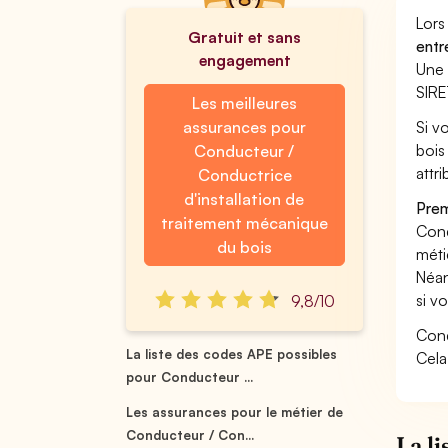
Lors
Gratuit et sans
entr
engagement
Une 
SIRE
Les meilleures
assurances pour
Si v
bois
Conducteur /
attri
Conductrice
d'installation de
Prem
traitement mécanique
Cond
du bois
méti
Néan
si v
9,8/10
Cond
La liste des codes APE possibles
Cela
pour Conducteur ...
Les assurances pour le métier de
Conducteur / Con...
La l