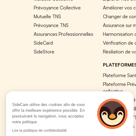
Prévoyance Collective
Améliorer vos c
Mutuelle TNS
Changer de cont
Prévoyance TNS
Assurance sur 
Assurances Professionnelles
Harmonisation 
SideCard
Vérification de
SideStore
Résiliation de v
PLATEFORME
Plateforme Sant
Plateforme Pré
collective
Plateforme SIR
SideCare utilise des cookies afin de vous
Nos modules S
offrir la meilleure expérience possible. En
poursuivant la navigation, vous acceptez
Plateforme QV
notre politique.
Tous nos outils
Lire la politique de confidentialité