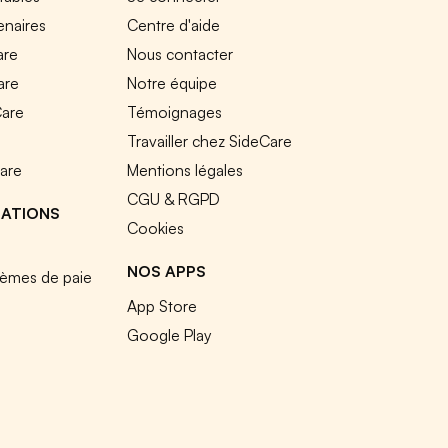
enaires
Centre d'aide
are
Nous contacter
are
Notre équipe
Care
Témoignages
e
Travailler chez SideCare
Care
Mentions légales
CGU & RGPD
RATIONS
Cookies
NOS APPS
tèmes de paie
App Store
Google Play