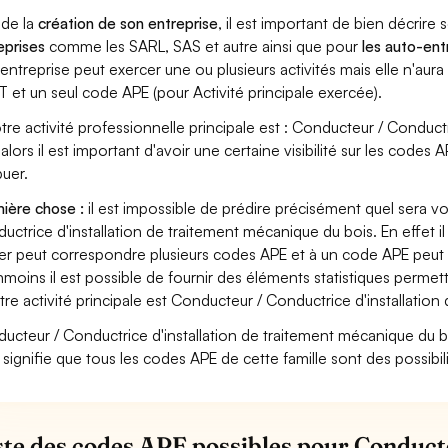
 de la
création de son entreprise
, il est important de bien décrire 
eprises
comme les SARL, SAS et autre ainsi que pour
les auto-en
entreprise peut exercer une ou plusieurs activités mais elle n'aur
T et un seul code APE (pour Activité principale exercée).
otre activité professionnelle principale est : Conducteur / Conduc
 alors il est important d'avoir une certaine visibilité sur les codes
buer.
ière chose :
il est impossible de prédire précisément quel sera 
uctrice d'installation de traitement mécanique du bois. En effet il
er peut correspondre plusieurs codes APE et à un code APE peut 
moins il est possible de fournir des éléments statistiques perm
otre activité principale est Conducteur / Conductrice d'installatio
ucteur / Conductrice d'installation de traitement mécanique du bois 
 signifie que tous les codes APE de cette famille sont des possibil
iste des codes APE possibles pour Conducte