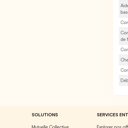
Aid
bas
Con
Con
de 
Con
Che
Con
Déb
SOLUTIONS
SERVICES ENT
Mutuelle Collective
Explorer nos of