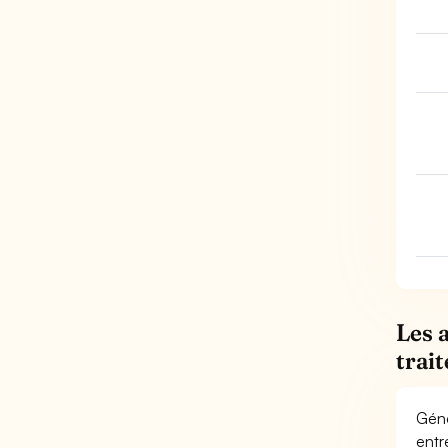
Les 
trai
Géné
entr