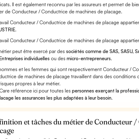
icats. Il est également reconnu par les assureurs et permet de bi
er de Conducteur / Conductrice de machines de placage.
ravail Conducteur / Conductrice de machines de placage appartien
USTRIE
.
ravail Conducteur / Conductrice de machines de placage appartie
étier peut être exercé par des
sociétés comme de SAS, SASU, SA
Entreprises individuelles
ou des
micro-entrepreneurs
.
hommes et les femmes qui sont respectivement Conducteur / Co
uctrice de machines de placage travaillent dans des conditions d
risques propres à leur métier.
Care référence ici pour toutes les
personnes exerçant la profess
lacage les assurances les plus adaptées à leur besoin
.
inition et tâches du métier de Conducteur 
acage