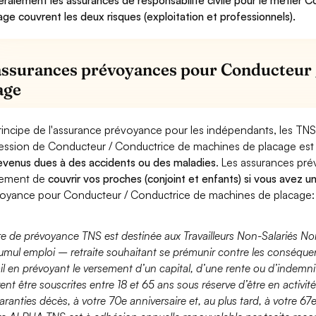
ralement les assurances de responsabilité civile pour le métier 
age couvrent les deux risques (exploitation et professionnels).
assurances prévoyances pour Conducteur 
age
rincipe de l'assurance prévoyance pour les indépendants, les TNS
ession de Conducteur / Conductrice de machines de placage es
evenus dues à des accidents ou des maladies
. Les assurances pr
lement de
couvrir vos proches (conjoint et enfants) si vous avez u
oyance pour Conducteur / Conductrice de machines de placage:
fre de prévoyance TNS est destinée aux Travailleurs Non-Salariés No
umul emploi – retraite souhaitant se prémunir contre les conséquen
ail en prévoyant le versement d’un capital, d’une rente ou d’indemnit
ent être souscrites entre 18 et 65 ans sous réserve d’être en activi
aranties décès, à votre 70e anniversaire et, au plus tard, à votre 67e