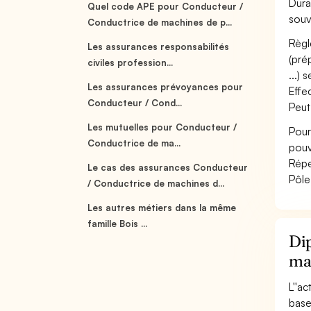
Dura
Quel code APE pour Conducteur /
souv
Conductrice de machines de p...
Règl
Les assurances responsabilités
(pré
civiles profession...
...) 
Les assurances prévoyances pour
Effe
Conducteur / Cond...
Peut
Les mutuelles pour Conducteur /
Pour
Conductrice de ma...
pouv
Répe
Le cas des assurances Conducteur
Pôle
/ Conductrice de machines d...
Les autres métiers dans la même
famille Bois ...
Dip
ma
L''a
base