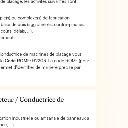
e placage, les activités suivantes sont
imple(s) ou complexe(s) de fabrication
à base de bois (agglomérés, contre-plaqués,
oûts, délais, ...).
pements.
 Conductrice de machines de placage vous
 le
Code ROME: H2203
. Le code ROME (pour
ermet d'identifier de manière précise par
cteur / Conductrice de
ication industrielle ou artisanale de panneaux à
ce, ...).