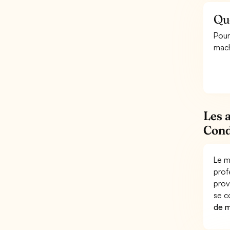
Qu
Pour
mach
Les 
Cond
Le m
prof
prov
se c
de m