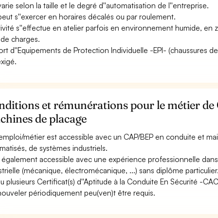
varie selon la taille et le degré d''automatisation de l''entreprise.
 peut s''exercer en horaires décalés ou par roulement.
ctivité s''effectue en atelier parfois en environnement humide, en
 de charges.
ort d''Equipements de Protection Individuelle -EPI- (chaussures de sé
exigé.
ditions et rémunérations pour le métier de
chines de placage
emploi/métier est accessible avec un CAP/BEP en conduite et m
matisés, de systèmes industriels.
st également accessible avec une expérience professionnelle dan
strielle (mécanique, électromécanique, ...) sans diplôme particulier
u plusieurs Certificat(s) d''Aptitude à la Conduite En Sécurité -C
nouveler périodiquement peu(ven)t être requis.