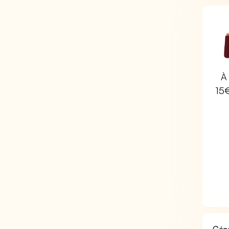
À 
15