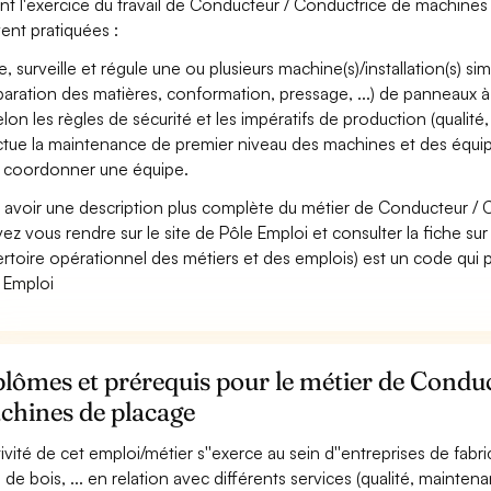
nt l'exercice du travail de Conducteur / Conductrice de machines d
ent pratiquées :
e, surveille et régule une ou plusieurs machine(s)/installation(s) s
paration des matières, conformation, pressage, ...) de panneaux 
selon les règles de sécurité et les impératifs de production (qualité, c
ctue la maintenance de premier niveau des machines et des équi
 coordonner une équipe.
 avoir une description plus complète du métier de Conducteur /
ez vous rendre sur le site de Pôle Emploi et consulter la fiche sur
rtoire opérationnel des métiers et des emplois) est un code qui p
 Emploi
lômes et prérequis pour le métier de Condu
chines de placage
ctivité de cet emploi/métier s''exerce au sein d''entreprises de fabr
 de bois, ... en relation avec différents services (qualité, maintenan