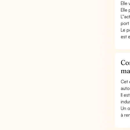
Elle 
Elle
L''a
port
Le p
est 
Con
ma
Cet 
auto
Il e
indu
Un o
à re