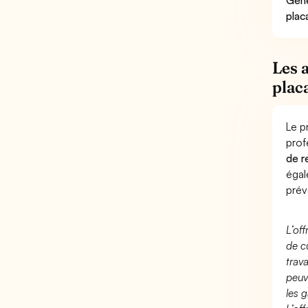
Géné
plac
Les 
plac
Le p
prof
de r
éga
prév
L’of
de c
trav
peuv
les g