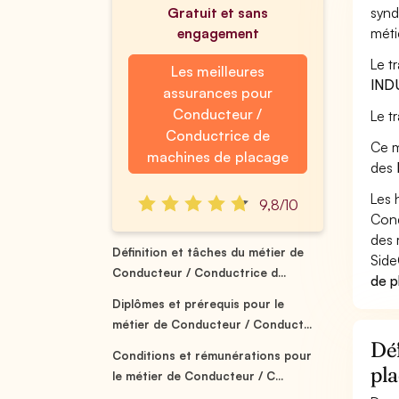
Gratuit et sans
synd
engagement
méti
Le t
Les meilleures
IND
assurances pour
Conducteur /
Le t
Conductrice de
Ce m
machines de placage
des
Les 
9,8/10
Cond
des 
Définition et tâches du métier de
Side
Conducteur / Conductrice d...
de p
Diplômes et prérequis pour le
métier de Conducteur / Conduct...
Déf
Conditions et rémunérations pour
pl
le métier de Conducteur / C...