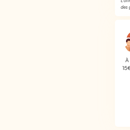
L’of
des 
À 
15