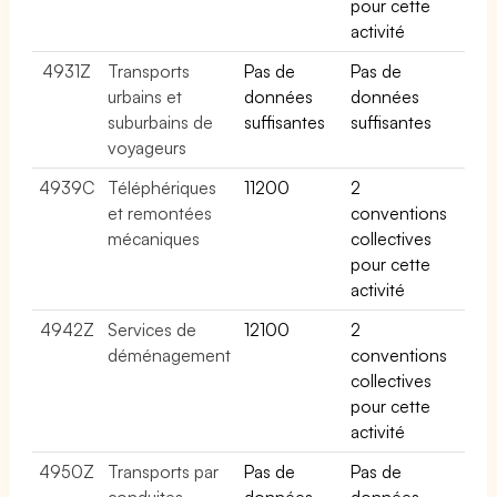
pour cette
activité
4931Z
Transports
Pas de
Pas de
urbains et
données
données
suburbains de
suffisantes
suffisantes
voyageurs
4939C
Téléphériques
11200
2
et remontées
conventions
mécaniques
collectives
pour cette
activité
4942Z
Services de
12100
2
déménagement
conventions
collectives
pour cette
activité
4950Z
Transports par
Pas de
Pas de
conduites
données
données