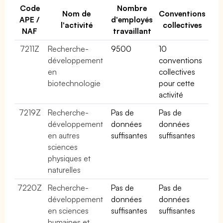
Code
Nombre
Nom de
Conventions
APE /
d'employés
l'activité
collectives
NAF
travaillant
7211Z
Recherche-
9500
10
développement
conventions
en
collectives
biotechnologie
pour cette
activité
7219Z
Recherche-
Pas de
Pas de
développement
données
données
en autres
suffisantes
suffisantes
sciences
physiques et
naturelles
7220Z
Recherche-
Pas de
Pas de
développement
données
données
en sciences
suffisantes
suffisantes
humaines et