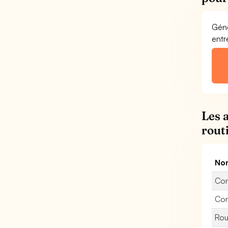
Géné
entr
Les 
rout
Nom
Con
Con
Rou