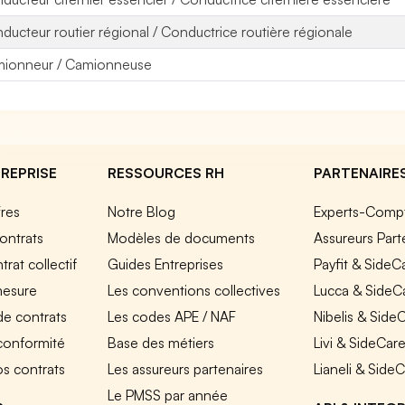
ducteur routier régional / Conductrice routière régionale
ionneur / Camionneuse
REPRISE
RESSOURCES RH
PARTENAIRE
fres
Notre Blog
Experts-Comp
ontrats
Modèles de documents
Assureurs Part
rat collectif
Guides Entreprises
Payfit & SideC
mesure
Les conventions collectives
Lucca & SideC
de contrats
Les codes APE / NAF
Nibelis & Side
 conformité
Base des métiers
Livi & SideCar
os contrats
Les assureurs partenaires
Lianeli & Side
Le PMSS par année