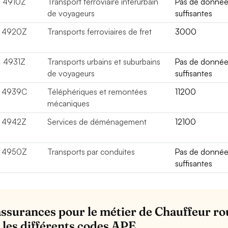
4910Z
Transport ferroviaire interurbain
Pas de donné
de voyageurs
suffisantes
4920Z
Transports ferroviaires de fret
3000
4931Z
Transports urbains et suburbains
Pas de donné
de voyageurs
suffisantes
4939C
Téléphériques et remontées
11200
mécaniques
4942Z
Services de déménagement
12100
4950Z
Transports par conduites
Pas de donné
suffisantes
assurances pour le métier de Chauffeur rou
 les différents codes APE