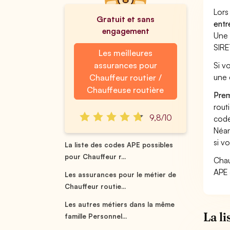
Lors
Gratuit et sans
entr
engagement
Une 
SIRE
Les meilleures
assurances pour
Si v
une 
Chauffeur routier /
Chauffeuse routière
Prem
rout
9,8/10
code
Néan
si v
La liste des codes APE possibles
pour Chauffeur r...
Chau
APE 
Les assurances pour le métier de
Chauffeur routie...
Les autres métiers dans la même
La l
famille Personnel...