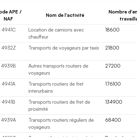
ode APE /
Nombre d'e
Nom de l'activité
NAF
travaill
4941C
Location de camions avec
18600
chauffeur
4932Z
Transports de voyageurs par taxis
21800
4939B
Autres transports routiers de
27200
voyageurs
4941A
Transports routiers de fret
176100
interurbains
4941B
Transports routiers de fret de
134900
proximité
4939A
Transports routiers réguliers de
68400
voyageurs