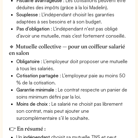
Fiscalité avantageuse
: Les cotisations peuvent être
déduites des impôts (grâce à la loi Madelin).
Souplesse
: L'indépendant choisit les garanties
adaptées à ses besoins et à son budget.
Pas d’obligation
: L'indépendant n'est pas obligé
d’avoir une mutuelle, mais c’est fortement conseillé.
🔹 Mutuelle collective — pour un coiffeur salarié
en salon
Obligatoire
: L’employeur doit proposer une mutuelle
à tous les salariés.
Cotisation partagée
: L’employeur paie au moins 50
% de la cotisation.
Garantie minimale
: Le contrat respecte un panier de
soins minimum défini par la loi.
Moins de choix
: Le salarié ne choisit pas librement
son contrat, mais peut ajouter une
surcomplémentaire s’il le souhaite.
👉 En résumé :
Un
indépendant
choisit sa mutuelle TNS et peut