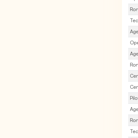
Ron
Tec
Age
Opé
Age
Ron
Cen
Cen
Pil
Age
Ron
Tec