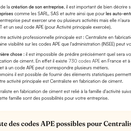
 de la
création de son entreprise
, il est important de bien décrire 
eprises
comme les SARL, SAS et autre ainsi que pour
les auto-en
entreprise peut exercer une ou plusieurs activités mais elle n'aur
T et un seul code APE (pour Activité principale exercée).
otre activité professionnelle principale est : Centraliste en fabrica
aine visibilité sur les codes APE que l'administration (INSEE) peut vo
ière chose :
il est impossible de prédire précisément quel sera v
ication de ciment. En effet il existe
730 codes APE
en France et à
et à un code APE peut correspondre plusieurs métiers.
moins il est possible de fournir des éléments statistiques perm
otre activité principale est Centraliste en fabrication de ciment.
raliste en fabrication de ciment est relié à la famille d'activité su
ette famille sont des possibilités pour votre entreprise.
iste des codes APE possibles pour Centrali