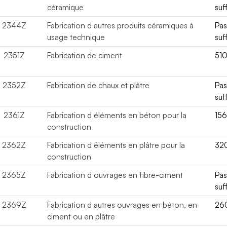
céramique
suf
2344Z
Fabrication d autres produits céramiques à
Pa
usage technique
suf
2351Z
Fabrication de ciment
51
2352Z
Fabrication de chaux et plâtre
Pa
suf
2361Z
Fabrication d éléments en béton pour la
15
construction
2362Z
Fabrication d éléments en plâtre pour la
32
construction
2365Z
Fabrication d ouvrages en fibre-ciment
Pa
suf
2369Z
Fabrication d autres ouvrages en béton, en
26
ciment ou en plâtre