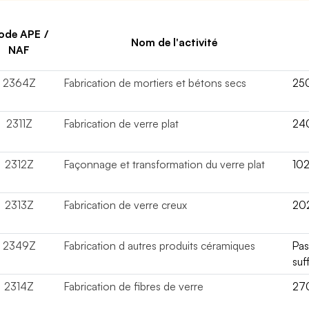
ode APE /
Nom de l'activité
NAF
2364Z
Fabrication de mortiers et bétons secs
25
2311Z
Fabrication de verre plat
24
2312Z
Façonnage et transformation du verre plat
10
2313Z
Fabrication de verre creux
20
2349Z
Fabrication d autres produits céramiques
Pa
suf
2314Z
Fabrication de fibres de verre
27