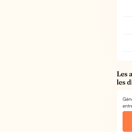
Les 
les 
Géné
entr