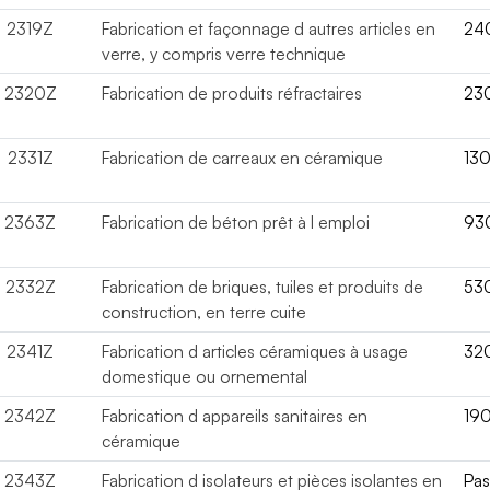
2319Z
Fabrication et façonnage d autres articles en
24
verre, y compris verre technique
2320Z
Fabrication de produits réfractaires
23
2331Z
Fabrication de carreaux en céramique
13
2363Z
Fabrication de béton prêt à l emploi
93
2332Z
Fabrication de briques, tuiles et produits de
53
construction, en terre cuite
2341Z
Fabrication d articles céramiques à usage
32
domestique ou ornemental
2342Z
Fabrication d appareils sanitaires en
19
céramique
2343Z
Fabrication d isolateurs et pièces isolantes en
Pa