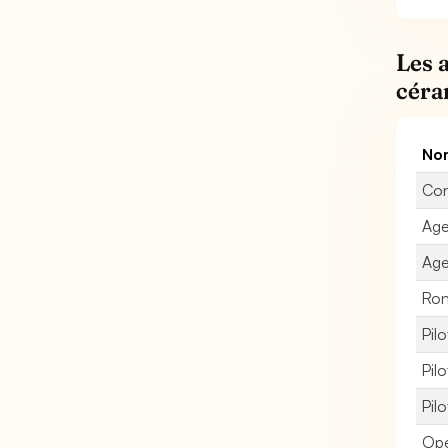
Les 
céra
Nom
Con
Age
Age
Ron
Pil
Pil
Pil
Opé