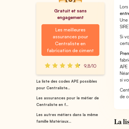
Lors
Gratuit et sans
entr
engagement
Une 
SIRE
Les meilleures
assurances pour
Si v
cert
Centraliste en
fabrication de ciment
Prem
fabr
9,8/10
APE 
Néan
si v
La liste des codes APE possibles
pour Centraliste...
Cent
de c
Les assurances pour le métier de
Centraliste en f...
Les autres métiers dans la même
La l
famille Matériaux...