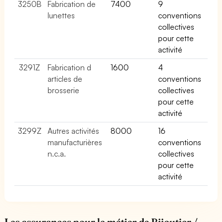
3250B
Fabrication de
7400
9
lunettes
conventions
collectives
pour cette
activité
3291Z
Fabrication d
1600
4
articles de
conventions
brosserie
collectives
pour cette
activité
3299Z
Autres activités
8000
16
manufacturières
conventions
n.c.a.
collectives
pour cette
activité
Les assurances pour le métier de Bijoutier /