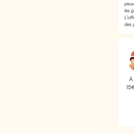
peuv
les g
L’of
des 
À 
15