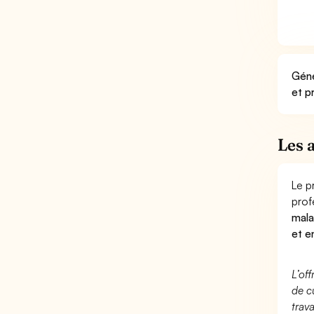
Géné
et p
Les 
Le p
prof
mala
et e
L’of
de c
trav