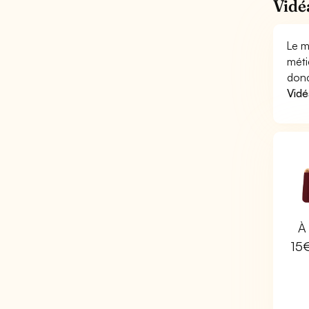
Vidé
Le m
méti
donc
Vidé
À 
15