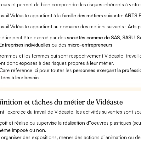
reurs et permet de bien comprendre les risques inhérents à votre
ravail Vidéaste appartient à la
famille des métiers
suivante:
ARTS 
ravail Vidéaste appartient au domaine des métiers suivants :
Arts 
étier peut être exercé par des
sociétés comme de SAS, SASU, SA
Entreprises individuelles
ou des
micro-entrepreneurs
.
hommes et les femmes qui sont respectivement Vidéaste, travaille
ont donc exposés à des risques propres à leur métier.
Care référence ici pour toutes les
personnes exerçant la professio
tées à leur besoin
.
inition et tâches du métier de Vidéaste
nt l'exercice du travail de Vidéaste, les activités suivantes sont s
it et réalise ou supervise la réalisation d''oeuvres plastiques (sculpt
hème imposé ou non.
 organiser des expositions, mener des actions d''animation ou de