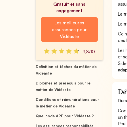
Gratuit et sans
assu
engagement
Le t
Les meilleures
Le t
assurances pour
Ce m
Vidéaste
des
Les 
9,8/10
et s
Side
Définition et tâches du métier de
adap
Vidéaste
Diplômes et prérequis pour le
métier de Vidéaste
Déf
Conditions et rémunérations pour
Dura
le métier de Vidéaste
Conço
Quel code APE pour Vidéaste ?
un t
Peut
Les assurances responsabilités