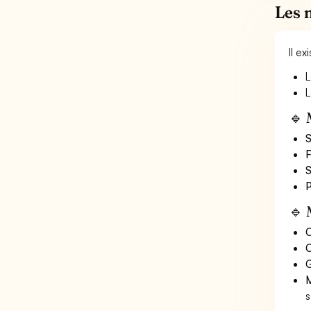
Les 
Il e
L
L
🔹 
S
F
S
P
🔹 
O
C
G
M
s