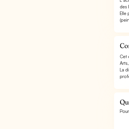
L''ac
des l
Elle
(pein
Co
Cet 
Arts
La d
profe
Qu
Pour