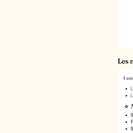
Les 
Il e
L
L
🔹 
S
F
S