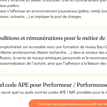
tivité s''effectue en atelier, à domicile, chez le commanditaire (part
ieux publics.
 peut s''effectuer en environnement poussiéreux (plâtre, métal, bois, 
tures, solvants, ...) et impliquer le port de charges.
nditions et rémunérations pour le métier d
emploi/métier est accessible avec une formation de niveau Bac+2 
, Master professionnel, Master recherche, ...) dans le secteur des art
iffusion, la vente de travaux artistiques personnels et la reconnai
ssionnalisation de l''activité, ainsi que l''adhésion à la Maison des 
el code APE pour Performeur / Performeus
 savoir quel ou quels sont les codes APE / NAF possibles pour le
Consultez cette page dédiée aux codes APE de Per