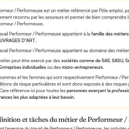
ormeur / Performeuse est un métier référencé par Pôle emploi, par 
ement reconnu par les assureurs et permet de bien comprendre le
ormeur / Performeuse.
ravail Performeur / Performeuse appartient à la
famille des métiers
OUVRAGES D''ART
.
ravail Performeur / Performeuse appartient au domaine des métier
étier peut être exercé par des
sociétés comme de SAS, SASU, SA
Entreprises individuelles
ou des
micro-entrepreneurs
.
hommes et les femmes qui sont respectivement Performeur / Perf
itions de risque particulières et sont donc exposés à des risques 
Care référence ici pour toutes les
personnes exerçant la professi
rances les plus adaptées à leur besoin
.
inition et tâches du métier de Performeur 
nt l'exercice du travail de Performeur / Performeuse, les activités