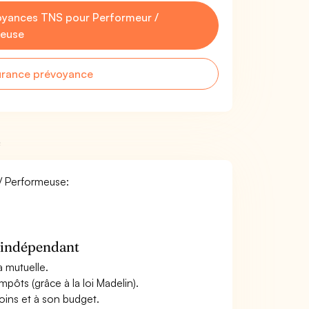
oyances TNS pour Performeur /
euse
urance prévoyance
e
 / Performeuse:
n indépendant
a mutuelle.
mpôts (grâce à la loi Madelin).
oins et à son budget.