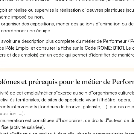
it et réalise ou supervise la réalisation d''oeuvres plastiques (sculpt
hème imposé ou non.
 organiser des expositions, mener des actions d''animation ou de
 coordonner une équipe.
 avoir une description plus complète du métier de Performeur / 
 de Pôle Emploi et consulter la fiche sur le
Code ROME: B1101
. Le
ers et des emplois) est un code qui permet d'identifier de manièr
lômes et prérequis pour le métier de Perfo
ctivité de cet emploi/métier s''exerce au sein d''organismes culturels
ectivités territoriales, de sites de spectacle vivant (théâtre, opéra
érents intervenants (fondeurs de bronze, galeriste, ...), parfois en 
position, ...).
émunération est constituée d''honoraires, de droits d''auteur, de d
 fixe (activité salariée).