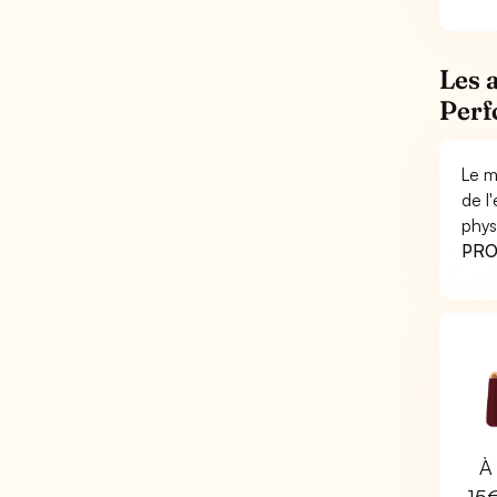
Les 
Perf
Le m
de l
phys
PRO 
À 