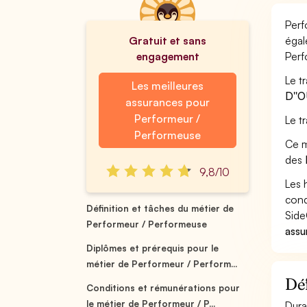
Perf
Gratuit et sans
égal
engagement
Perf
Le t
Les meilleures
D''
assurances pour
Performeur /
Le t
Performeuse
Ce m
des
9,8/10
Les 
cond
Définition et tâches du métier de
Side
Performeur / Performeuse
assu
Diplômes et prérequis pour le
métier de Performeur / Perform...
Déf
Conditions et rémunérations pour
le métier de Performeur / P...
Dura