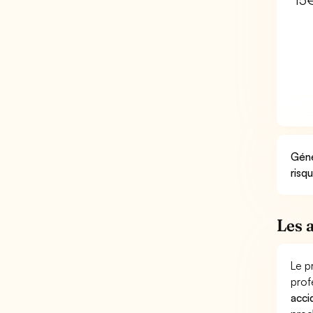
15
Géné
risq
Les 
Le p
prof
acci