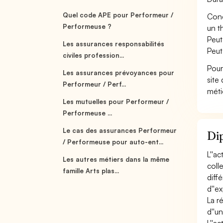
Quel code APE pour Performeur /
Conço
Performeuse ?
un t
Peut
Les assurances responsabilités
Peut
civiles profession...
Pour
Les assurances prévoyances pour
site
Performeur / Perf...
méti
Les mutuelles pour Performeur /
Performeuse ...
Le cas des assurances Performeur
Dip
/ Performeuse pour auto-ent...
L''a
Les autres métiers dans la même
coll
famille Arts plas...
diff
d''ex
La r
d''un