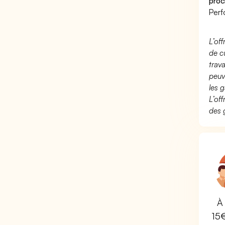
proc
Perf
L’of
de c
trav
peuv
les g
L’of
des 
À 
15