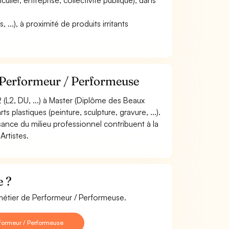
iculier, entreprise, collectivité publique), dans
...), à proximité de produits irritants
e Performeur / Performeuse
(L2, DU, ...) à Master (Diplôme des Beaux
s plastiques (peinture, sculpture, gravure, ...).
ssance du milieu professionnel contribuent à la
Artistes.
e ?
 métier de Performeur / Performeuse.
formeur / Performeuse