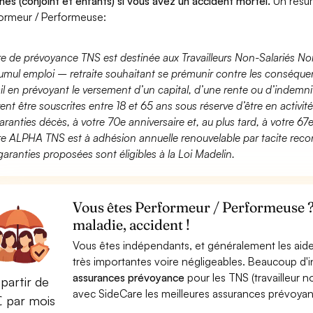
hes (conjoint et enfants) si vous avez un accident mortel.
Un résu
ormeur / Performeuse:
fre de prévoyance TNS est destinée aux Travailleurs Non-Salariés No
umul emploi – retraite souhaitant se prémunir contre les conséquen
ail en prévoyant le versement d’un capital, d’une rente ou d’indemnit
ent être souscrites entre 18 et 65 ans sous réserve d’être en activi
aranties décès, à votre 70e anniversaire et, au plus tard, à votre 67e
fre ALPHA TNS est à adhésion annuelle renouvelable par tacite recon
garanties proposées sont éligibles à la Loi Madelin.
Vous êtes Performeur / Performeuse ?
maladie, accident !
Vous êtes indépendants, et généralement les aide
très importantes voire négligeables. Beaucoup d
assurances prévoyance
pour les TNS (travailleur 
partir de
avec SideCare les meilleures assurances prévoy
€ par mois