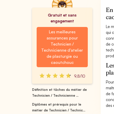
En 
Gratuit et sans
ca
engagement
Le m
Les meilleures
qui 
assurances pour
conn
Technicien /
de c
tech
Technicienne d'atelier
prod
de plasturgie ou
caoutchouc
Les
pl
9,8/10
Pour
maît
Définition et tâches du métier de
de f
Technicien / Technicienne ...
conc
Diplômes et prérequis pour le
des 
métier de Technicien / Technic...