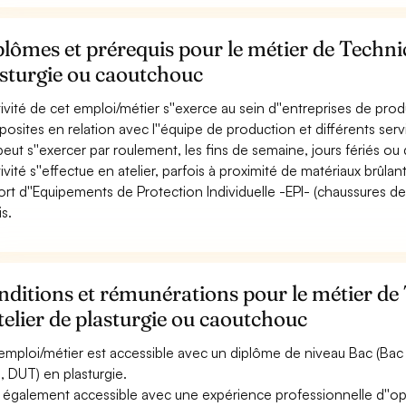
lômes et prérequis pour le métier de Technic
asturgie ou caoutchouc
ctivité de cet emploi/métier s''exerce au sein d''entreprises de pro
osites en relation avec l''équipe de production et différents serv
 peut s''exercer par roulement, les fins de semaine, jours fériés ou 
ctivité s''effectue en atelier, parfois à proximité de matériaux brûla
ort d''Equipements de Protection Individuelle -EPI- (chaussures de s
is.
ditions et rémunérations pour le métier de
telier de plasturgie ou caoutchouc
emploi/métier est accessible avec un diplôme de niveau Bac (Bac 
, DUT) en plasturgie.
st également accessible avec une expérience professionnelle d''o