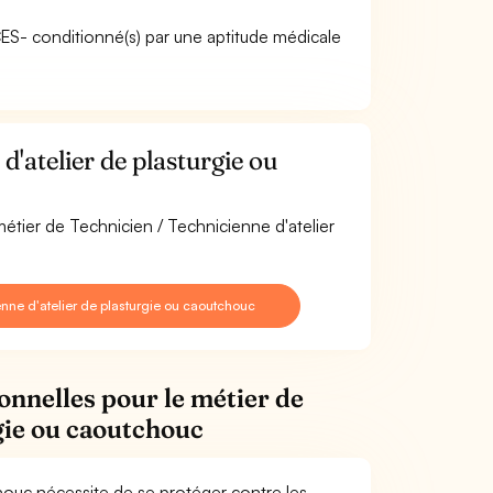
ACES- conditionné(s) par une aptitude médicale
'atelier de plasturgie ou
métier de Technicien / Technicienne d'atelier
ne d'atelier de plasturgie ou caoutchouc
onnelles pour le métier de
rgie ou caoutchouc
chouc nécessite de se protéger contre les