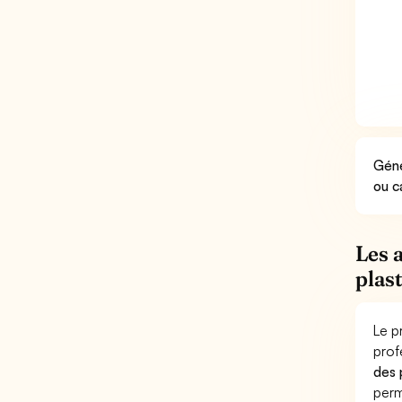
Géné
ou c
Les 
plas
Le p
prof
des 
perm