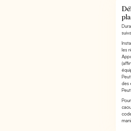
Déf
pl
Dura
suiv
Inst
les 
Appo
(aff
équi
Peut
des 
Peut
Pour
caou
code
mani