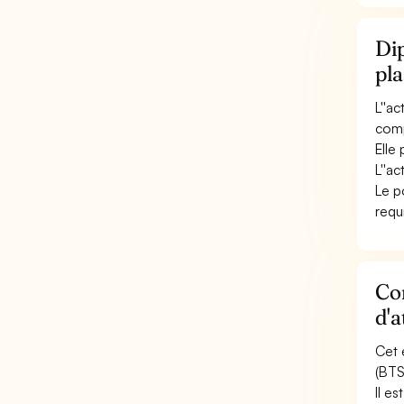
Dip
pl
L''a
comp
Elle
L''a
Le p
requ
Con
d'a
Cet 
(BTS
Il e