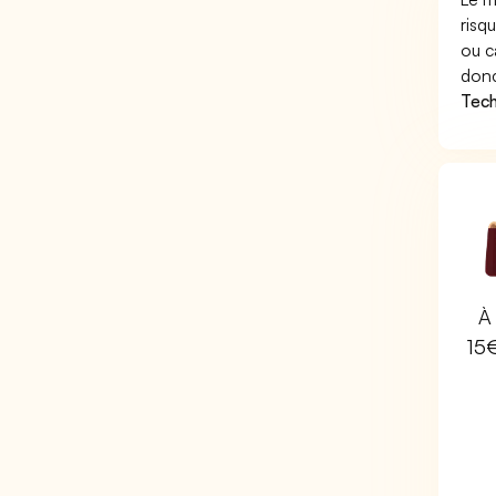
risq
ou c
donc
Tech
À 
15