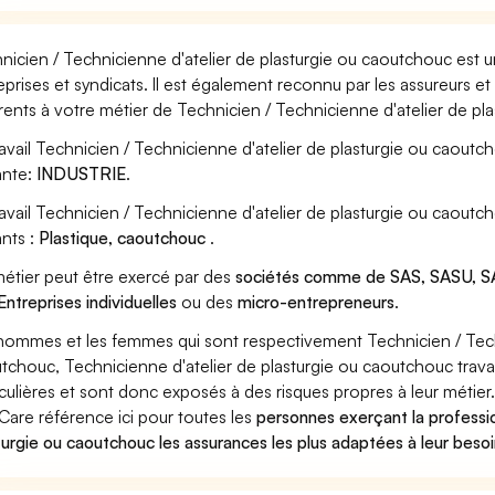
nicien / Technicienne d'atelier de plasturgie ou caoutchouc est u
eprises et syndicats. Il est également reconnu par les assureurs 
rents à votre métier de Technicien / Technicienne d'atelier de pl
ravail Technicien / Technicienne d'atelier de plasturgie ou caoutc
ante:
INDUSTRIE
.
ravail Technicien / Technicienne d'atelier de plasturgie ou caout
ants :
Plastique, caoutchouc
.
étier peut être exercé par des
sociétés comme de SAS, SASU, SA
Entreprises individuelles
ou des
micro-entrepreneurs
.
hommes et les femmes qui sont respectivement Technicien / Techn
tchouc, Technicienne d'atelier de plasturgie ou caoutchouc travai
iculières et sont donc exposés à des risques propres à leur métier
Care référence ici pour toutes les
personnes exerçant la professio
turgie ou caoutchouc les assurances les plus adaptées à leur beso