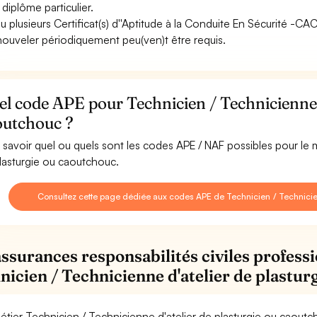
 diplôme particulier.
u plusieurs Certificat(s) d''Aptitude à la Conduite En Sécurité -C
nouveler périodiquement peu(ven)t être requis.
l code APE pour Technicien / Technicienne d
outchouc ?
 savoir quel ou quels sont les codes APE / NAF possibles pour le 
lasturgie ou caoutchouc.
Consultez cette page dédiée aux codes APE de Technicien / Technicien
assurances responsabilités civiles professi
nicien / Technicienne d'atelier de plastu
étier Technicien / Technicienne d'atelier de plasturgie ou caout