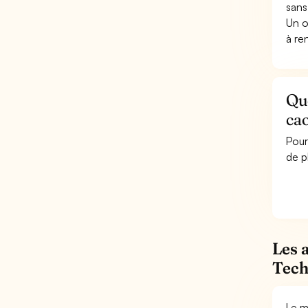
sans
Un o
à re
Que
ca
Pour
de p
Les 
Tech
Le m