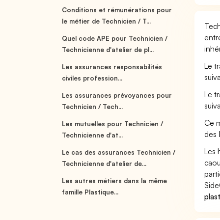
Conditions et rémunérations pour
le métier de Technicien / T...
Tech
entr
Quel code APE pour Technicien /
inhé
Technicienne d'atelier de pl...
Le t
Les assurances responsabilités
suiv
civiles profession...
Le t
Les assurances prévoyances pour
suiv
Technicien / Tech...
Ce m
Les mutuelles pour Technicien /
des
Technicienne d'at...
Les 
Le cas des assurances Technicien /
caou
Technicienne d'atelier de...
part
Les autres métiers dans la même
Side
famille Plastique...
plas