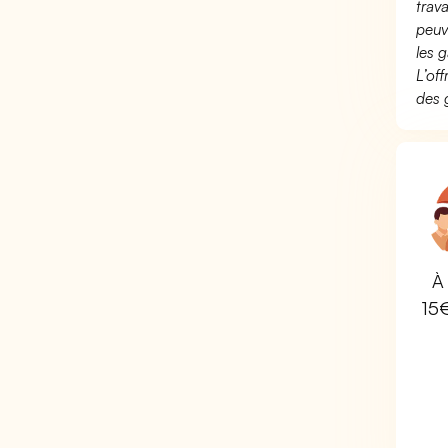
trav
peuv
les g
L’of
des 
À 
15