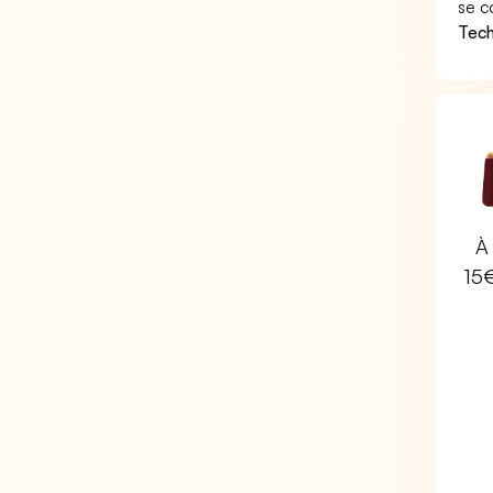
se c
Tech
À 
15