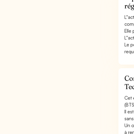
rég
L''a
comp
Elle
L''a
Le p
requ
Con
Tec
Cet 
(BTS
Il e
sans
Un o
à re