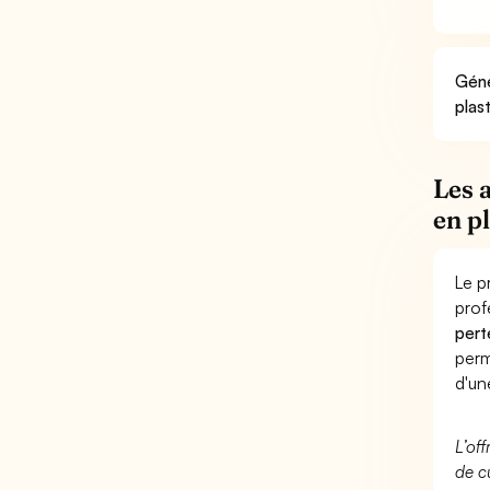
Géné
plas
Les 
en p
Le p
prof
pert
perm
d'un
L’of
de c