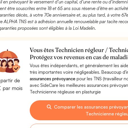
ail en prévoyant le versement d’un capital, d’une rente ou d’indemnit
ent être souscrites entre 18 et 65 ans sous réserve d’être en activi
aranties décès, à votre 70e anniversaire et, au plus tard, à votre 67e
fre ALPHA TNS est à adhésion annuelle renouvelable par tacite recon
garanties proposées sont éligibles à la Loi Madelin.
Vous êtes Technicien régleur / Techni
Protégez vos revenus en cas de maladie
Vous êtes indépendants, et généralement les aide
très importantes voire négligeables. Beaucoup d
assurances prévoyance
pour les TNS (travailleur 
partir de
avec SideCare les meilleures assurances prévoyan
€ par mois
Technicienne régleuse en plasturgie
Comparer les assurances prévoyan
Technicienne régleu