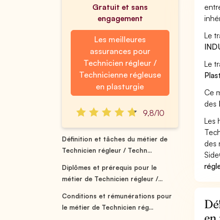
Gratuit et sans
entr
engagement
inhé
Le t
Les meilleures
IND
assurances pour
Technicien régleur /
Le t
Technicienne régleuse
Plas
en plasturgie
Ce m
des
9,8/10
Les 
Tech
Définition et tâches du métier de
des 
Technicien régleur / Techn...
Side
régl
Diplômes et prérequis pour le
métier de Technicien régleur /...
Conditions et rémunérations pour
Déf
le métier de Technicien rég...
en 