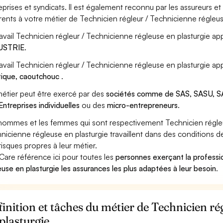
eprises et syndicats. Il est également reconnu par les assureurs 
rents à votre métier de Technicien régleur / Technicienne régleus
ravail Technicien régleur / Technicienne régleuse en plasturgie app
USTRIE
.
ravail Technicien régleur / Technicienne régleuse en plasturgie ap
tique, caoutchouc
.
étier peut être exercé par des
sociétés comme de SAS, SASU, SA
Entreprises individuelles
ou des
micro-entrepreneurs
.
hommes et les femmes qui sont respectivement Technicien régleur
nicienne régleuse en plasturgie travaillent dans des conditions d
risques propres à leur métier.
Care référence ici pour toutes les
personnes exerçant la professi
euse en plasturgie les assurances les plus adaptées à leur besoin
.
inition et tâches du métier de Technicien ré
plasturgie