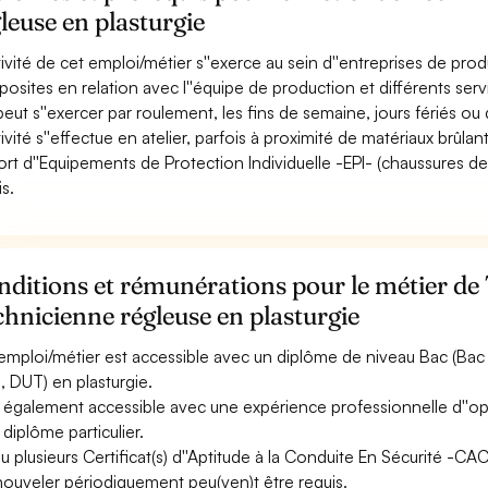
leuse en plasturgie
ctivité de cet emploi/métier s''exerce au sein d''entreprises de pro
osites en relation avec l''équipe de production et différents serv
 peut s''exercer par roulement, les fins de semaine, jours fériés ou 
ctivité s''effectue en atelier, parfois à proximité de matériaux brûla
ort d''Equipements de Protection Individuelle -EPI- (chaussures de s
is.
ditions et rémunérations pour le métier de 
hnicienne régleuse en plasturgie
emploi/métier est accessible avec un diplôme de niveau Bac (Bac 
, DUT) en plasturgie.
st également accessible avec une expérience professionnelle d''o
 diplôme particulier.
u plusieurs Certificat(s) d''Aptitude à la Conduite En Sécurité -C
nouveler périodiquement peu(ven)t être requis.