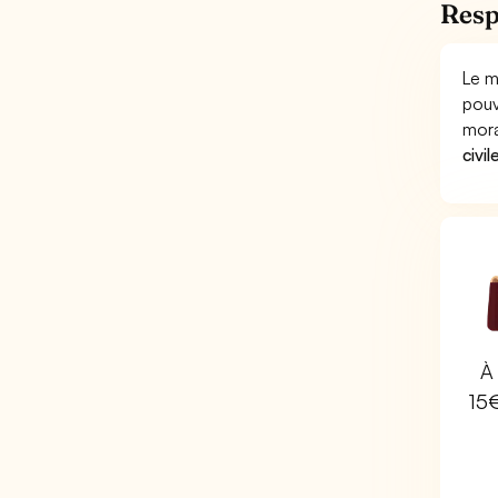
Resp
Le m
pouv
mora
civil
À 
15