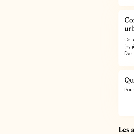
Co
ur
Cet 
(hyg
Des 
Qu
Pour
Les 