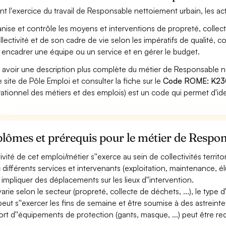
nt l'exercice du travail de Responsable nettoiement urbain, les ac
nise et contrôle les moyens et interventions de propreté, collect
ollectivité et de son cadre de vie selon les impératifs de qualité, 
 encadrer une équipe ou un service et en gérer le budget.
 avoir une description plus complète du métier de Responsable 
le site de Pôle Emploi et consulter la fiche sur le
Code ROME: K2
ationnel des métiers et des emplois) est un code qui permet d'ide
lômes et prérequis pour le métier de Respo
tivité de cet emploi/métier s''exerce au sein de collectivités territo
 différents services et intervenants (exploitation, maintenance, élus,
 impliquer des déplacements sur les lieux d''intervention.
 varie selon le secteur (propreté, collecte de déchets, ...), le type 
 peut s''exercer les fins de semaine et être soumise à des astreinte
ort d''équipements de protection (gants, masque, ...) peut être req