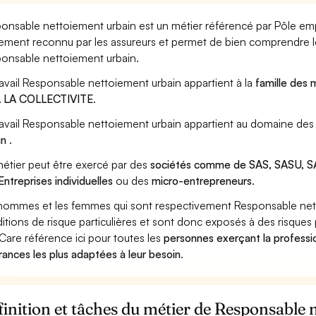
onsable nettoiement urbain est un métier référencé par Pôle emploi
ement reconnu par les assureurs et permet de bien comprendre le
onsable nettoiement urbain.
ravail Responsable nettoiement urbain appartient à la
famille des 
A LA COLLECTIVITE
.
ravail Responsable nettoiement urbain appartient au domaine des 
in
.
étier peut être exercé par des
sociétés comme de SAS, SASU, SA
Entreprises individuelles
ou des
micro-entrepreneurs
.
hommes et les femmes qui sont respectivement Responsable netto
itions de risque particulières et sont donc exposés à des risques 
Care référence ici pour toutes les
personnes exerçant la professi
rances les plus adaptées à leur besoin
.
inition et tâches du métier de Responsable