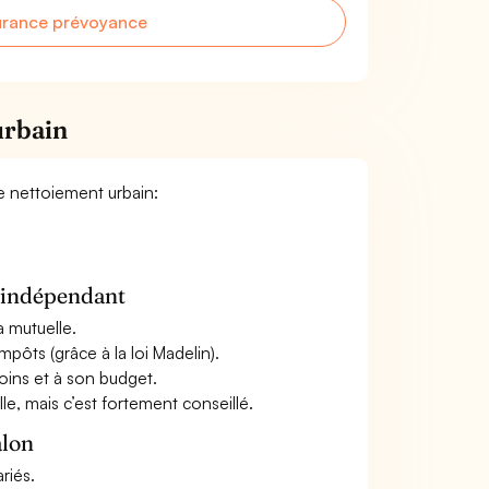
urance prévoyance
urbain
e nettoiement urbain:
n indépendant
a mutuelle.
mpôts (grâce à la loi Madelin).
oins et à son budget.
le, mais c’est fortement conseillé.
alon
riés.