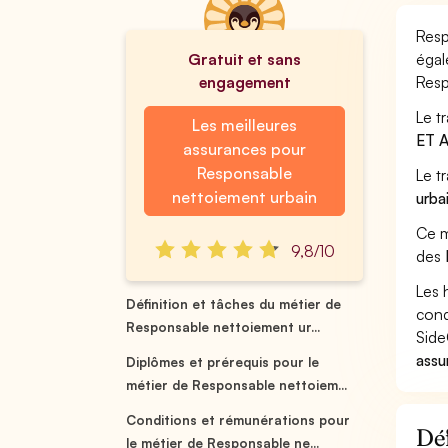
Resp
Gratuit et sans
égal
engagement
Resp
Le t
Les meilleures
ET 
assurances pour
Responsable
Le t
nettoiement urbain
urba
Ce m
9,8/10
des
Les 
Définition et tâches du métier de
cond
Responsable nettoiement ur...
Side
assu
Diplômes et prérequis pour le
métier de Responsable nettoiem...
Conditions et rémunérations pour
Déf
le métier de Responsable ne...