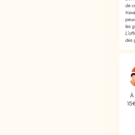
de c
trav
peuv
les g
L’of
des 
À 
15