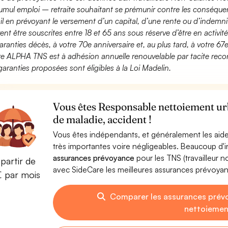
umul emploi – retraite souhaitant se prémunir contre les conséquen
ail en prévoyant le versement d’un capital, d’une rente ou d’indemnit
ent être souscrites entre 18 et 65 ans sous réserve d’être en activi
aranties décès, à votre 70e anniversaire et, au plus tard, à votre 67e
fre ALPHA TNS est à adhésion annuelle renouvelable par tacite recon
garanties proposées sont éligibles à la Loi Madelin.
Vous êtes Responsable nettoiement urb
de maladie, accident !
Vous êtes indépendants, et généralement les aide
très importantes voire négligeables. Beaucoup d
assurances prévoyance
pour les TNS (travailleur 
partir de
avec SideCare les meilleures assurances prévoy
€ par mois
Comparer les assurances prév
nettoiemen