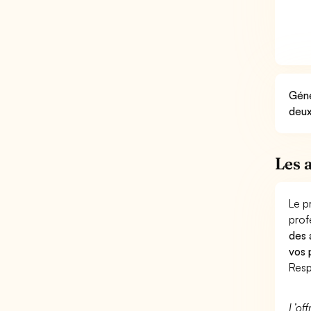
Géné
deux
Les 
Le p
prof
des 
vos 
Resp
L’of