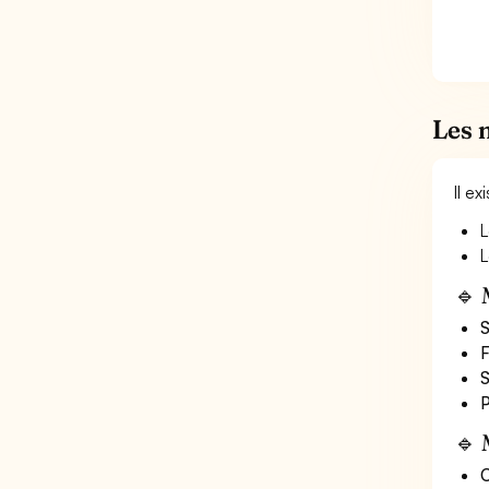
Les 
Il e
L
L
🔹 
S
F
S
P
🔹 
O