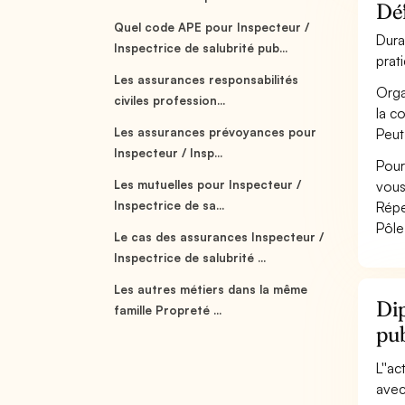
Déf
Quel code APE pour Inspecteur /
Dura
Inspectrice de salubrité pub...
prat
Les assurances responsabilités
Orga
civiles profession...
la c
Les assurances prévoyances pour
Peut
Inspecteur / Insp...
Pour
Les mutuelles pour Inspecteur /
vous
Inspectrice de sa...
Répe
Pôle
Le cas des assurances Inspecteur /
Inspectrice de salubrité ...
Les autres métiers dans la même
Dip
famille Propreté ...
pu
L''ac
avec