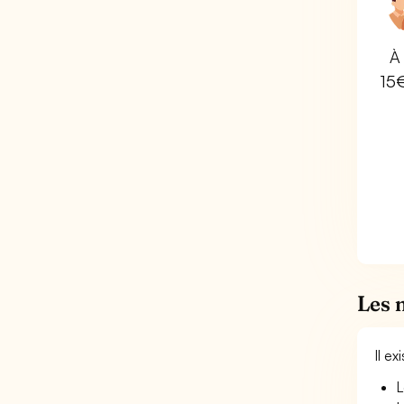
À 
15
Les 
Il e
L