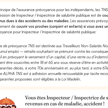
rincipe de l'assurance prévoyance pour les indépendants, les TNS
ession de Inspecteur / Inspectrice de salubrité publique est de
cou
nus dues à des accidents ou des maladies
. Les assurances prévo
lement de
couvrir vos proches (conjoint et enfants) si vous avez u
oyance pour Inspecteur / Inspectrice de salubrité publique:
fre de prévoyance TNS est destinée aux Travailleurs Non-Salariés No
umul emploi – retraite souhaitant se prémunir contre les conséquen
ail en prévoyant le versement d’un capital, d’une rente ou d’indemnit
ent être souscrites entre 18 et 65 ans sous réserve d’être en activi
aranties décès, à votre 70e anniversaire et, au plus tard, à votre 67e
fre ALPHA TNS est à adhésion annuelle renouvelable par tacite recon
garanties proposées sont éligibles à la Loi Madelin.
Vous êtes Inspecteur / Inspectrice de 
revenus en cas de maladie, accident !