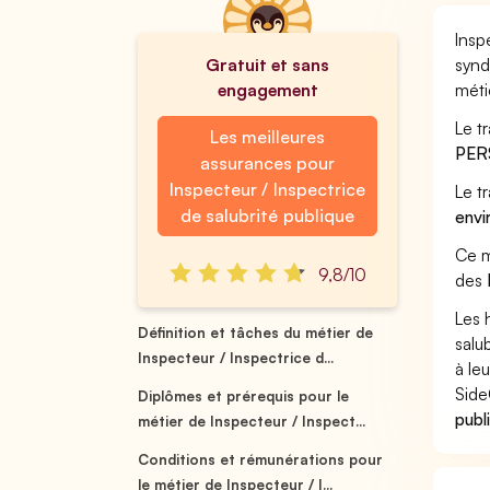
Insp
Gratuit et sans
synd
engagement
méti
Le t
Les meilleures
PER
assurances pour
Inspecteur / Inspectrice
Le t
de salubrité publique
envi
Ce m
9,8/10
des
Les 
Définition et tâches du métier de
salu
Inspecteur / Inspectrice d...
à leu
Side
Diplômes et prérequis pour le
publ
métier de Inspecteur / Inspect...
Conditions et rémunérations pour
le métier de Inspecteur / I...