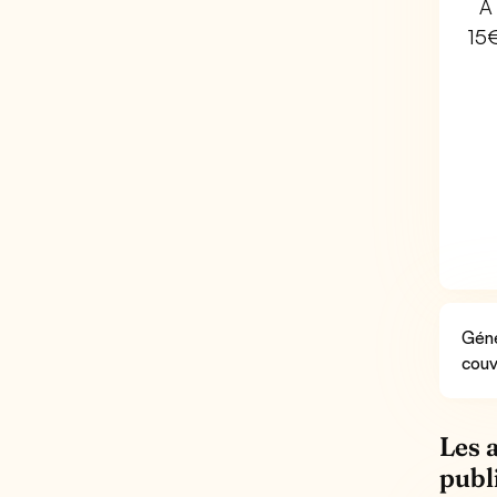
À 
15
Géné
couv
Les 
publ