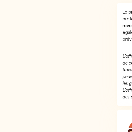
Le p
prof
reve
éga
prév
L’of
de c
trav
peuv
les g
L’of
des 