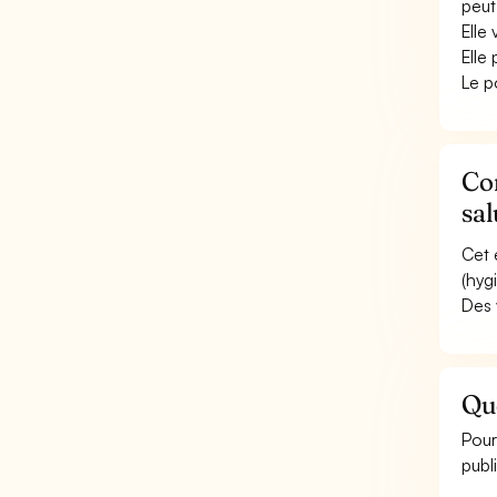
peut
Elle
Elle
Le p
Con
sal
Cet 
(hyg
Des 
Que
Pour
publ