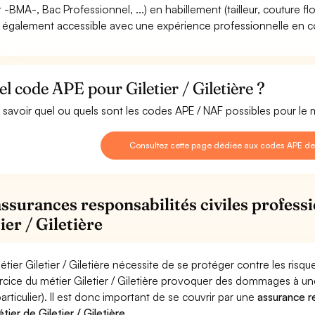
rt -BMA-, Bac Professionnel, ...) en habillement (tailleur, couture f
st également accessible avec une expérience professionnelle en co
l code APE pour Giletier / Giletière ?
 savoir quel ou quels sont les codes APE / NAF possibles pour le mé
Consultez cette page dédiée aux codes APE de Gi
assurances responsabilités civiles professi
ier / Giletière
étier Giletier / Giletière nécessite de se protéger contre les ris
ercice du métier Giletier / Giletière provoquer des dommages à u
particulier). Il est donc important de se couvrir par une
assurance re
tier de Giletier / Giletière
.