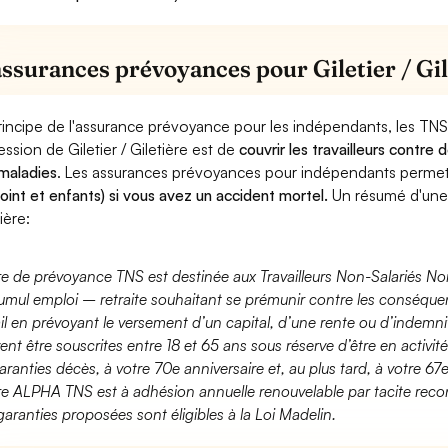
assurances prévoyances pour Giletier / Gil
rincipe de l'assurance prévoyance pour les indépendants, les TNS
ession de Giletier / Giletière est de
couvrir les travailleurs contr
maladies
. Les assurances prévoyances pour indépendants perme
joint et enfants) si vous avez un accident mortel.
Un résumé d'une 
ière:
fre de prévoyance TNS est destinée aux Travailleurs Non-Salariés No
umul emploi – retraite souhaitant se prémunir contre les conséquen
ail en prévoyant le versement d’un capital, d’une rente ou d’indemnit
ent être souscrites entre 18 et 65 ans sous réserve d’être en activi
aranties décès, à votre 70e anniversaire et, au plus tard, à votre 67e
fre ALPHA TNS est à adhésion annuelle renouvelable par tacite recon
garanties proposées sont éligibles à la Loi Madelin.