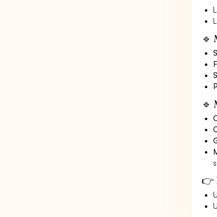
L
L
🔹 
S
F
S
P
🔹 
O
C
G
M
s
👉 