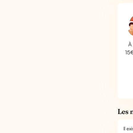
À 
15
Les 
Il e