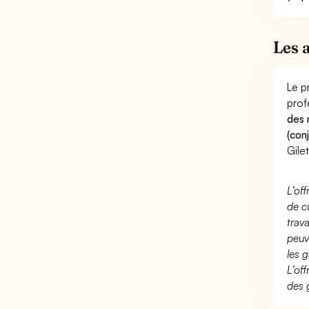
Les 
Le p
prof
des 
(con
Gilet
L’of
de c
trav
peuv
les g
L’of
des 