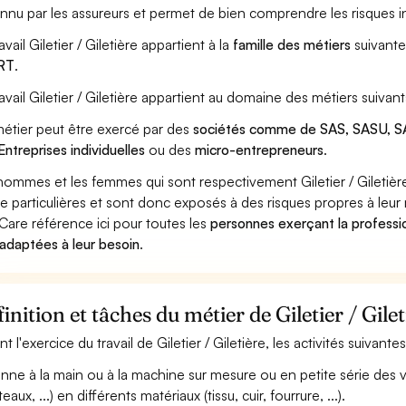
nnu par les assureurs et permet de bien comprendre les risques inh
avail Giletier / Giletière appartient à la
famille des métiers
suivant
RT
.
ravail Giletier / Giletière appartient au domaine des métiers suivant
étier peut être exercé par des
sociétés comme de SAS, SASU, SA
Entreprises individuelles
ou des
micro-entrepreneurs
.
hommes et les femmes qui sont respectivement Giletier / Giletière,
ue particulières et sont donc exposés à des risques propres à leur 
Care référence ici pour toutes les
personnes exerçant la profession
 adaptées à leur besoin
.
inition et tâches du métier de Giletier / Gilet
nt l'exercice du travail de Giletier / Giletière, les activités suivan
nne à la main ou à la machine sur mesure ou en petite série des 
aux, ...) en différents matériaux (tissu, cuir, fourrure, ...).