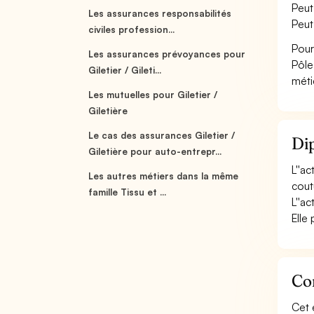
Peut
Les assurances responsabilités
Peut
civiles profession...
Pour
Les assurances prévoyances pour
Pôle
Giletier / Gileti...
méti
Les mutuelles pour Giletier /
Giletière
Le cas des assurances Giletier /
Dip
Giletière pour auto-entrepr...
L''ac
Les autres métiers dans la même
coutu
famille Tissu et ...
L''ac
Elle 
Con
Cet 