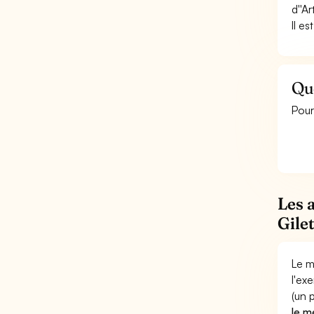
d''A
Il e
Que
Pour
Les 
Gilet
Le m
l'ex
(un 
le mé