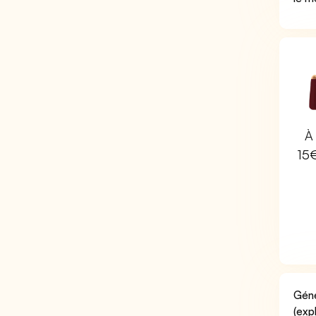
À 
15
Géné
(exp