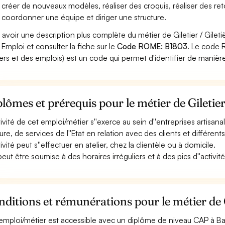
 créer de nouveaux modèles, réaliser des croquis, réaliser des r
 coordonner une équipe et diriger une structure.
 avoir une description plus complète du métier de Giletier / Gilet
 Emploi et consulter la fiche sur le
Code ROME: B1803
. Le code 
ers et des emplois) est un code qui permet d'identifier de manièr
lômes et prérequis pour le métier de Giletier 
tivité de cet emploi/métier s''exerce au sein d''entreprises artisanal
re, de services de l''Etat en relation avec des clients et différents 
tivité peut s''effectuer en atelier, chez la clientèle ou à domicile.
peut être soumise à des horaires irréguliers et à des pics d''activité (
ditions et rémunérations pour le métier de Gi
emploi/métier est accessible avec un diplôme de niveau CAP à Ba