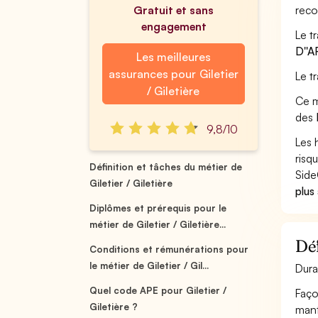
Gratuit et sans
reco
engagement
Le tr
D''A
Les meilleures
assurances pour Giletier
Le t
/ Giletière
Ce m
des
9,8/10
Les 
risq
Définition et tâches du métier de
Side
Giletier / Giletière
plus
Diplômes et prérequis pour le
métier de Giletier / Giletière...
Déf
Conditions et rémunérations pour
le métier de Giletier / Gil...
Dura
Quel code APE pour Giletier /
Faço
Giletière ?
mante