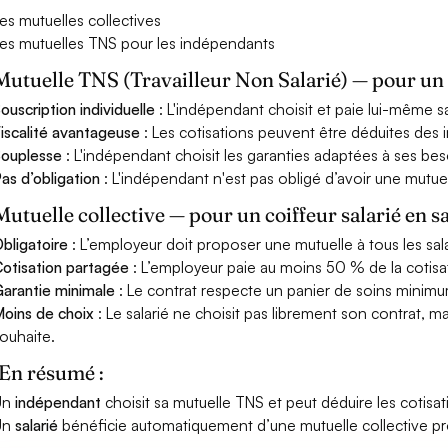
es mutuelles collectives
es mutuelles TNS pour les indépendants
Mutuelle TNS (Travailleur Non Salarié) — pour u
ouscription individuelle
: L'indépendant choisit et paie lui-même s
iscalité avantageuse
: Les cotisations peuvent être déduites des i
ouplesse
: L'indépendant choisit les garanties adaptées à ses bes
as d’obligation
: L'indépendant n'est pas obligé d’avoir une mutuel
Mutuelle collective — pour un coiffeur salarié en s
bligatoire
: L’employeur doit proposer une mutuelle à tous les sala
otisation partagée
: L’employeur paie au moins 50 % de la cotisa
arantie minimale
: Le contrat respecte un panier de soins minimum 
oins de choix
: Le salarié ne choisit pas librement son contrat, m
ouhaite.
En résumé :
Un
indépendant
choisit sa mutuelle TNS et peut déduire les cotisat
Un
salarié
bénéficie automatiquement d’une mutuelle collective p