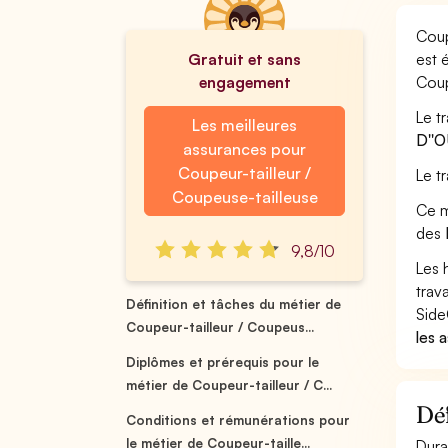
Coup
Gratuit et sans
est 
engagement
Coup
Le t
Les meilleures
D''
assurances pour
Coupeur-tailleur /
Le t
Coupeuse-tailleuse
Ce m
des
9,8/10
Les 
trav
Définition et tâches du métier de
Side
Coupeur-tailleur / Coupeus...
les 
Diplômes et prérequis pour le
métier de Coupeur-tailleur / C...
Déf
Conditions et rémunérations pour
le métier de Coupeur-taille...
Dura