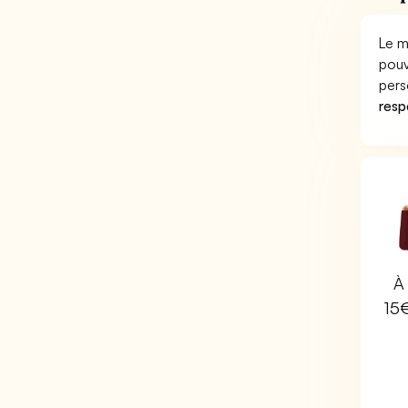
Le m
pouv
pers
respo
À 
15