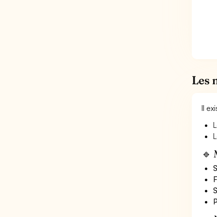
Les 
Il e
L
L
🔹 
S
F
S
P