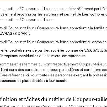
eur-tailleur / Coupeuse-tailleuse est un métier référencé par Pôle 
également reconnu par les assureurs et permet de bien comprendr
eur-tailleur / Coupeuse-tailleuse.
ravail Coupeur-tailleur / Coupeuse-tailleuse appartient à la
famille 
OUVRAGES D''ART
.
ravail Coupeur-tailleur / Coupeuse-tailleuse appartient au domaine
étier peut être exercé par des
sociétés comme de SAS, SASU, SA
Entreprises individuelles
ou des
micro-entrepreneurs
.
hommes et les femmes qui sont respectivement Coupeur-tailleur 
aillent dans des conditions de risque particulières et sont donc ex
Care référence ici pour toutes les
personnes exerçant la professi
assurances les plus adaptées à leur besoin
.
inition et tâches du métier de Coupeur-taill
nt l'exercice du travail de Coupeur-tailleur / Coupeuse-tailleuse, l