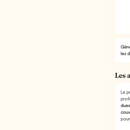
Géné
les 
Les 
Le p
prof
dues
couv
pour