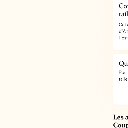
Con
tai
Cet 
d''A
Il e
Que
Pour
taill
Les 
Coup