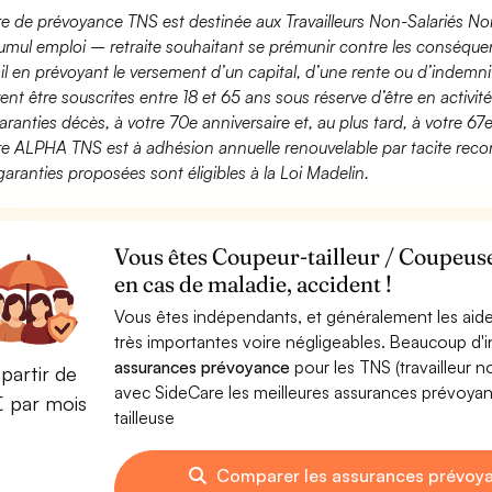
fre de prévoyance TNS est destinée aux Travailleurs Non-Salariés No
umul emploi – retraite souhaitant se prémunir contre les conséquen
ail en prévoyant le versement d’un capital, d’une rente ou d’indemnit
ent être souscrites entre 18 et 65 ans sous réserve d’être en activi
aranties décès, à votre 70e anniversaire et, au plus tard, à votre 67e
fre ALPHA TNS est à adhésion annuelle renouvelable par tacite recon
garanties proposées sont éligibles à la Loi Madelin.
Vous êtes Coupeur-tailleur / Coupeuse
en cas de maladie, accident !
Vous êtes indépendants, et généralement les aide
très importantes voire négligeables. Beaucoup d
assurances prévoyance
pour les TNS (travailleur 
partir de
avec SideCare les meilleures assurances prévoya
€ par mois
tailleuse
Comparer les assurances prévoya