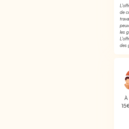
L’of
de c
trav
peuv
les g
L’of
des 
À 
15