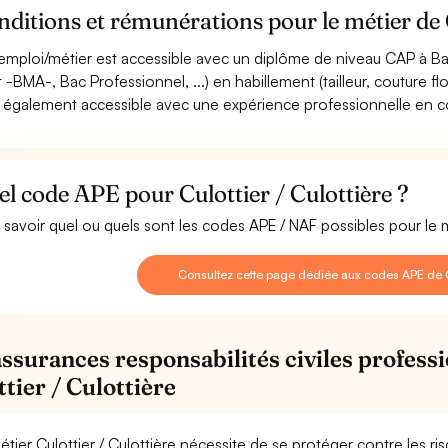
ditions et rémunérations pour le métier de C
emploi/métier est accessible avec un diplôme de niveau CAP à Ba
rt -BMA-, Bac Professionnel, ...) en habillement (tailleur, couture f
st également accessible avec une expérience professionnelle en co
l code APE pour Culottier / Culottière ?
 savoir quel ou quels sont les codes APE / NAF possibles pour le mé
Consultez cette page dédiée aux codes APE de Cu
assurances responsabilités civiles professi
tier / Culottière
étier Culottier / Culottière nécessite de se protéger contre les r