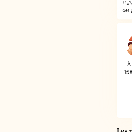
L’of
des 
À 
15
Les 