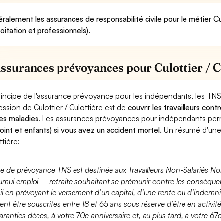
ralement les assurances de responsabilité civile pour le métier Cu
loitation et professionnels).
assurances prévoyances pour Culottier / C
rincipe de l'assurance prévoyance pour les indépendants, les TNS
ession de Culottier / Culottière est de
couvrir les travailleurs co
es maladies
. Les assurances prévoyances pour indépendants pe
joint et enfants) si vous avez un accident mortel.
Un résumé d'une 
ttière:
fre de prévoyance TNS est destinée aux Travailleurs Non-Salariés No
umul emploi – retraite souhaitant se prémunir contre les conséquen
ail en prévoyant le versement d’un capital, d’une rente ou d’indemnit
ent être souscrites entre 18 et 65 ans sous réserve d’être en activi
aranties décès, à votre 70e anniversaire et, au plus tard, à votre 67e