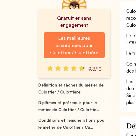
Culo
Gratuit et sans
reco
engagement
Culo
Le tr
Les meilleures
D''A
assurances pour
Culottier / Culottière
Le t
Ce m
9,8/10
des
Les 
Définition et tâches du métier de
de r
Culottier / Culottière
Side
plus
Diplômes et prérequis pour le
métier de Culottier / Culottiè...
Conditions et rémunérations pour
Déf
le métier de Culottier / Cu...
Dura