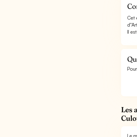
Con
Cet 
d''A
Il e
Que
Pour
Les 
Culot
Le m