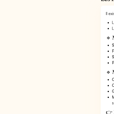
Il e
L
L
🔹 
S
F
S
P
🔹 
O
C
G
M
s
👉 