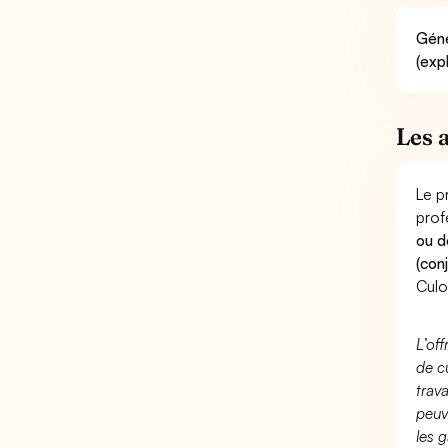
Géné
(exp
Les 
Le p
prof
ou d
(con
Culo
L’of
de c
trav
peuv
les g