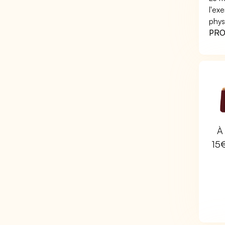
l'ex
phys
PRO 
À 
15