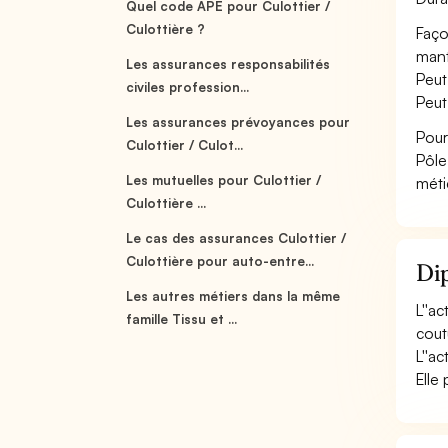
Quel code APE pour Culottier /
Culottière ?
Faço
mante
Les assurances responsabilités
Peut
civiles profession...
Peut
Les assurances prévoyances pour
Pour
Culottier / Culot...
Pôle
Les mutuelles pour Culottier /
méti
Culottière ...
Le cas des assurances Culottier /
Culottière pour auto-entre...
Dip
Les autres métiers dans la même
L''ac
famille Tissu et ...
coutu
L''ac
Elle 