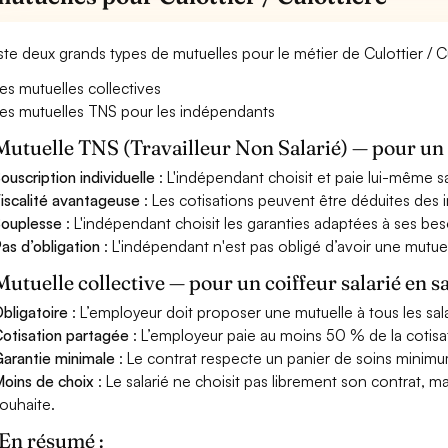
xiste deux grands types de mutuelles pour le métier de Culottier / C
es mutuelles collectives
es mutuelles TNS pour les indépendants
Mutuelle TNS (Travailleur Non Salarié) — pour u
ouscription individuelle
: L'indépendant choisit et paie lui-même s
iscalité avantageuse
: Les cotisations peuvent être déduites des i
ouplesse
: L'indépendant choisit les garanties adaptées à ses bes
as d’obligation
: L'indépendant n'est pas obligé d’avoir une mutuel
Mutuelle collective — pour un coiffeur salarié en s
bligatoire
: L’employeur doit proposer une mutuelle à tous les sala
otisation partagée
: L’employeur paie au moins 50 % de la cotisa
arantie minimale
: Le contrat respecte un panier de soins minimum 
oins de choix
: Le salarié ne choisit pas librement son contrat, m
ouhaite.
En résumé :