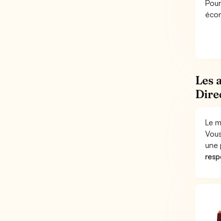
Pour
éco
Les 
Dire
Le m
Vous
une 
respo