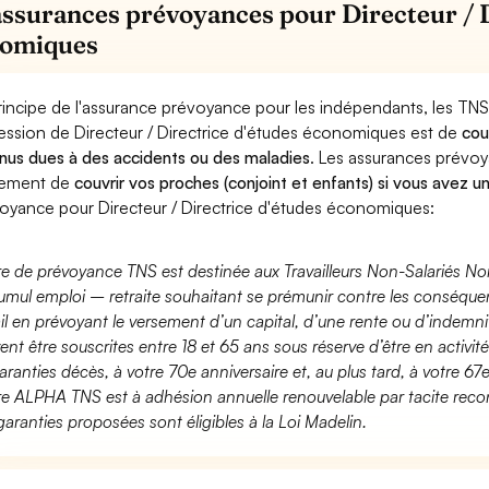
assurances prévoyances pour Directeur / D
omiques
rincipe de l'assurance prévoyance pour les indépendants, les TNS
ession de Directeur / Directrice d'études économiques est de
cou
nus dues à des accidents ou des maladies
. Les assurances prévo
lement de
couvrir vos proches (conjoint et enfants) si vous avez u
oyance pour Directeur / Directrice d'études économiques:
fre de prévoyance TNS est destinée aux Travailleurs Non-Salariés No
umul emploi – retraite souhaitant se prémunir contre les conséquen
ail en prévoyant le versement d’un capital, d’une rente ou d’indemnit
ent être souscrites entre 18 et 65 ans sous réserve d’être en activi
aranties décès, à votre 70e anniversaire et, au plus tard, à votre 67e
fre ALPHA TNS est à adhésion annuelle renouvelable par tacite recon
garanties proposées sont éligibles à la Loi Madelin.