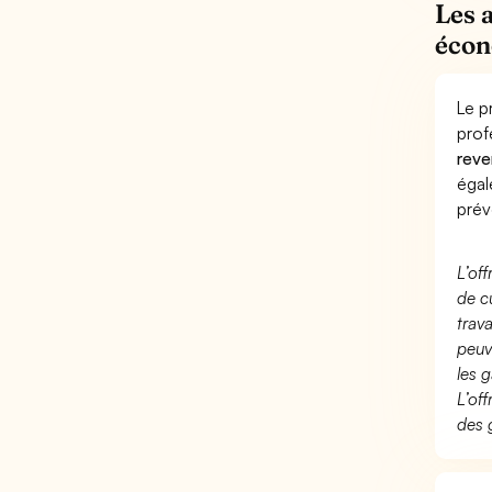
Les 
écon
Le p
prof
reve
éga
prév
L’of
de c
trav
peuv
les g
L’of
des 