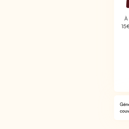
À 
15
Géné
couv