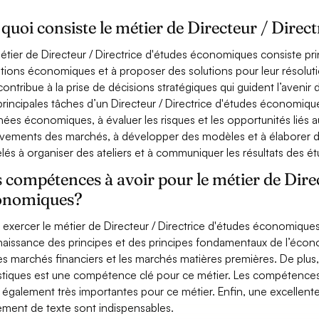
quoi consiste le métier de Directeur / Dire
étier de Directeur / Directrice d'études économiques consiste pri
tions économiques et à proposer des solutions pour leur résolution
 contribue à la prise de décisions stratégiques qui guident l’avenir
principales tâches d’un Directeur / Directrice d'études économique
ées économiques, à évaluer les risques et les opportunités liés a
ements des marchés, à développer des modèles et à élaborer des
lés à organiser des ateliers et à communiquer les résultats des étu
 compétences à avoir pour le métier de Direc
onomiques?
 exercer le métier de Directeur / Directrice d'études économiques,
aissance des principes et des principes fondamentaux de l’économ
les marchés financiers et les marchés matières premières. De plu
istiques est une compétence clé pour ce métier. Les compétence
 également très importantes pour ce métier. Enfin, une excellente m
tement de texte sont indispensables.