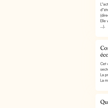
L''ac
d''é
(dir
Elle 
...).
Con
éc
Cet 
sect
La p
La m
Que