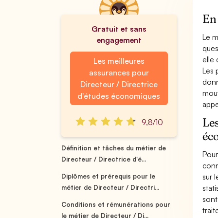
En 
Gratuit et sans
Le m
engagement
ques
elle
Les meilleures
Les 
assurances pour
donn
Directeur / Directrice
mouv
d'études économiques
appe
Les
9,8/10
éc
Définition et tâches du métier de
Pour
Directeur / Directrice d'é...
conn
sur 
Diplômes et prérequis pour le
stat
métier de Directeur / Directri...
sont
Conditions et rémunérations pour
trai
le métier de Directeur / Di...