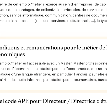
tivité de cet emploi/métier s''exerce au sein d''entreprises, de cabin
tudes et de sondages, de collectivités territoriales, de services de l
ection, service informatique, communication, centres de documentat
varie selon le secteur (industrie, services, institutionnels, ...), le
ditions et rémunérations pour le métier de D
onomiques
emploi/métier est accessible avec un Master (Master professionnel, 
eurs de l''économie, des statistiques, de l''économétrie, des scien
ratique d''une langue étrangère, en particulier l''anglais, peut être 
aîtrise des outils informatiques (statistiques, documentaires, burea
l code APE pour Directeur / Directrice d'é