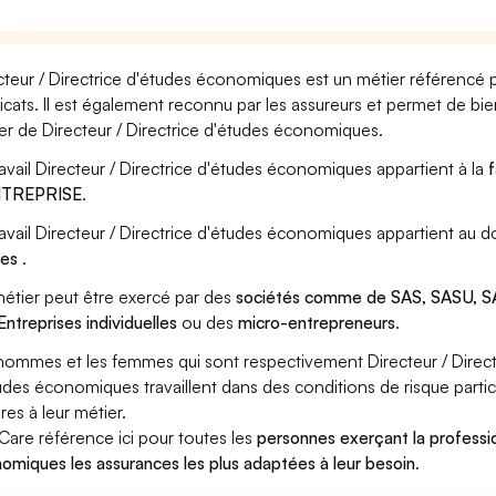
cteur / Directrice d'études économiques est un métier référencé p
icats. Il est également reconnu par les assureurs et permet de bi
er de Directeur / Directrice d'études économiques.
ravail Directeur / Directrice d'études économiques appartient à la
f
ENTREPRISE
.
ravail Directeur / Directrice d'études économiques appartient au 
des
.
étier peut être exercé par des
sociétés comme de SAS, SASU, SA
Entreprises individuelles
ou des
micro-entrepreneurs
.
hommes et les femmes qui sont respectivement Directeur / Direct
udes économiques travaillent dans des conditions de risque parti
res à leur métier.
Care référence ici pour toutes les
personnes exerçant la professio
omiques les assurances les plus adaptées à leur besoin
.