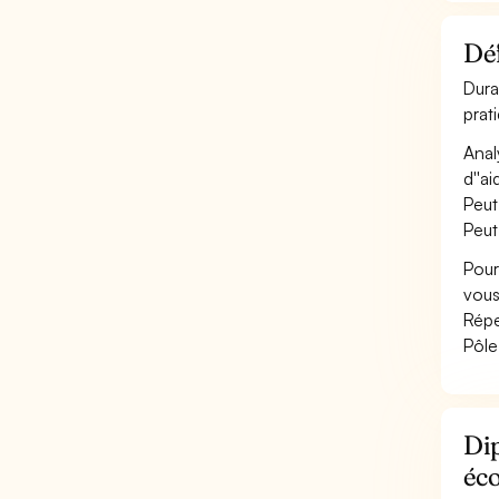
Déf
Dura
prat
Anal
d''ai
Peut
Peut
Pour
vous
Répe
Pôle
Dip
éc