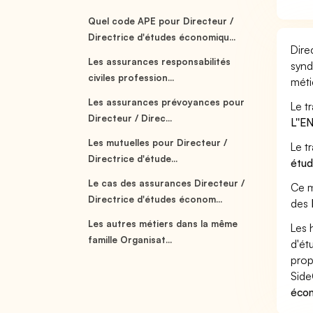
Quel code APE pour Directeur /
Directrice d'études économiqu...
Dire
Les assurances responsabilités
synd
civiles profession...
méti
Les assurances prévoyances pour
Le t
Directeur / Direc...
L''
Les mutuelles pour Directeur /
Le t
Directrice d'étude...
étu
Le cas des assurances Directeur /
Ce m
Directrice d'études économ...
des
Les autres métiers dans la même
Les 
famille Organisat...
d'ét
prop
Side
écon