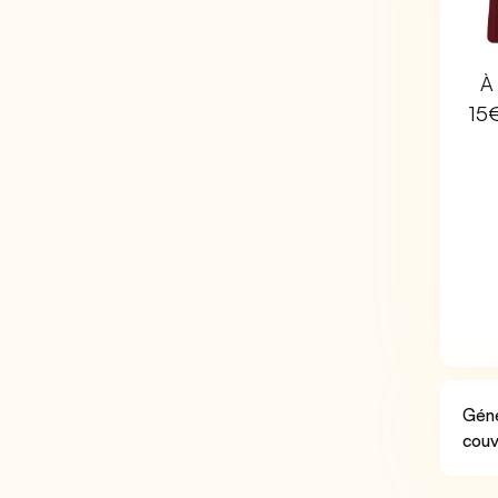
À 
15
Géné
couv