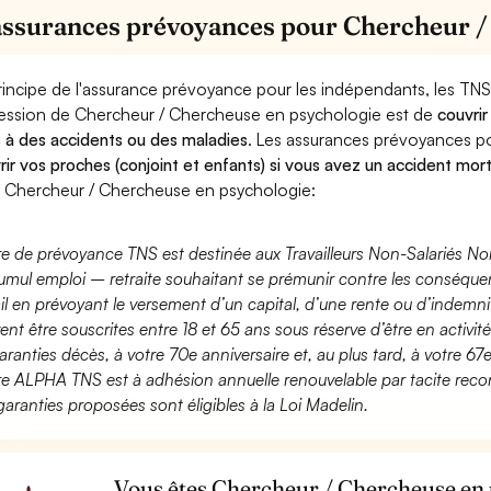
assurances prévoyances pour Chercheur /
rincipe de l'assurance prévoyance pour les indépendants, les TNS
ession de Chercheur / Chercheuse en psychologie est de
couvrir
 à des accidents ou des maladies
. Les assurances prévoyances 
rir vos proches (conjoint et enfants) si vous avez un accident mort
 Chercheur / Chercheuse en psychologie:
fre de prévoyance TNS est destinée aux Travailleurs Non-Salariés No
umul emploi – retraite souhaitant se prémunir contre les conséquen
ail en prévoyant le versement d’un capital, d’une rente ou d’indemnit
ent être souscrites entre 18 et 65 ans sous réserve d’être en activi
aranties décès, à votre 70e anniversaire et, au plus tard, à votre 67e
fre ALPHA TNS est à adhésion annuelle renouvelable par tacite recon
garanties proposées sont éligibles à la Loi Madelin.
Vous êtes Chercheur / Chercheuse en 