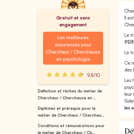
Cher
Gratuit et sans
Il e
engagement
Cher
Le t
Les meilleures
PER
assurances pour
Chercheur / Chercheuse
Le t
en psychologie
Ce m
des
9,8/10
Les 
psyc
Définition et tâches du métier de
leur 
Chercheur / Chercheuse en ...
Side
les 
Diplômes et prérequis pour le
métier de Chercheur / Chercheu...
Conditions et rémunérations pour
Déf
le métier de Chercheur / Ch...