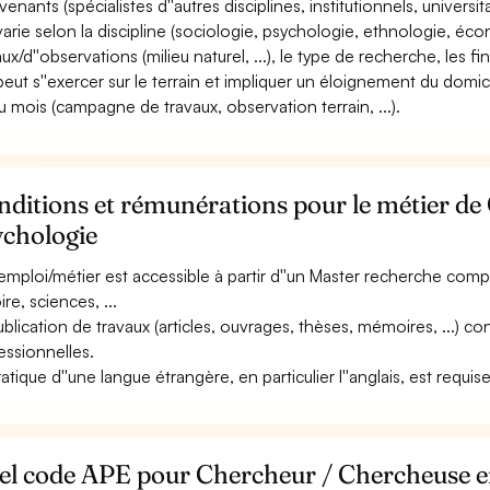
venants (spécialistes d''autres disciplines, institutionnels, universitai
 varie selon la discipline (sociologie, psychologie, ethnologie, éco
aux/d''observations (milieu naturel, ...), le type de recherche, les 
 peut s''exercer sur le terrain et impliquer un éloignement du domic
 ou mois (campagne de travaux, observation terrain, ...).
nditions et rémunérations pour le métier d
ychologie
emploi/métier est accessible à partir d''un Master recherche com
ire, sciences, ...
ublication de travaux (articles, ouvrages, thèses, mémoires, ...)
essionnelles.
atique d''une langue étrangère, en particulier l''anglais, est requise
el code APE pour Chercheur / Chercheuse e