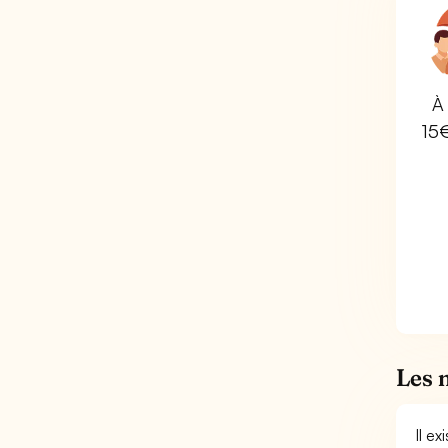
À 
15
Les 
Il e