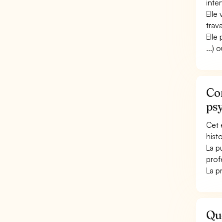
inter
Elle
trav
Elle
...)
Co
ps
Cet 
histo
La p
prof
La pr
Qu