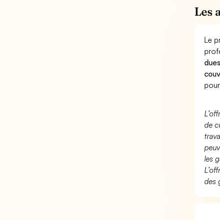
Les 
Le p
prof
dues
couv
pour
L’of
de c
trav
peuv
les g
L’of
des 