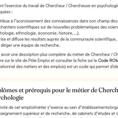
nt l'exercice du travail de Chercheur / Chercheuse en psychologie
iquées :
ribue à l''accroissement des connaissances dans son champ disci
chantiers scientifiques sur de nouvelles problématiques des scien
hologie, ethnologie, économie, histoire, ...).
rise et diffuse les résultats auprès de la communauté scientifique, d
 diriger une équipe de recherche.
 avoir une description plus complète du métier de Chercheur /
re sur le site de Pôle Emploi et consulter la fiche sur le
Code ROM
ationnel des métiers et des emplois) est un code qui permet d'ide
lômes et prérequis pour le métier de Cherc
ychologie
ctivité de cet emploi/métier s''exerce au sein d''établissements/o
nseignement supérieur et de recherche, de cabinets d''études et de 