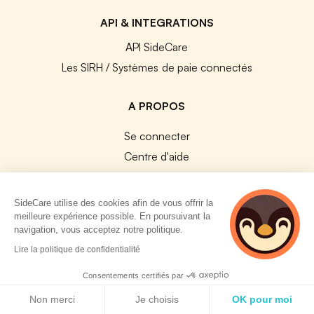
API & INTEGRATIONS
API SideCare
Les SIRH / Systèmes de paie connectés
A PROPOS
Se connecter
Centre d'aide
Nous contacter
Notre équipe
SideCare utilise des cookies afin de vous offrir la
Témoignages
meilleure expérience possible. En poursuivant la
navigation, vous acceptez notre politique.
Travailler chez SideCare
2 personnes
Lire la politique de confidentialité
Mentions légales
consultent
actuellement cette
Consentements certifiés par
CGU & RGPD
page
Politique de cookies
Cookies
Non merci
Je choisis
OK pour moi