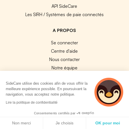
API SideCare
Les SIRH / Systèmes de paie connectés
A PROPOS
Se connecter
Centre d'aide
Nous contacter
Notre équipe
Témoignages
SideCare utilise des cookies afin de vous offrir la
Travailler chez SideCare
meilleure expérience possible. En poursuivant la
Mentions légales
navigation, vous acceptez notre politique.
CGU & RGPD
2 personnes
Lire la politique de confidentialité
consultent
Cookies
actuellement cette
Consentements certifiés par
page
Politique de cookies
NOS APPS
Non merci
Je choisis
OK pour moi