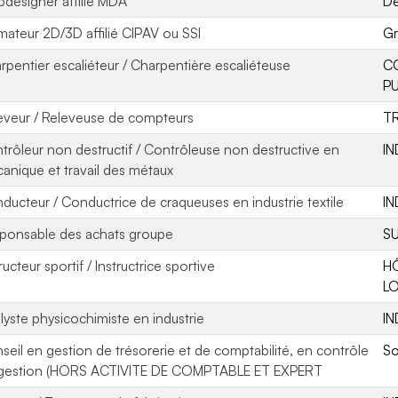
designer affilié MDA
De
mateur 2D/3D affilié CIPAV ou SSI
Gr
rpentier escaliéteur / Charpentière escaliéteuse
C
PU
eveur / Releveuse de compteurs
T
trôleur non destructif / Contrôleuse non destructive en
IN
anique et travail des métaux
ducteur / Conductrice de craqueuses en industrie textile
IN
ponsable des achats groupe
SU
ructeur sportif / Instructrice sportive
H
LO
lyste physicochimiste en industrie
IN
seil en gestion de trésorerie et de comptabilité, en contrôle
So
gestion (HORS ACTIVITE DE COMPTABLE ET EXPERT