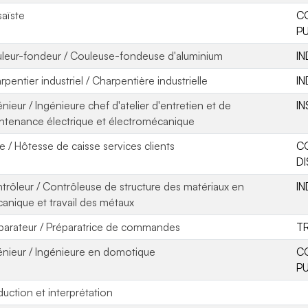
aïste
C
PU
leur-fondeur / Couleuse-fondeuse d'aluminium
IN
rpentier industriel / Charpentière industrielle
IN
énieur / Ingénieure chef d'atelier d'entretien et de
IN
ntenance électrique et électromécanique
e / Hôtesse de caisse services clients
C
DI
trôleur / Contrôleuse de structure des matériaux en
IN
anique et travail des métaux
parateur / Préparatrice de commandes
T
énieur / Ingénieure en domotique
C
PU
duction et interprétation