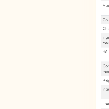
Mos
Cou
Cha
Ing
mai
Hôt
Con
méc
Pré
Ing
Tra