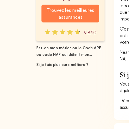
lors
Trouvez les meilleures
que 
assurances
impo
C'es
9,8/10
prés
votr
Est-ce mon métier ou le Code APE
Néan
ou code NAF qui définit mon...
NAF 
Si je fais plusieurs métiers ?
Si 
Vous
égal
Déco
assu