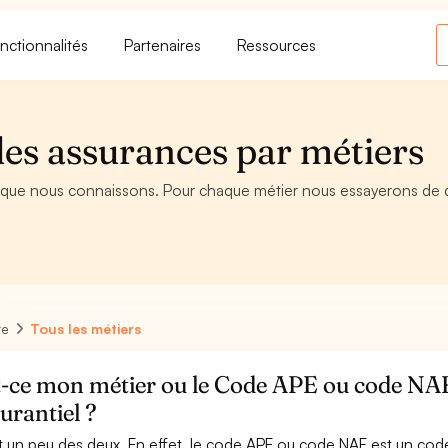
nctionnalités
Partenaires
Ressources
 des assurances par métiers
 que nous connaissons. Pour chaque métier nous essayerons de déc
re
Tous les métiers
t-ce mon métier ou le Code APE ou code NAF
urantiel ?
t un peu des deux. En effet, le code APE ou code NAF est un code q