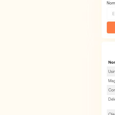
Nom 
Nom
Usi
Mag
Con
Dél
Oléi