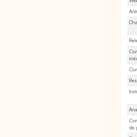
Web
Ani
Cha
Rel
Con
méc
Con
Res
Inst
Ana
Con
de 