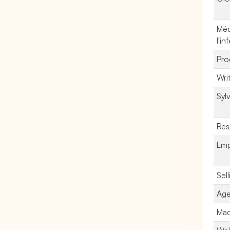
Méd
l'in
Pro
Wri
Sylv
Res
Emp
Sel
Age
Maq