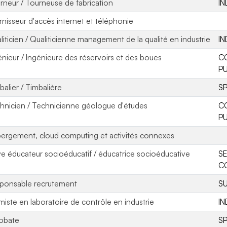
rneur / Tourneuse de fabrication
IN
rnisseur d'accès internet et téléphonie
liticien / Qualiticienne management de la qualité en industrie
IN
énieur / Ingénieure des réservoirs et des boues
C
PU
balier / Timbalière
S
hnicien / Technicienne géologue d'études
C
PU
ergement, cloud computing et activités connexes
ve éducateur socioéducatif / éducatrice socioéducative
SE
CO
ponsable recrutement
SU
miste en laboratoire de contrôle en industrie
IN
obate
S