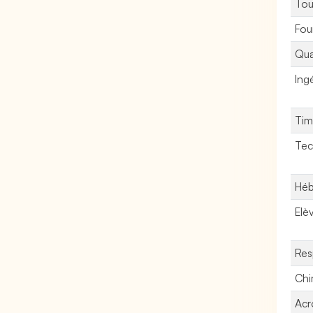
Tou
Fou
Qua
Ing
Tim
Tec
Héb
Elè
Res
Chi
Acr