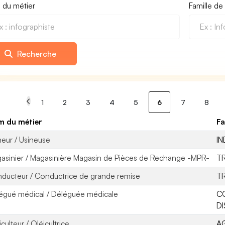
du métier
Famille de
Recherche
1
2
3
4
5
6
7
8
 du métier
Fa
neur / Usineuse
IN
asinier / Magasinière Magasin de Pièces de Rechange -MPR-
T
ducteur / Conductrice de grande remise
T
égué médical / Déléguée médicale
C
DI
culteur / Oléicultrice
AG