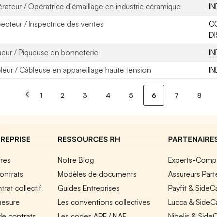
rateur / Opératrice d'émaillage en industrie céramique
IN
pecteur / Inspectrice des ventes
C
DI
ueur / Piqueuse en bonneterie
IN
leur / Câbleuse en appareillage haute tension
IN
1
2
3
4
5
6
7
8
REPRISE
RESSOURCES RH
PARTENAIRE
fres
Notre Blog
Experts-Comp
ontrats
Modèles de documents
Assureurs Part
rat collectif
Guides Entreprises
Payfit & SideC
mesure
Les conventions collectives
Lucca & SideC
de contrats
Les codes APE / NAF
Nibelis & Side