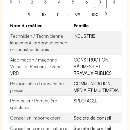
1
2
3
4
5
6
7
8
...
9
10
11
99
100
Nom du métier
Famille
Technicien / Technicienne
INDUSTRIE
lancement-ordonnancement
en industrie du bois
Aide maçon / maçonne
CONSTRUCTION,
Voiries et Réseaux Divers
BÂTIMENT ET
VRD
TRAVAUX PUBLICS
Responsable du service de
COMMUNICATION,
presse
MEDIA ET MULTIMEDIA
Perruquier / Perruquière
SPECTACLE
spectacle
Conseil en import/export
Société de conseil
Conseil en communication à
Société de conseil