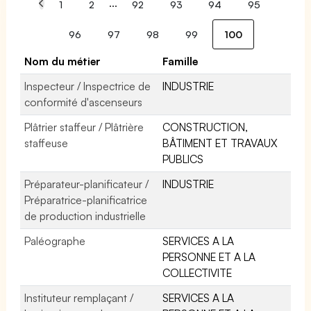
...
1
2
92
93
94
95
96
97
98
99
100
Nom du métier
Famille
Inspecteur / Inspectrice de
INDUSTRIE
conformité d'ascenseurs
Plâtrier staffeur / Plâtrière
CONSTRUCTION,
staffeuse
BÂTIMENT ET TRAVAUX
PUBLICS
Préparateur-planificateur /
INDUSTRIE
Préparatrice-planificatrice
de production industrielle
Paléographe
SERVICES A LA
PERSONNE ET A LA
COLLECTIVITE
Instituteur remplaçant /
SERVICES A LA