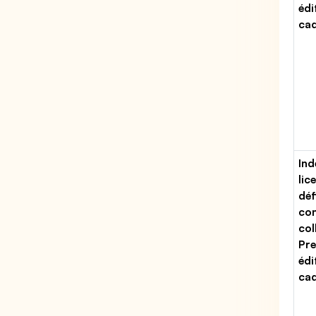
édi
ca
Ind
lic
déf
con
col
Pre
édi
ca