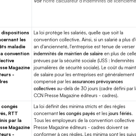
Voir
notre calculateur d'indemnités de licenciem
 dispositions
La loi protège les salariés, quelle que soit la
cernant les
convention collective. Ainsi, si un salarié a plus d
êts maladie
an d'ancienneté, l'entreprise est tenue de verser
la convention
indemnités de maintien de salaire
en plus de cell
lective
prévues par la sécurité sociale (IJSS : Indemnités
sse Magazine
journalières de sécurité sociale). Le coût du main
teurs -
de salaire pour les entreprises est généralement
dres
compensé par les
assurances prévoyances
collectives
au-delà de 30 jours (cadre défini par l
CCN Presse Magazine éditeurs - cadres).
 congés
La loi définit des minima stricts et des règles
yés, RTT
concernant
les congés payés
et les
jours fériés
.
inis par la
Tous les employeurs de la convention collective
sse Magazine
Presse Magazine éditeurs - cadres doivent se
teurs -
conformer à ces règles. Les minima sont les suiva