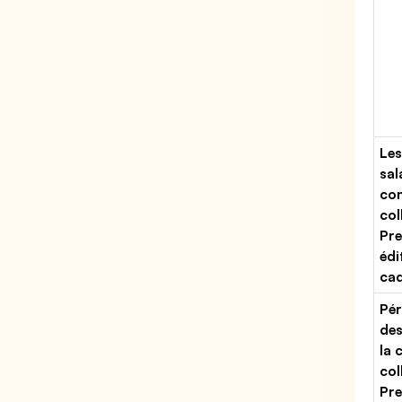
Les
sal
con
col
Pre
édi
ca
Pér
des
la 
col
Pre