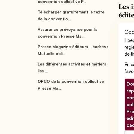
convention collective P...
Les 
Télécharger gratuitement le texte
édit
de la conventio...
Assurance prévoyance pour la
Cod
convention Presse Ma...
Il p
règl
Presse Magazine éditeurs - cadres :
de li
Mutuelle obli...
En c
Les différentes activités et métiers
favo
liés ...
OPCO de la convention collective
Don
Presse Ma...
rép
con
col
Pre
édi
ca