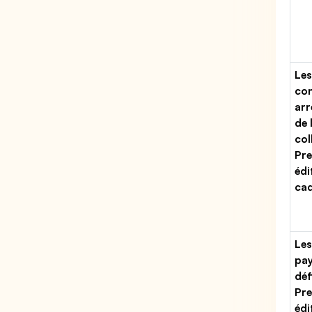
Les
con
arr
de 
col
Pre
édi
ca
Les
pa
déf
Pre
édi