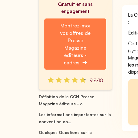
Gratuit et sans
engagement
La
C
:
Montrez-moi
Édit
vos offres de
Presse
Cett
Magazine
(syn
éditeurs -
Maga
cadres
les 
disp
9,8/10
Définition de la CCN Presse
Magazine éditeurs - c...
Les informations importantes sur la
convention co...
Quelques Questions sur la