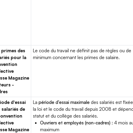
 primes des
Le code du travail ne définit pas de règles ou de
ariés pour la
minimum concernant les primes de salaire.
vention
lective
sse Magazine
teurs -
dres
iode d'essai
La
période d'essai maximale
des salariés est fixée
 salariés de
la loi et le code du travail depuis 2008 et dépen
convention
statut et du collège des salariés.
lective
Ouvriers et employés (non-cadres) :
4 mois a
sse Magazine
maximum