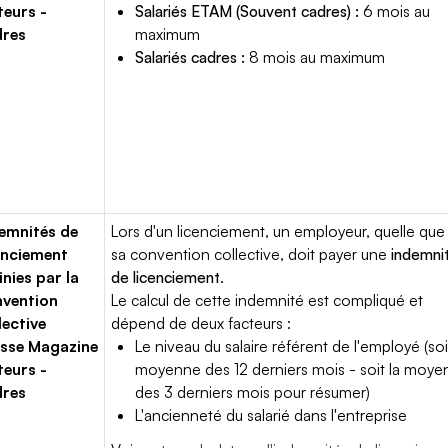
teurs -
Salariés ETAM (Souvent cadres) :
6 mois au
dres
maximum
Salariés cadres :
8 mois au maximum
emnités de
Lors d'un licenciement, un employeur, quelle que 
enciement
sa convention collective, doit payer une
indemni
inies par la
de licenciement
.
vention
Le calcul de cette indemnité est compliqué et
lective
dépend de deux facteurs :
sse Magazine
Le niveau du salaire référent de l'employé (soi
teurs -
moyenne des 12 derniers mois - soit la moy
dres
des 3 derniers mois pour résumer)
L'ancienneté du salarié dans l'entreprise