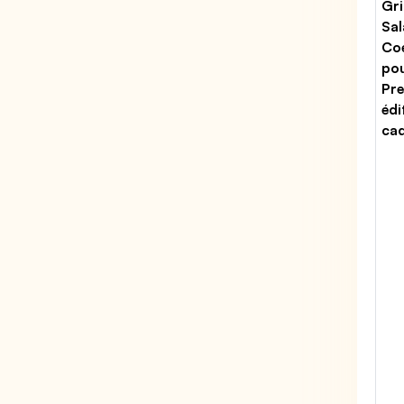
Gri
Sal
Coe
po
Pre
édi
ca