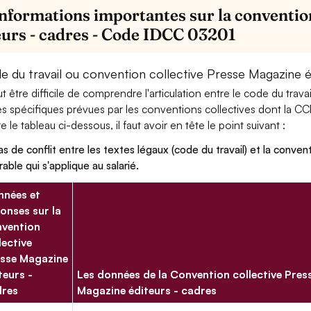
informations importantes sur la conventio
eurs - cadres - Code IDCC 03201
e du travail ou convention collective Presse Magazine éd
eut être difficile de comprendre l'articulation entre le code du trav
es spécifiques prévues par les conventions collectives dont la C
re le tableau ci-dessous, il faut avoir en tête le point suivant :
as de conflit entre les textes légaux (code du travail) et la conventi
rable qui s'applique au salarié.
nées et
onses sur la
vention
lective
sse Magazine
teurs -
Les données de la Convention collective Pres
dres
Magazine éditeurs - cadres