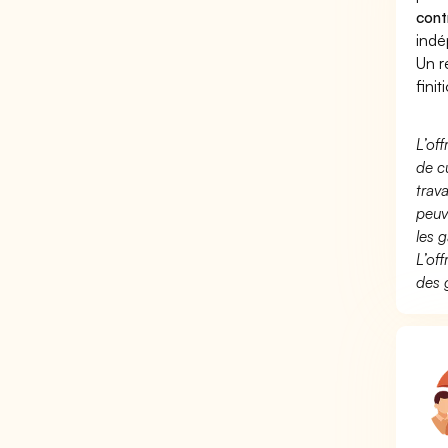
cont
indé
Un r
finit
L’of
de c
trav
peuv
les g
L’of
des 