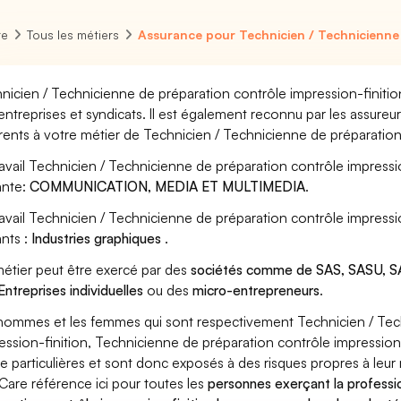
re
Tous les métiers
Assurance pour Technicien / Technicienne 
nicien / Technicienne de préparation contrôle impression-finitio
entreprises et syndicats. Il est également reconnu par les assure
rents à votre métier de Technicien / Technicienne de préparation
ravail Technicien / Technicienne de préparation contrôle impressio
ante:
COMMUNICATION, MEDIA ET MULTIMEDIA
.
ravail Technicien / Technicienne de préparation contrôle impress
ants :
Industries graphiques
.
étier peut être exercé par des
sociétés comme de SAS, SASU, SA
Entreprises individuelles
ou des
micro-entrepreneurs
.
hommes et les femmes qui sont respectivement Technicien / Tec
ession-finition, Technicienne de préparation contrôle impression-
ue particulières et sont donc exposés à des risques propres à leur 
Care référence ici pour toutes les
personnes exerçant la professi