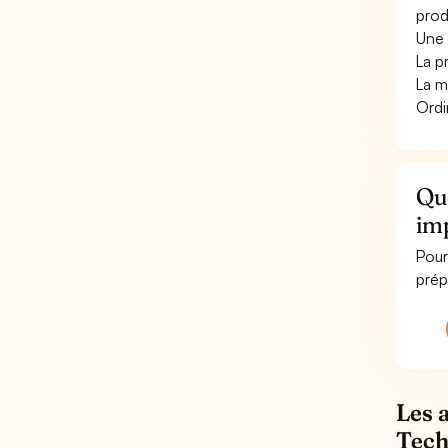
prod
Une 
La p
La m
Ordi
Qu
imp
Pour
prép
Les 
Tech