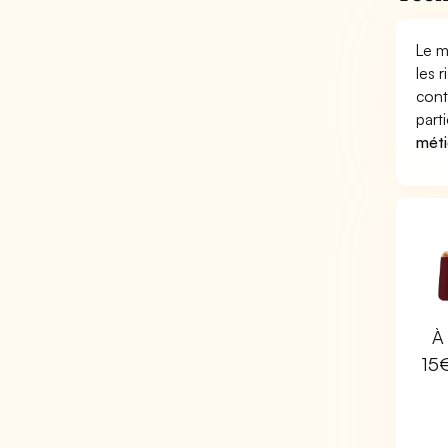
Le m
les 
cont
part
méti
À 
15