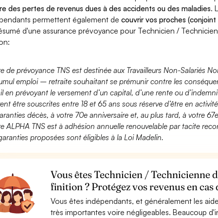
re des pertes de revenus dues à des accidents ou des maladies
. 
pendants permettent également de
couvrir vos proches (conjoint
ésumé d'une assurance prévoyance pour Technicien / Technicien
ion:
fre de prévoyance TNS est destinée aux Travailleurs Non-Salariés No
umul emploi – retraite souhaitant se prémunir contre les conséquen
ail en prévoyant le versement d’un capital, d’une rente ou d’indemnit
ent être souscrites entre 18 et 65 ans sous réserve d’être en activi
aranties décès, à votre 70e anniversaire et, au plus tard, à votre 67e
fre ALPHA TNS est à adhésion annuelle renouvelable par tacite recon
garanties proposées sont éligibles à la Loi Madelin.
Vous êtes Technicien / Technicienne d
finition ? Protégez vos revenus en cas 
Vous êtes indépendants, et généralement les aide
très importantes voire négligeables. Beaucoup d