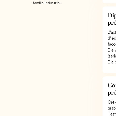
famille Industrie...
Dip
pré
L''a
d''é
faço
Elle 
(séri
Elle 
Con
pré
Cet 
grap
Il e