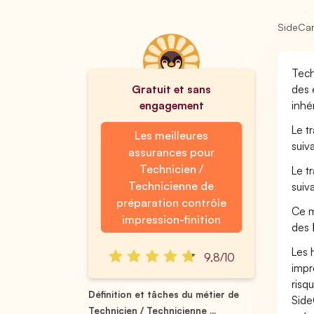
SideCa
Tech
Gratuit et sans
des 
engagement
inhé
Le t
Les meilleures
suiv
assurances pour
Technicien /
Le t
Technicienne de
suiv
préparation contrôle
Ce m
impression-finition
des
Les 
9,8/10
impr
risq
Définition et tâches du métier de
Side
Technicien / Technicienne ...