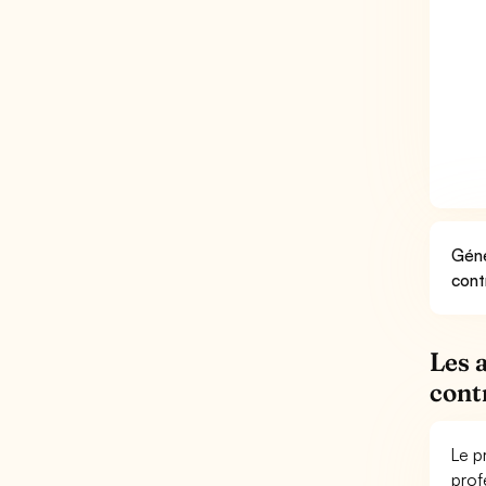
Géné
cont
Les 
cont
Le p
prof