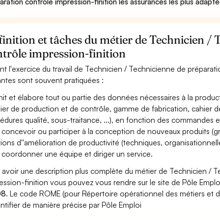
aration contrôle impression-finition les assurances les plus adapté
inition et tâches du métier de Technicien /
trôle impression-finition
nt l'exercice du travail de Technicien / Technicienne de préparatio
antes sont souvent pratiquées :
nit et élabore tout ou partie des données nécessaires à la product
ier de production et de contrôle, gamme de fabrication, cahier de
édures qualité, sous-traitance, ...), en fonction des commandes e
 concevoir ou participer à la conception de nouveaux produits (gra
tions d''amélioration de productivité (techniques, organisationnelles
 coordonner une équipe et diriger un service.
 avoir une description plus complète du métier de Technicien / 
ession-finition vous pouvez vous rendre sur le site de Pôle Emploi 
08
. Le code ROME (pour Répertoire opérationnel des métiers et d
entifier de manière précise par Pôle Emploi