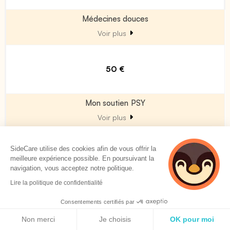
Médecines douces
Voir plus
50 €
Mon soutien PSY
Voir plus
600 €
SideCare utilise des cookies afin de vous offrir la
meilleure expérience possible. En poursuivant la
12 séances remboursées par année civile (prix de la séance à 50 € maximum)
navigation, vous acceptez notre politique.
Lire la politique de confidentialité
Médecine Féminine
Consentements certifiés par
Politique de cookies
Non merci
Je choisis
OK pour moi
Forfait maternité