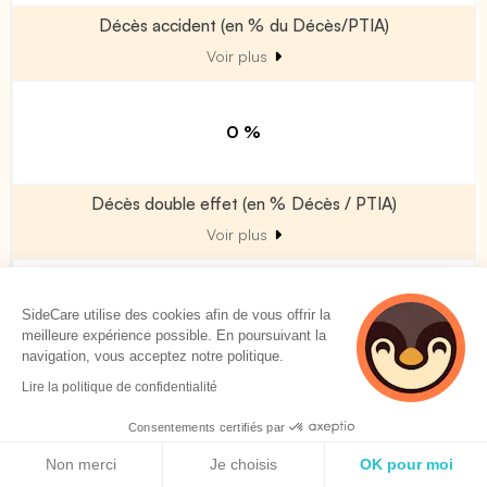
Décès accident (en % du Décès/PTIA)
Voir plus
0 %
Décès double effet (en % Décès / PTIA)
Voir plus
0 %
SideCare utilise des cookies afin de vous offrir la
meilleure expérience possible. En poursuivant la
navigation, vous acceptez notre politique.
Allocation obsèques
Lire la politique de confidentialité
Voir plus
Consentements certifiés par
Politique de cookies
Non merci
Je choisis
OK pour moi
0.0 % PMSS