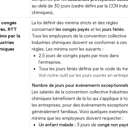
au-delà de 30 jours (cadre défini par la CCN Indu
chimiques).
 congés
La loi définit des minima stricts et des règles
yés, RTT
concernant
les congés payés
et les
jours fériés
.
inis par la
Tous les employeurs de la convention collective
ustries
Industries chimiques doivent se conformer à ces
miques
règles. Les minima sont les suivants :
2,5 jours de congés payés par mois dans
l'entreprise.
Tous les jours fériés définis par le code du trav
Voir notre outil sur les jours ouvrés en entrep
Nombre de jours pour événements exceptionnels
Les salariés de la convention collective Industrie
chimiques bénéficient de la loi qui s'applique à t
les entreprises, pour des événements exceptionn
généralement familiaux. Voici quelques exemples
minima que les employeurs doivent respecter :
Un enfant malade :
3 jours de
congé non pay