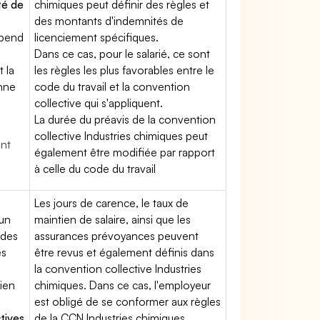
té de
chimiques peut définir des règles et
des montants d'indemnités de
épend
licenciement spécifiques.
Dans ce cas, pour le salarié, ce sont
t la
les règles les plus favorables entre le
enne
code du travail et la convention
collective qui s'appliquent.
La durée du préavis de la convention
collective Industries chimiques peut
ent
également être modifiée par rapport
à celle du code du travail
Les jours de carence, le taux de
'un
maintien de salaire, ainsi que les
 des
assurances prévoyances peuvent
es
être revus et également définis dans
la convention collective Industries
tien
chimiques. Dans ce cas, l'employeur
est obligé de se conformer aux règles
tives
de la CCN Industries chimiques