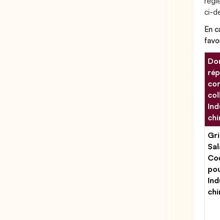
règl
ci-de
En c
favo
Don
rép
con
col
Ind
chi
Gri
Sal
Coe
po
Ind
chi