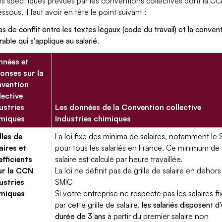
es spécifiques prévues par les conventions collectives dont la CCN
ssous, il faut avoir en tête le point suivant :
as de conflit entre les textes légaux (code du travail) et la conventi
rable qui s'applique au salarié.
nées et
onses sur la
vention
lective
ustries
Les données de la Convention collective
miques
Industries chimiques
lles de
La loi fixe des minima de salaires, notamment le 
aires et
pour tous les salariés en France. Ce minimum de
fficients
salaire est calculé par heure travaillée.
ur la CCN
La loi ne définit pas de grille de salaire en dehors
ustries
SMIC
miques
Si votre entreprise ne respecte pas les salaires fi
par cette grille de salaire,
les salariés disposent d
durée de 3 ans
à partir du premier salaire non