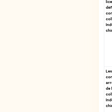
lic
déf
con
col
Ind
chi
Les
con
arr
de 
col
Ind
chi