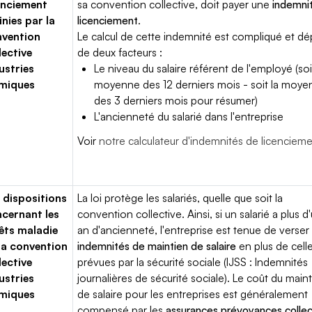
enciement
sa convention collective, doit payer une
indemni
inies par la
licenciement
.
vention
Le calcul de cette indemnité est compliqué et d
lective
de deux facteurs :
ustries
Le niveau du salaire référent de l'employé (soi
miques
moyenne des 12 derniers mois - soit la moy
des 3 derniers mois pour résumer)
L'ancienneté du salarié dans l'entreprise
Voir
notre calculateur d'indemnités de licenciem
 dispositions
La loi protège les salariés, quelle que soit la
cernant les
convention collective. Ainsi, si un salarié a plus d
êts maladie
an d'ancienneté, l'entreprise est tenue de verser
la convention
indemnités de maintien de salaire
en plus de cell
lective
prévues par la sécurité sociale (IJSS : Indemnités
ustries
journalières de sécurité sociale). Le coût du main
miques
de salaire pour les entreprises est généralement
compensé par les
assurances prévoyances collec