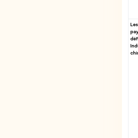
Les
pa
déf
Ind
chi