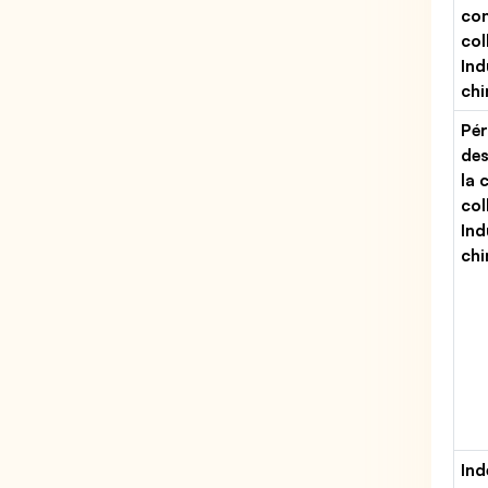
con
col
Ind
chi
Pér
des
la 
col
Ind
chi
Ind