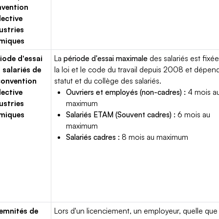
vention
lective
ustries
miques
iode d'essai
La
période d'essai maximale
des salariés est fixée
 salariés de
la loi et le code du travail depuis 2008 et dépen
convention
statut et du collège des salariés.
lective
Ouvriers et employés (non-cadres) :
4 mois a
ustries
maximum
miques
Salariés ETAM (Souvent cadres) :
6 mois au
maximum
Salariés cadres :
8 mois au maximum
emnités de
Lors d'un licenciement, un employeur, quelle que 