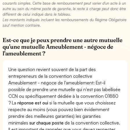
courants simples. Cette base de remboursement peut varier d'un acte à un
autre au sein du même poste de garantie, le reste à charge peut donc être
différent de celui indiqué dans le tableau.
Les montants indiqués incluent les remboursements du Régime Obligatoire
sauf mention contraire.
Est-ce que je peux prendre une autre mutuelle
qu'une mutuelle Ameublement - négoce de
l'ameublement ?
Une question revient souvent de la part des
entrepreneurs de la convention collective
Ameublement - négoce de l'ameublement: Est-il
possible de prendre une mutuelle qui n'est pas labellisée
CCN ou spécifiquement dédiée à la convention 01880
? La
réponse est oui
si la mutuelle que vous choisissez
respecte au moins (vous pouvez bien évidemment
prendre des meilleures garanties) les garanties
minimales
sur chaque poste
de la convention collective.
Il est important de rappeler que vous devez respecter