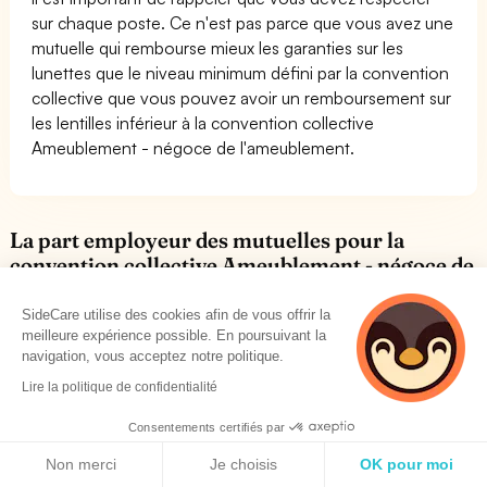
sur chaque poste. Ce n'est pas parce que vous avez une
mutuelle qui rembourse mieux les garanties sur les
lunettes que le niveau minimum défini par la convention
collective que vous pouvez avoir un remboursement sur
les lentilles inférieur à la convention collective
Ameublement - négoce de l'ameublement.
La part employeur des mutuelles pour la
convention collective Ameublement - négoce de
l'ameublement
SideCare utilise des cookies afin de vous offrir la
meilleure expérience possible. En poursuivant la
Outre des contraintes sur les remboursements des frais
navigation, vous acceptez notre politique.
de santé, les conventions collectives nationales
Lire la politique de confidentialité
imposent d'autres contraintes pour les employeurs. Il est
important de regarder les points suivants:
Consentements certifiés par
La part employeur:
C'est-à-dire le pourcentage sur la
Politique de cookies
Non merci
Je choisis
OK pour moi
cotisation totale de la complémentaire santé que