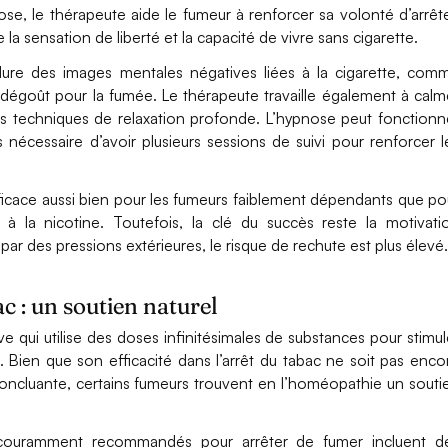
, le thérapeute aide le fumeur à renforcer sa volonté d’arrête
la sensation de liberté et la capacité de vivre sans cigarette.
lure des images mentales négatives liées à la cigarette, com
dégoût pour la fumée. Le thérapeute travaille également à calm
s techniques de relaxation profonde. L’hypnose peut fonctionn
s nécessaire d’avoir plusieurs sessions de suivi pour renforcer l
icace aussi bien pour les fumeurs faiblement dépendants que po
à la nicotine. Toutefois, la clé du succès reste la motivati
 par des pressions extérieures, le risque de rechute est plus élevé
c : un soutien naturel
 qui utilise des doses infinitésimales de substances pour stimul
. Bien que son efficacité dans l’arrêt du tabac ne soit pas enco
ncluante, certains fumeurs trouvent en l’homéopathie un souti
couramment recommandés pour arrêter de fumer incluent d