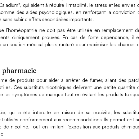
dium*, qui aident à réduire l'irritabilité, le stress et les envies 
comme des aides psychologiques, en renforçant la conviction 
e sans subir d'effets secondaires importants.
ue l’homéopathie ne doit pas être utilisée en remplacement d
tements cliniquement prouvés. En cas de forte dépendance, il e
 un soutien médical plus structuré pour maximiser les chances 
en pharmacie
e de produits pour aider à arrêter de fumer, allant des patc
lles. Ces substituts nicotiniques délivrent une petite quantité 
uire les symptômes de manque tout en évitant les produits toxiqu
cie
, qui a été interdite en raison de sa nocivité, les substitu
sont utilisés conformément aux recommandations. Ils permettent a
 de nicotine, tout en limitant l’exposition aux produits chimiqu
e.