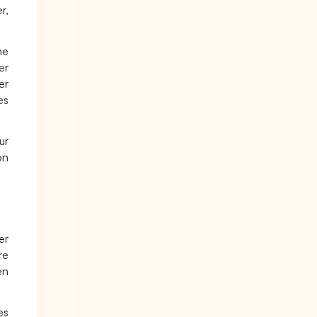
r,
me
er
er
es
ur
on
.
er
re
en
es