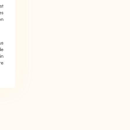
st
es
en
us
de
in
re