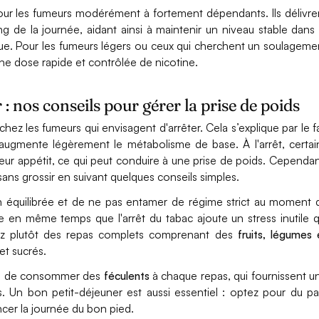
 pour les fumeurs modérément à fortement dépendants. Ils délivre
g de la journée, aidant ainsi à maintenir un niveau stable dans 
nque. Pour les fumeurs légers ou ceux qui cherchent un soulageme
une dose rapide et contrôlée de nicotine.
: nos conseils pour gérer la prise de poids
hez les fumeurs qui envisagent d'arrêter. Cela s’explique par le fa
 augmente légèrement le métabolisme de base. À l'arrêt, certai
ur appétit, ce qui peut conduire à une prise de poids. Cependan
r sans grossir en suivant quelques conseils simples.
on équilibrée et de ne pas entamer de régime strict au moment 
me en même temps que l'arrêt du tabac ajoute un stress inutile q
iez plutôt des repas complets comprenant des
fruits, légumes 
 et sucrés.
andé de consommer des
féculents
à chaque repas, qui fournissent u
s. Un bon petit-déjeuner est aussi essentiel : optez pour du pa
cer la journée du bon pied.