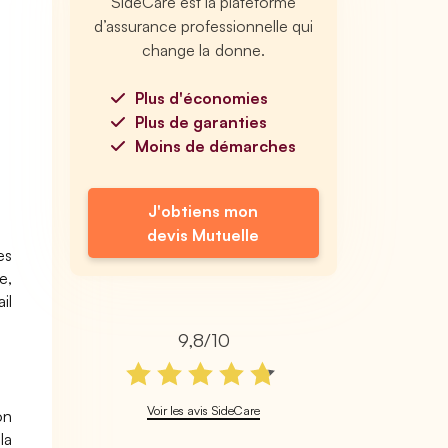
SideCare est la plateforme
d’assurance professionnelle qui
change la donne.
Plus d'économies
Plus de garanties
Moins de démarches
J'obtiens mon
devis Mutuelle
es
e,
il
9,8/10
Voir les avis SideCare
on
la