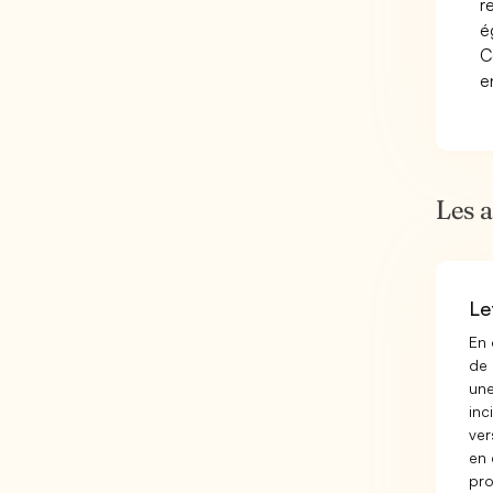
r
é
C
e
Les 
Le
En 
de 
une
inc
ver
en 
pro