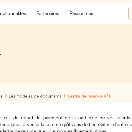
nctionnalités
Partenaires
Ressources
1
re
Les modèles de documents
Lettre de relance N°1
n cas de retard de paiement de la part d'un de vos clients, 
nterlocuteur à verser la somme qu'il vous doit en évitant d’entam
e lettre de relance que vous pouvez librement utiliser.