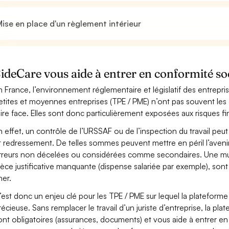
ise en place d'un règlement intérieur
ideCare vous aide à entrer en conformité so
n France, l’environnement réglementaire et législatif des entrepri
etites et moyennes entreprises (TPE / PME) n’ont pas souvent les
aire face. Elles sont donc particulièrement exposées aux risques fin
n effet, un contrôle de l’URSSAF ou de l’inspection du travail peut 
t redressement. De telles sommes peuvent mettre en péril l’aven
rreurs non décelées ou considérées comme secondaires. Une mutu
ièce justificative manquante (dispense salariée par exemple), son
her.
’est donc un enjeu clé pour les TPE / PME sur lequel la plateform
récieuse. Sans remplacer le travail d’un juriste d’entreprise, la pl
ont obligatoires (assurances, documents) et vous aide à entrer e