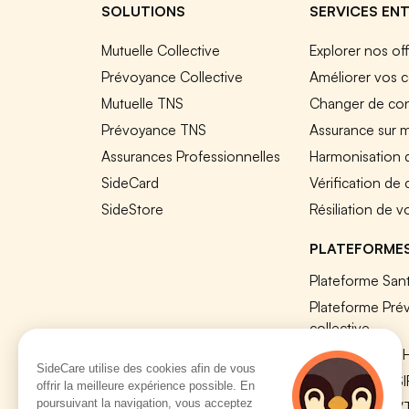
SOLUTIONS
SERVICES ENT
Mutuelle Collective
Explorer nos of
Prévoyance Collective
Améliorer vos c
Mutuelle TNS
Changer de cont
Prévoyance TNS
Assurance sur 
Assurances Professionnelles
Harmonisation 
SideCard
Vérification de
SideStore
Résiliation de v
PLATEFORME
Plateforme Sant
Plateforme Pré
collective
Plateforme SIR
SideCare utilise des cookies afin de vous
Nos modules S
offrir la meilleure expérience possible. En
poursuivant la navigation, vous acceptez
Plateforme QV