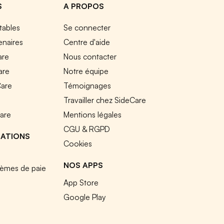
S
A PROPOS
tables
Se connecter
enaires
Centre d'aide
are
Nous contacter
are
Notre équipe
Care
Témoignages
e
Travailler chez SideCare
Care
Mentions légales
CGU & RGPD
RATIONS
Cookies
NOS APPS
tèmes de paie
App Store
Google Play