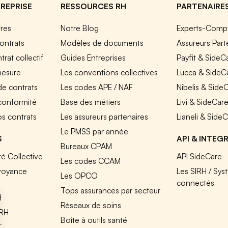
REPRISE
RESSOURCES RH
PARTENAIRE
fres
Notre Blog
Experts-Comp
ontrats
Modèles de documents
Assureurs Part
rat collectif
Guides Entreprises
Payfit & SideC
mesure
Les conventions collectives
Lucca & SideC
de contrats
Les codes APE / NAF
Nibelis & Side
 conformité
Base des métiers
Livi & SideCar
os contrats
Les assureurs partenaires
Lianeli & Side
Le PMSS par année
S
API & INTEG
Bureaux CPAM
é Collective
API SideCare
Les codes CCAM
voyance
Les SIRH / Sys
Les OPCO
connectés
Tops assurances par secteur
H
Réseaux de soins
IRH
Boîte à outils santé
T