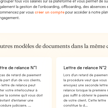
egrouper tous vos salariés sur sa plateforme et vous permet de suiv
galement la gestion de l'onboarding, offboarding, des absences e
ommencez par vous
créer un compte
pour accéder à notre plate
ngagement.
autres modèles de documents dans la même 
ttre de relance N°1
Lettre de relance N°2
cas de retard de paiement
Lors d'un retard de paiemen
la part d'un de vos clients,
la procédure veut que vous
 lettre de relance peut
envoyiez une seconde lettre
iter votre interlocuteur à
relance lorsque la première 
ser la somme qu'il vous doit
pas suffit à obtenir le paiem
évitant d’entamer une
de votre client. Cette lettre
cédure judiciaire. ...
constitue la d...