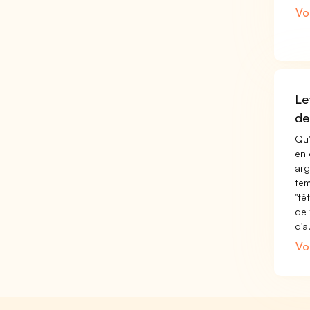
Vo
Le
de
Qu'
en 
arg
tem
"tê
de 
d'a
Vo