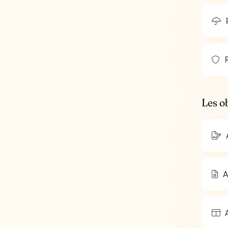
R
Les o
A
A