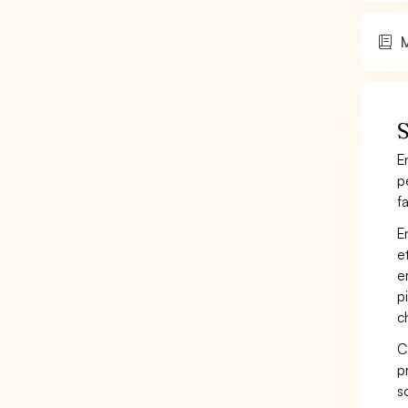
M
S
E
p
f
E
e
e
p
c
C
p
s