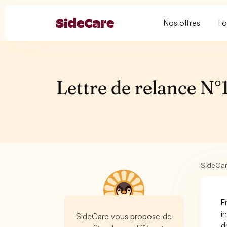
Nos offres
Fo
Lettre de relance N°
SideCa
E
i
SideCare vous propose de
d