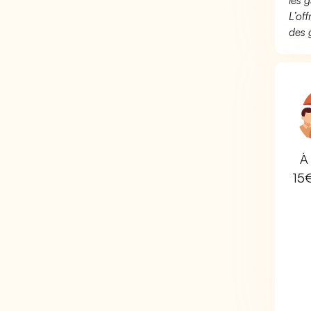
les g
L’of
des 
À 
15