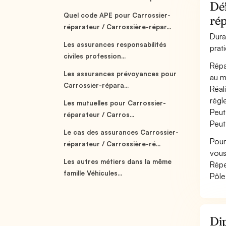
Déf
Quel code APE pour Carrossier-
rép
réparateur / Carrossière-répar...
Dura
Les assurances responsabilités
prat
civiles profession...
Répa
Les assurances prévoyances pour
au ma
Carrossier-répara...
Réal
régl
Les mutuelles pour Carrossier-
Peut
réparateur / Carros...
Peut
Le cas des assurances Carrossier-
Pour
réparateur / Carrossière-ré...
vous
Les autres métiers dans la même
Répe
famille Véhicules...
Pôle
Dip