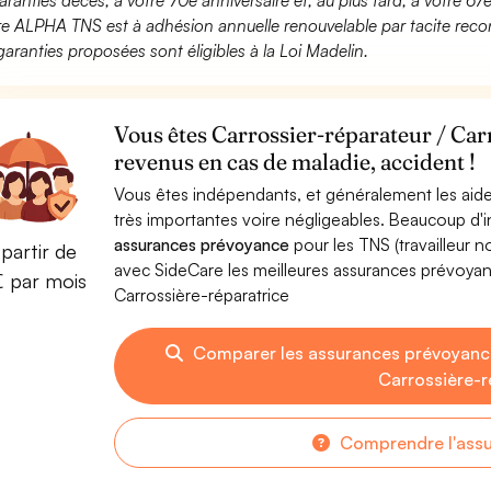
aranties décès, à votre 70e anniversaire et, au plus tard, à votre 67e
fre ALPHA TNS est à adhésion annuelle renouvelable par tacite recon
garanties proposées sont éligibles à la Loi Madelin.
Vous êtes Carrossier-réparateur / Car
revenus en cas de maladie, accident !
Vous êtes indépendants, et généralement les aide
très importantes voire négligeables. Beaucoup d
assurances prévoyance
pour les TNS (travailleur 
partir de
avec SideCare les meilleures assurances prévoyan
€ par mois
Carrossière-réparatrice
Comparer les assurances prévoyance
Carrossière-r
Comprendre l'ass