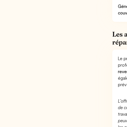
Géné
couv
Les 
répa
Le p
prof
reve
éga
prév
L’of
de c
trav
peuv