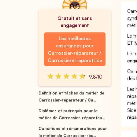
Carr
Gratuit et sans
synd
engagement
méti
Le t
Les meilleures
ET 
assurances pour
Carrossier-réparateur /
Le t
Carrossière-réparatrice
engi
Ce m
9,8/10
des
Les 
Définition et tâches du métier de
répa
Carrossier-réparateur / Ca...
méti
Side
Diplômes et prérequis pour le
répa
métier de Carrossier-réparateu...
Conditions et rémunérations pour
le métier de Carrossier-rép...