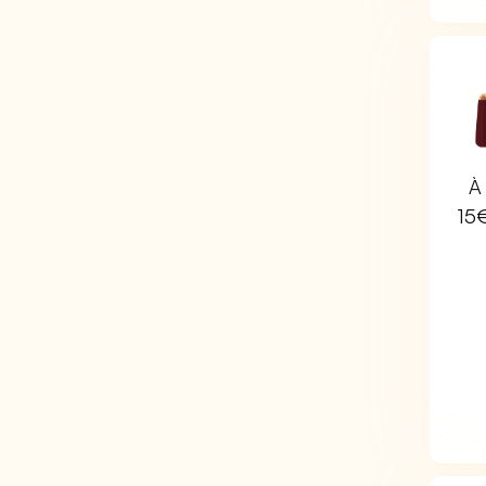
À 
15