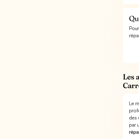
Que
Pour
répa
Les 
Carr
Le m
prof
des 
par
répa