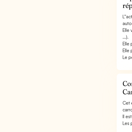
rép
L''a
auto
Elle
...).
Elle
Elle
Le p
Con
Car
Cet 
carr
Il e
Les 