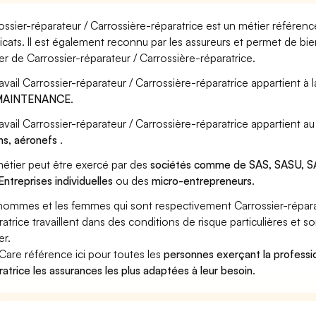
ossier-réparateur / Carrossière-réparatrice est un métier référenc
icats. Il est également reconnu par les assureurs et permet de bi
er de Carrossier-réparateur / Carrossière-réparatrice.
ravail Carrossier-réparateur / Carrossière-réparatrice appartient à 
MAINTENANCE
.
ravail Carrossier-réparateur / Carrossière-réparatrice appartient 
ns, aéronefs
.
étier peut être exercé par des
sociétés comme de SAS, SASU, SA
Entreprises individuelles
ou des
micro-entrepreneurs
.
hommes et les femmes qui sont respectivement Carrossier-réparat
ratrice travaillent dans des conditions de risque particulières et 
er.
Care référence ici pour toutes les
personnes exerçant la professio
ratrice les assurances les plus adaptées à leur besoin
.