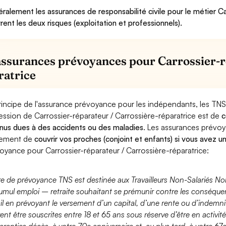
ralement les assurances de responsabilité civile pour le métier Ca
rent les deux risques (exploitation et professionnels).
assurances prévoyances pour Carrossier-r
ratrice
rincipe de l'assurance prévoyance pour les indépendants, les TNS
ession de Carrossier-réparateur / Carrossière-réparatrice est de
c
nus dues à des accidents ou des maladies
. Les assurances prévo
lement de
couvrir vos proches (conjoint et enfants) si vous avez u
oyance pour Carrossier-réparateur / Carrossière-réparatrice:
fre de prévoyance TNS est destinée aux Travailleurs Non-Salariés No
umul emploi – retraite souhaitant se prémunir contre les conséquen
ail en prévoyant le versement d’un capital, d’une rente ou d’indemnit
ent être souscrites entre 18 et 65 ans sous réserve d’être en activi