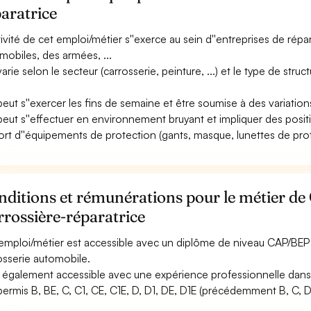
aratrice
ctivité de cet emploi/métier s''exerce au sein d''entreprises de ré
mobiles, des armées, ...
 varie selon le secteur (carrosserie, peinture, ...) et le type de st
 peut s''exercer les fins de semaine et être soumise à des variation
 peut s''effectuer en environnement bruyant et impliquer des posit
ort d''équipements de protection (gants, masque, lunettes de protec
ditions et rémunérations pour le métier de 
rossière-réparatrice
emploi/métier est accessible avec un diplôme de niveau CAP/BEP à
osserie automobile.
st également accessible avec une expérience professionnelle dans
permis B, BE, C, C1, CE, C1E, D, D1, DE, D1E (précédemment B, C, D