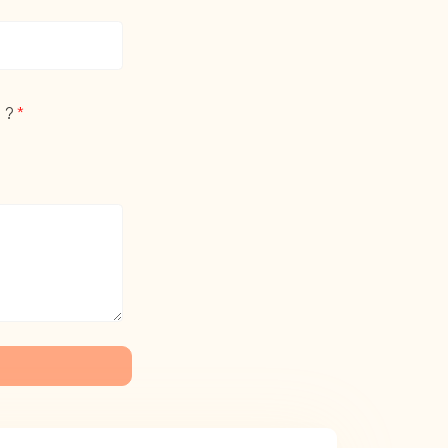
) ?
*