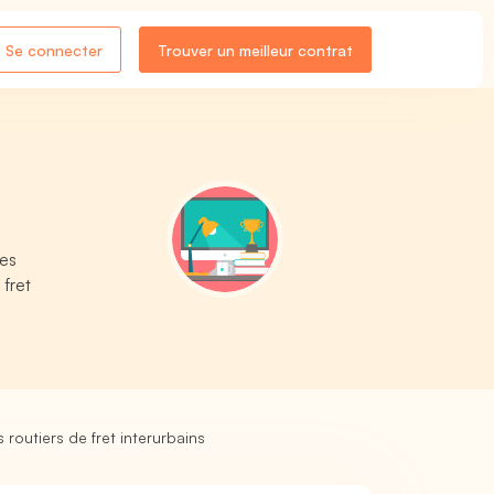
Se connecter
Trouver un meilleur contrat
les
fret
 routiers de fret interurbains