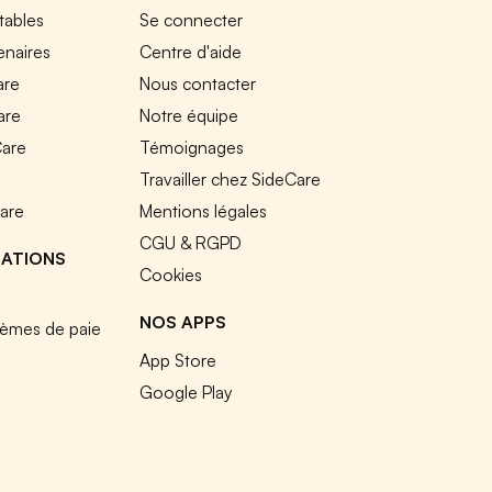
tables
Se connecter
enaires
Centre d'aide
are
Nous contacter
are
Notre équipe
Care
Témoignages
e
Travailler chez SideCare
Care
Mentions légales
CGU & RGPD
RATIONS
Cookies
NOS APPS
tèmes de paie
App Store
Google Play