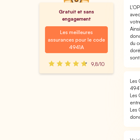
L'OP
Gratuit et sans
avec
engagement
votr
Ains
Les meilleures
donc
assurances pour le code
du c
4941A
doré
sont
9,8/10
Les 
494
Les 
entr
Les 
donc