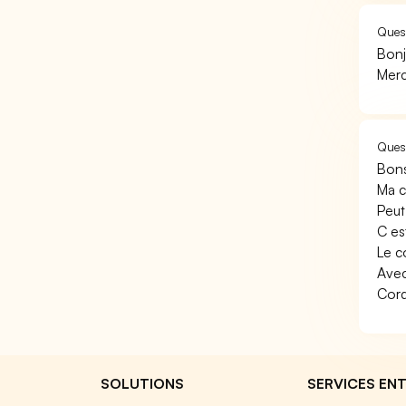
Quest
Bonj
Merc
Quest
Bons
Ma c
Peut
C es
Le c
Ave
Cord
SOLUTIONS
SERVICES ENT