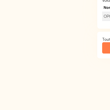
Voic
No
OPC
Tout