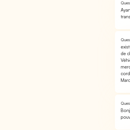
Quest
Ayan
tran
Quest
exis
de c
Véhi
merc
cord
Marc
Quest
Bonj
pouv