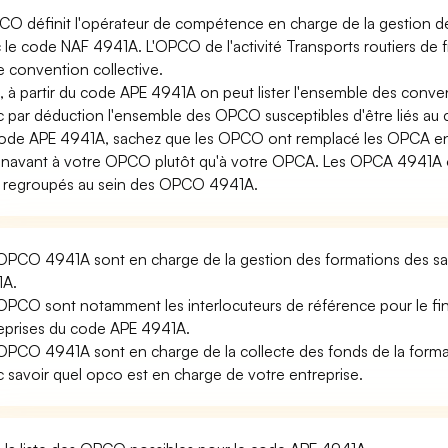
CO définit l'opérateur de compétence en charge de la gestion de 
 le code NAF 4941A. L'OPCO de l'activité Transports routiers de fr
e convention collective.
i, à partir du code APE 4941A on peut lister l'ensemble des conve
 par déduction l'ensemble des OPCO susceptibles d'être liés a
ode APE 4941A, sachez que les OPCO ont remplacé les OPCA en 
navant à votre OPCO plutôt qu'à votre OPCA. Les OPCA 4941A ou
 regroupés au sein des OPCO 4941A.
OPCO 4941A sont en charge de la gestion des formations des sal
1A.
OPCO sont notamment les interlocuteurs de référence pour le fi
eprises du code APE 4941A.
OPCO 4941A sont en charge de la collecte des fonds de la forma
 savoir quel opco est en charge de votre entreprise.