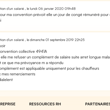
ion d'un salarié , le lundi 06 janvier 2020 09h48
our ma convention prévoit elle un jour de congé rémunéré po
i
ion d'un salarié , le dimanche 01 septembre 2019 22h25
oir
onvention collective 4941A
 elle me refuser un complément de salaire suite arret longue mala
t ce que ma prévoyance m a répondu
omplément est appliquable uniquement pour les chauffeurs
c mes remerciements
ialelent
REPRISE
RESSOURCES RH
PARTENAIRE