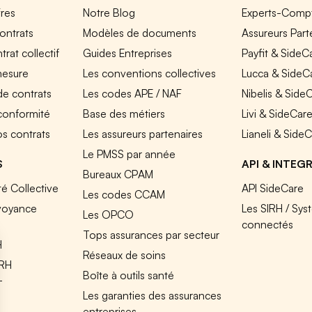
fres
Notre Blog
Experts-Comp
ontrats
Modèles de documents
Assureurs Part
rat collectif
Guides Entreprises
Payfit & SideC
mesure
Les conventions collectives
Lucca & SideC
de contrats
Les codes APE / NAF
Nibelis & Side
 conformité
Base des métiers
Livi & SideCar
os contrats
Les assureurs partenaires
Lianeli & Side
Le PMSS par année
S
API & INTEG
Bureaux CPAM
é Collective
API SideCare
Les codes CCAM
voyance
Les SIRH / Sys
Les OPCO
connectés
Tops assurances par secteur
H
Réseaux de soins
IRH
Boîte à outils santé
T
Les garanties des assurances
entreprises