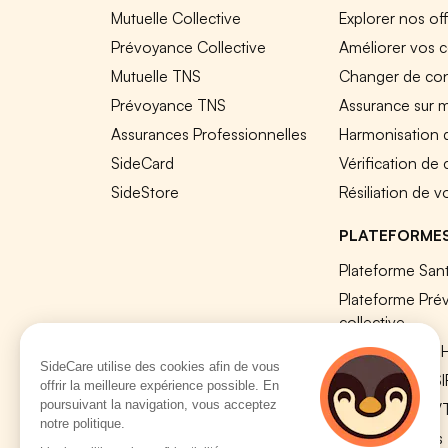
Mutuelle Collective
Explorer nos of
Prévoyance Collective
Améliorer vos c
Mutuelle TNS
Changer de cont
Prévoyance TNS
Assurance sur 
Assurances Professionnelles
Harmonisation 
SideCard
Vérification de
SideStore
Résiliation de v
PLATEFORME
Plateforme Sant
Plateforme Pré
collective
Plateforme SIR
SideCare utilise des cookies afin de vous
Nos modules S
offrir la meilleure expérience possible. En
poursuivant la navigation, vous acceptez
Plateforme QV
notre politique.
Tous nos outils