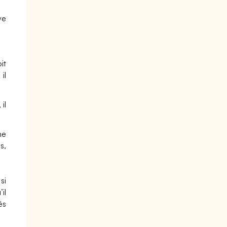
ve
it
il
il
ne
s,
si
il
és