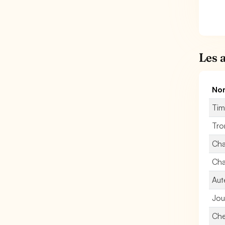
Les 
Nom
Tim
Tro
Cha
Cha
Aut
Jou
Che