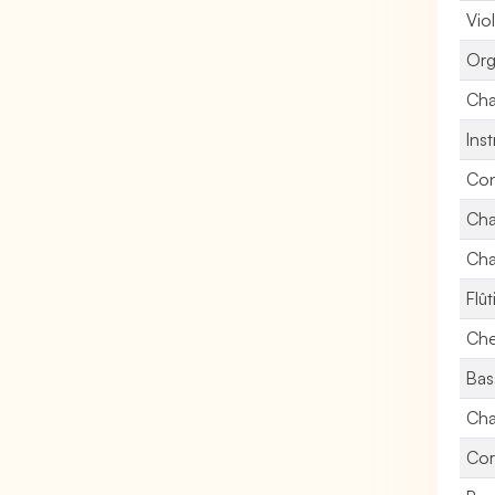
Vio
Org
Cha
Ins
Con
Cha
Cha
Flût
Che
Bas
Cha
Cor