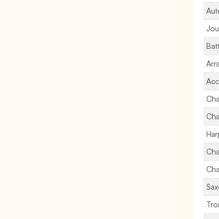
Aut
Jou
Bat
Arr
Acc
Cha
Cha
Har
Cha
Cha
Sax
Tro