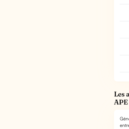
Les 
APE
Géné
entr