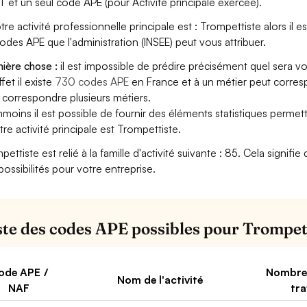
T et un seul code APE (pour Activité principale exercée).
tre activité professionnelle principale est : Trompettiste alors il es
codes APE que l'administration (INSEE) peut vous attribuer.
ière chose :
il est impossible de prédire précisément quel sera v
fet il existe
730 codes APE
en France et à un métier peut corres
 correspondre plusieurs métiers.
moins il est possible de fournir des éléments statistiques perm
otre activité principale est Trompettiste.
pettiste est relié à la famille d'activité suivante : 85. Cela signif
possibilités pour votre entreprise.
iste des codes APE possibles pour Trompet
ode APE /
Nombre
Nom de l'activité
NAF
tra