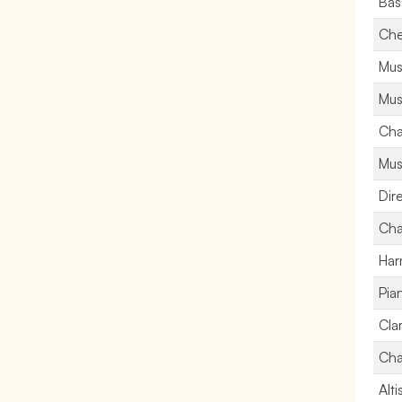
Bas
Che
Mus
Mus
Cha
Mus
Dir
Cha
Har
Pia
Clar
Cha
Alti