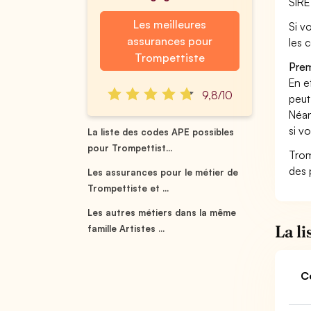
SIRE
Les meilleures
Si vo
assurances pour
les 
Trompettiste
Prem
En ef
9,8/10
peut
Néan
si v
La liste des codes APE possibles
pour Trompettist...
Trom
des 
Les assurances pour le métier de
Trompettiste et ...
Les autres métiers dans la même
La l
famille Artistes ...
C