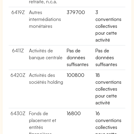
retraite, n.c.a.
6419Z
Autres
379700
3
intermédiations
conventions
monétaires
collectives
pour cette
activité
6411Z
Activités de
Pas de
Pas de
banque centrale
données
données
suffisantes
suffisantes
6420Z
Activités des
100800
18
sociétés holding
conventions
collectives
pour cette
activité
6430Z
Fonds de
16800
16
placement et
conventions
entités
collectives
financières
pour cette