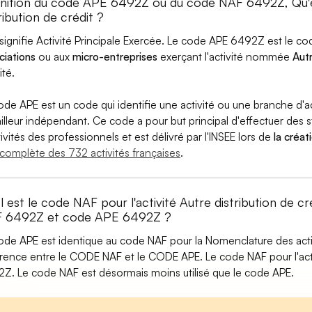
inition du code APE 6492Z ou du code NAF 6492Z, Qu'
ribution de crédit ?
signifie Activité Principale Exercée. Le code APE 6492Z est le 
ciations
ou aux
micro-entreprises
exerçant l'activité nommée
Autr
ité.
ode APE est un code qui identifie une activité ou une branche d'a
ailleur indépendant. Ce code a pour but principal d'effectuer des st
tivités des professionnels et est délivré par l'INSEE lors de
la créat
e complète des 732 activités françaises
.
 est le code NAF pour l'activité Autre distribution de c
 6492Z et code APE 6492Z ?
ode APE est identique au code NAF pour la Nomenclature des activi
érence entre le CODE NAF et le CODE APE. Le code NAF pour l'activ
Z. Le code NAF est désormais moins utilisé que le code APE.