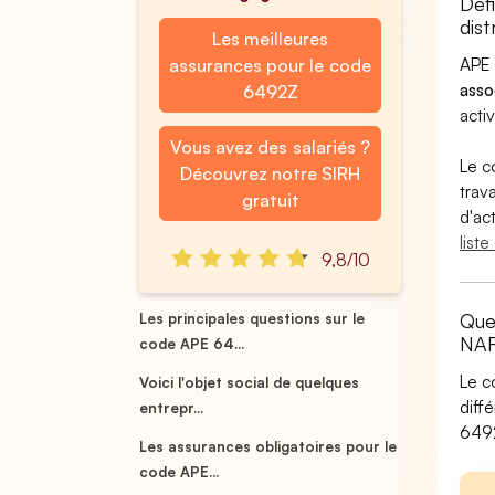
Déf
dist
Les meilleures
APE 
assurances pour le code
asso
6492Z
activ
Vous avez des salariés ?
Le c
Découvrez notre SIRH
trav
gratuit
d'ac
list
9,8/10
Quel
Les principales questions sur le
NAF
code APE 64...
Le c
Voici l'objet social de quelques
diff
entrepr...
6492
Les assurances obligatoires pour le
code APE...