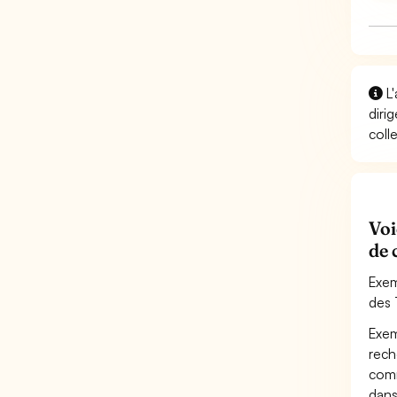
L'
diri
coll
Voi
de 
Exem
des 
Exem
rech
comm
dans