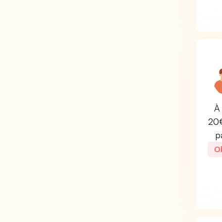
À 
20€
p
Ob