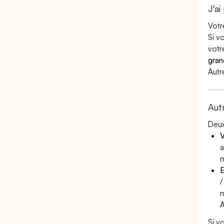
J'ai
Votr
Si v
votr
gran
Autr
Aut
Deux
V
a
m
E
/
m
Si v