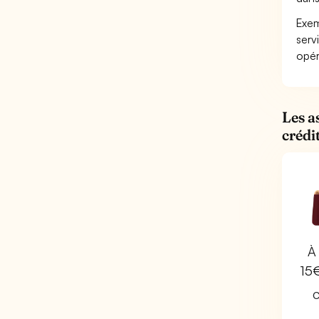
Exem
serv
opér
Les a
crédi
À 
15
C