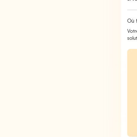
Où 
Votr
solu