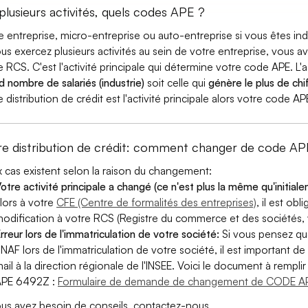
 plusieurs activités, quels codes APE ?
e entreprise, micro-entreprise ou auto-entreprise si vous êtes 
ous exercez plusieurs activités au sein de votre entreprise, vous a
e RCS. C'est l'activité principale qui détermine votre code APE. L'a
d nombre de salariés (industrie)
soit celle qui
génère le plus de chif
e distribution de crédit est l'activité principale alors votre code A
re distribution de crédit: comment changer de code AP
 cas existent selon la raison du changement:
otre activité principale a changé (ce n'est plus la même qu'initial
lors à votre
CFE (Centre de formalités des entreprises)
, il est ob
odification à votre RCS (Registre du commerce et des sociétés, v
rreur lors de l'immatriculation de votre société:
Si vous pensez qu
 NAF lors de l'immatriculation de votre société, il est important de 
ail à la direction régionale de l'INSEE. Voici le document à remp
APE 6492Z :
Formulaire de demande de changement de CODE AP
ous avez besoin de conseils, contactez-nous.