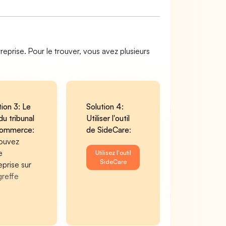
reprise. Pour le trouver, vous avez plusieurs
tion 3: Le
Solution 4:
du tribunal
Utiliser l'outil
commerce
:
de SideCare
:
ouvez
e
Utilisez l'outil
SideCare
eprise sur
greffe