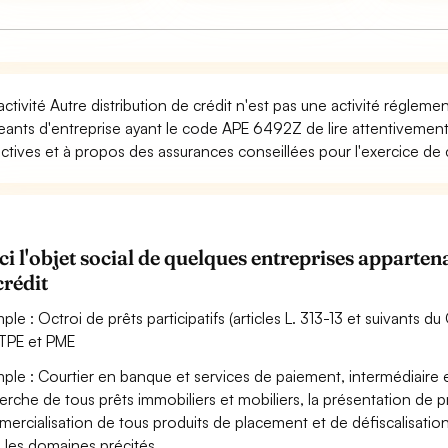
activité Autre distribution de crédit n'est pas une activité réglem
geants d'entreprise ayant le code APE 6492Z de lire attentivemen
ectives et à propos des assurances conseillées pour l'exercice de c
ci l'objet social de quelques entreprises apparte
crédit
ple : Octroi de prêts participatifs (articles L. 313-13 et suivants 
TPE et PME
ple : Courtier en banque et services de paiement, intermédiaire e
erche de tous prêts immobiliers et mobiliers, la présentation de 
ercialisation de tous produits de placement et de défiscalisatio
 les domaines précités