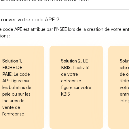
trouver votre code APE ?
e code APE est attribué par l'INSEE lors de la création de votre ent
tions:
Solution 1,
Solution 2, LE
Solu
FICHE DE
KBIS
. L'activité
site 
PAIE
: Le code
de votre
de 
APE figure sur
entreprise
Retr
les bulletins de
figure sur votre
votr
paie ou sur les
KBIS
entr
factures de
Info
vente de
l'entreprise