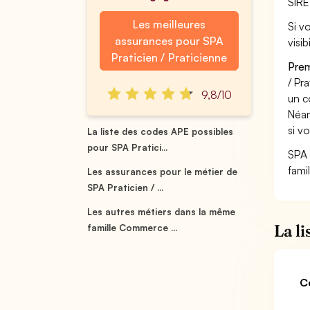
SIRE
Les meilleures
Si v
assurances pour SPA
visi
Praticien / Praticienne
Prem
/ Pra
9,8/10
un c
Néan
si vo
La liste des codes APE possibles
pour SPA Pratici...
SPA 
fami
Les assurances pour le métier de
SPA Praticien / ...
Les autres métiers dans la même
La l
famille Commerce ...
C