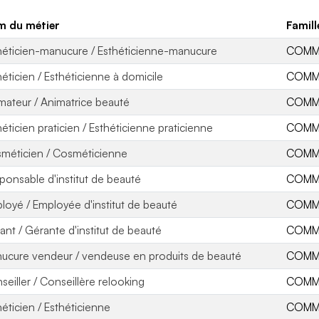
 du métier
Famill
héticien-manucure / Esthéticienne-manucure
COMME
héticien / Esthéticienne à domicile
COMME
mateur / Animatrice beauté
COMME
héticien praticien / Esthéticienne praticienne
COMME
méticien / Cosméticienne
COMME
ponsable d'institut de beauté
COMME
loyé / Employée d'institut de beauté
COMME
ant / Gérante d'institut de beauté
COMME
ucure vendeur / vendeuse en produits de beauté
COMME
seiller / Conseillère relooking
COMME
héticien / Esthéticienne
COMME