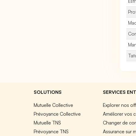
Est
Pro
Maq
Con
Man
Tat
SOLUTIONS
SERVICES ENT
Mutuelle Collective
Explorer nos of
Prévoyance Collective
Améliorer vos c
Mutuelle TNS
Changer de cont
Prévoyance TNS
Assurance sur 