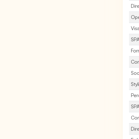
Dir
Opé
Vis
SPA
For
Con
Soc
Styl
Per
SPA
Con
Dire