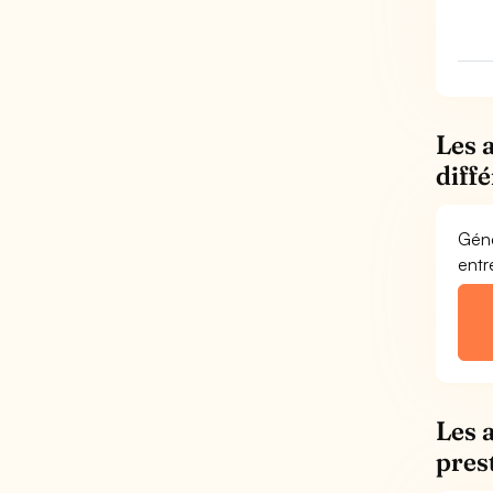
Les 
diff
Géné
entr
Les 
pres