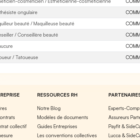
héticien-cosméticien / Esthéticienne-cosméticienne
COMME
thésiste ongulaire
COMME
uilleur beauté / Maquilleuse beauté
COMME
seiller / Conseillère beauté
COMME
ucure
COMME
oueur / Tatoueuse
COMME
REPRISE
RESSOURCES RH
PARTENAIRE
fres
Notre Blog
Experts-Comp
ontrats
Modèles de documents
Assureurs Part
rat collectif
Guides Entreprises
Payfit & SideC
mesure
Les conventions collectives
Lucca & SideC