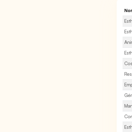
Nom
Est
Est
Ani
Est
Cos
Res
Emp
Gér
Man
Con
Est