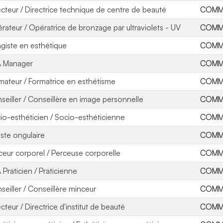
ecteur / Directrice technique de centre de beauté
COMME
rateur / Opératrice de bronzage par ultraviolets - UV
COMME
agiste en esthétique
COMME
 Manager
COMME
mateur / Formatrice en esthétisme
COMME
seiller / Conseillère en image personnelle
COMME
io-esthéticien / Socio-esthéticienne
COMME
iste ongulaire
COMME
ceur corporel / Perceuse corporelle
COMME
 Praticien / Praticienne
COMME
seiller / Conseillère minceur
COMME
cteur / Directrice d'institut de beauté
COMME