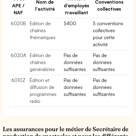
Nom de
Conventions
APE /
d'employés
l'activité
collectives
NAF
travaillant
6020B
Edition de
5400
5 conventions
chaînes
collectives
thématiques
pour cette
activité
6020A
Edition de
Pas de
Pas de
chaînes
données
données
généralistes
suffisantes
suffisantes
6010Z
Édition et
Pas de
Pas de
diffusion de
données
données
programmes
suffisantes
suffisantes
radio
Les assurances pour le métier de Secrétaire de
production de spectacles et pour les différents