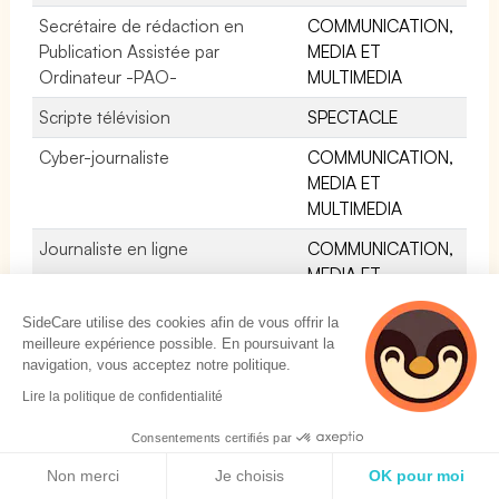
Secrétaire de rédaction en
COMMUNICATION,
Publication Assistée par
MEDIA ET
Ordinateur -PAO-
MULTIMEDIA
Scripte télévision
SPECTACLE
Cyber-journaliste
COMMUNICATION,
MEDIA ET
MULTIMEDIA
Journaliste en ligne
COMMUNICATION,
MEDIA ET
MULTIMEDIA
SideCare utilise des cookies afin de vous offrir la
Présentateur / Présentatrice
SPECTACLE
meilleure expérience possible. En poursuivant la
radio
navigation, vous acceptez notre politique.
Lire la politique de confidentialité
Bruiteur / Bruiteuse
SPECTACLE
Consentements certifiés par
Journaliste Web
COMMUNICATION,
Politique de cookies
MEDIA ET
Non merci
Je choisis
OK pour moi
MULTIMEDIA