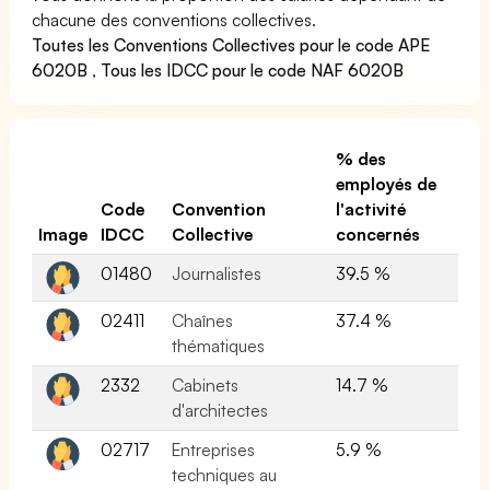
chacune des conventions collectives.
Toutes les Conventions Collectives pour le code APE
6020B
,
Tous les IDCC pour le code NAF 6020B
% des
employés de
Code
Convention
l'activité
Image
IDCC
Collective
concernés
01480
Journalistes
39.5 %
02411
Chaînes
37.4 %
thématiques
2332
Cabinets
14.7 %
d'architectes
02717
Entreprises
5.9 %
techniques au