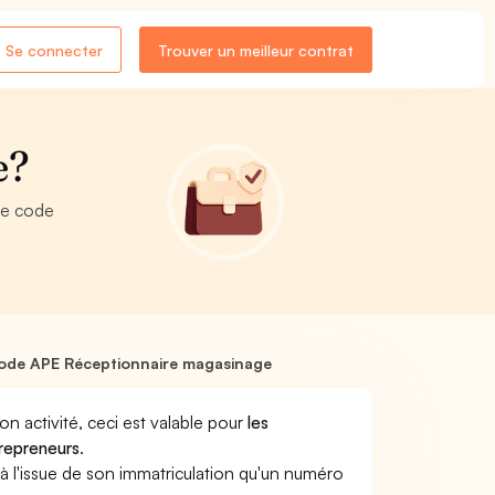
Se connecter
Trouver un meilleur contrat
e?
re code
ode APE Réceptionnaire magasinage
son activité, ceci est valable pour
les
trepreneurs
.
a à l'issue de son immatriculation qu'un numéro