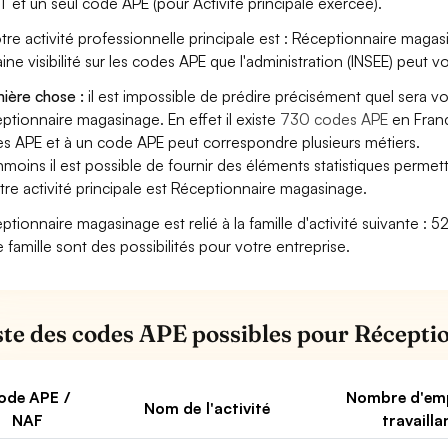
T et un seul code APE (pour Activité principale exercée).
otre activité professionnelle principale est : Réceptionnaire magasi
aine visibilité sur les codes APE que l'administration (INSEE) peut vo
ière chose :
il est impossible de prédire précisément quel sera v
ptionnaire magasinage. En effet il existe
730 codes APE
en Franc
s APE et à un code APE peut correspondre plusieurs métiers.
moins il est possible de fournir des éléments statistiques perm
otre activité principale est Réceptionnaire magasinage.
ptionnaire magasinage est relié à la famille d'activité suivante : 
e famille sont des possibilités pour votre entreprise.
iste des codes APE possibles pour Récept
ode APE /
Nombre d'em
Nom de l'activité
NAF
travailla