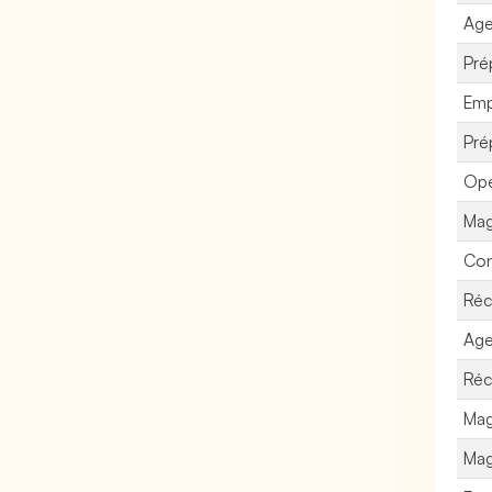
Age
Pré
Emp
Pré
Opé
Mag
Con
Réc
Age
Réc
Mag
Mag