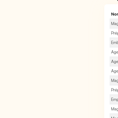
Nom
Mag
Pré
Emb
Age
Age
Age
Mag
Pré
Emp
Mag