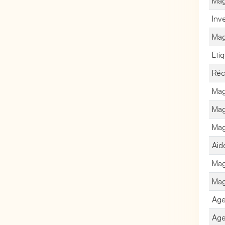
Mag
Inv
Mag
Eti
Réc
Mag
Mag
Mag
Aid
Mag
Mag
Age
Age