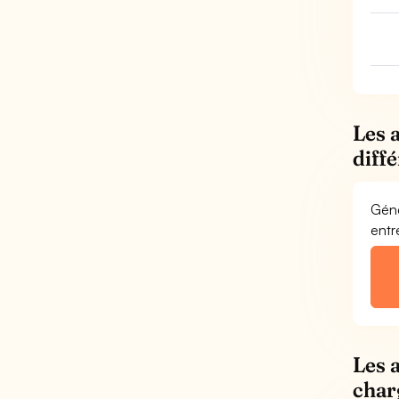
Les 
diff
Géné
entr
Les 
char