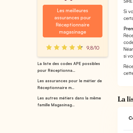
SIRE
Les meilleures
Si v
assurances pour
cert
Réceptionnaire
Prem
magasinage
Réce
code
9,8/10
Néan
si v
La liste des codes APE possibles
Réce
pour Réceptionna...
cett
Les assurances pour le métier de
Réceptionnaire m...
La l
Les autres métiers dans la même
famille Magasinag...
C