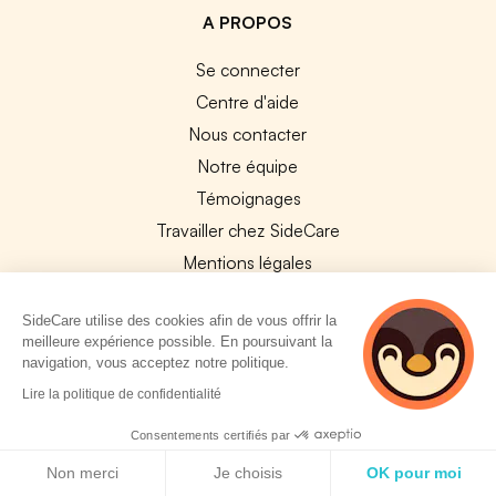
A PROPOS
Se connecter
Centre d'aide
Nous contacter
Notre équipe
Témoignages
Travailler chez SideCare
Mentions légales
CGU & RGPD
SideCare utilise des cookies afin de vous offrir la
Cookies
meilleure expérience possible. En poursuivant la
navigation, vous acceptez notre politique.
NOS APPS
4 personnes
Lire la politique de confidentialité
consultent
App Store
actuellement cette
Consentements certifiés par
Google Play
page
Politique de cookies
Non merci
Je choisis
OK pour moi