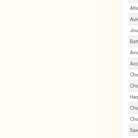
Alti
Aut
Jou
Bat
Arr
Acc
Cha
Cha
Har
Cha
Cha
Sax