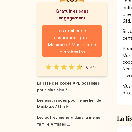
Lors
entr
Gratuit et sans
Une 
engagement
SIRE
Les meilleures
Si v
assurances pour
cert
Musicien / Musicienne
Prem
d'orchestre
Musi
code
9,8/10
Néan
si v
La liste des codes APE possibles
Musi
pour Musicien / ...
de c
Les assurances pour le métier de
Musicien / Music...
La l
Les autres métiers dans la même
famille Artistes ...