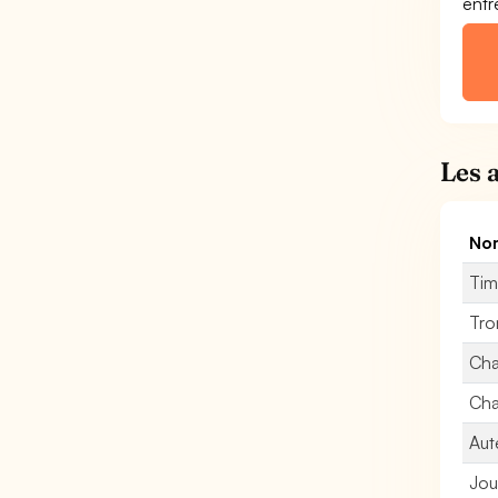
entr
Les 
Nom
Tim
Tro
Cha
Cha
Aut
Jou