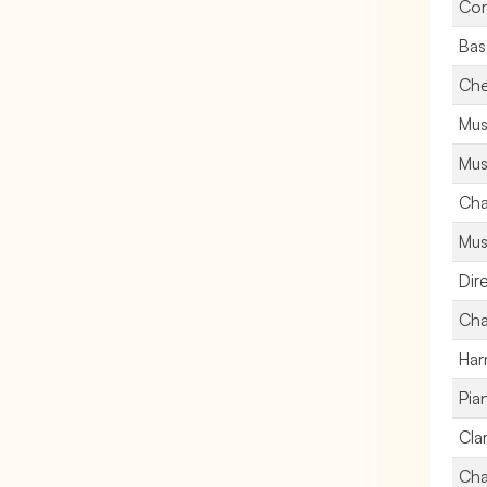
Cor
Bas
Che
Mus
Mus
Cha
Mus
Dir
Cha
Har
Pia
Clar
Cha