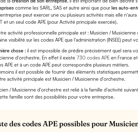
 de la
création de son entreprise
, il est important de bien décrire 
eprises
comme les SARL, SAS et autre ainsi que pour
les auto-en
entreprise peut exercer une ou plusieurs activités mais elle n'aur
T et un seul code APE (pour Activité principale exercée).
otre activité professionnelle principale est : Musicien / Musicienne 
aine visibilité sur les codes APE que l'administration (INSEE) peut vo
ière chose :
il est impossible de prédire précisément quel sera v
cienne d'orchestre. En effet il existe
730 codes APE
en France et
s APE et à un code APE peut correspondre plusieurs métiers.
moins il est possible de fournir des éléments statistiques perm
otre activité principale est Musicien / Musicienne d'orchestre.
cien / Musicienne d'orchestre est relié à la famille d'activité suiva
ette famille sont des possibilités pour votre entreprise.
iste des codes APE possibles pour Musicie