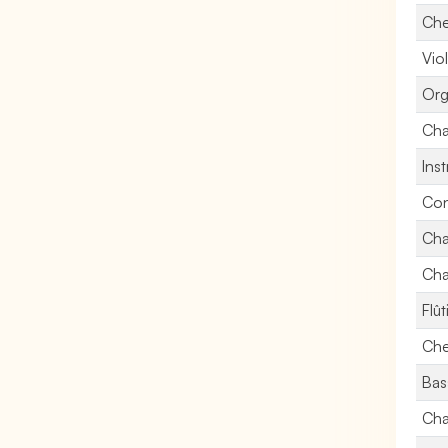
Che
Vio
Org
Cha
Ins
Con
Cha
Cha
Flût
Che
Bas
Cha