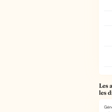
Les 
les 
Géné